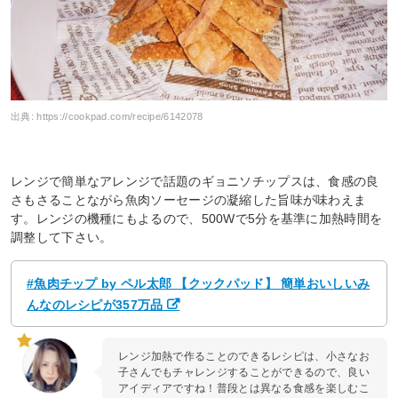
出典:
https://cookpad.com/recipe/6142078
レンジで簡単なアレンジで話題のギョニソチップスは、食感の良
さもさることながら魚肉ソーセージの凝縮した旨味が味わえま
す。レンジの機種にもよるので、500Wで5分を基準に加熱時間を
調整して下さい。
#魚肉チップ by ペル太郎 【クックパッド】 簡単おいしいみ
んなのレシピが357万品
レンジ加熱で作ることのできるレシピは、小さなお
子さんでもチャレンジすることができるので、良い
アイディアですね！普段とは異なる食感を楽しむこ