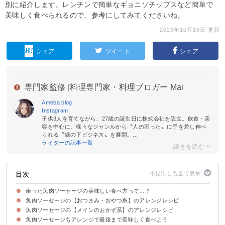
別に紹介します。レンチンで簡単なギョニソチップスなど簡単で
美味しく食べられるので、参考にしてみてくださいね。
2023年10月16日 更新
シェア
ツイート
シェア
専門家監修 |
料理専門家・料理ブロガー Mai
Ameba blog
Instagram
子供3人を育てながら、27歳の誕生日に株式会社を設立。飲食・美
容を中心に、様々なジャンルから〝人の困った〟に手を差し伸べ
られる〝縁の下ビジネス〟を展開。...
ライターの記事一覧
目次
余った魚肉ソーセージの美味しい食べ方って…？
魚肉ソーセージの【おつまみ・おやつ系】のアレンジレシピ
魚肉ソーセージの【メインのおかず系】のアレンジレシピ
①アレンジ人気1位！ギョニソチップス
②魚肉ソーセージの海苔巻き
③魚肉ソーセージとマヨソースのディップ
④魚肉ソーセージのアメリカンドック
⑤魚肉ソーセージのフライ
⑥魚肉ソーセージのズッキーニ巻き
⑦魚肉ソーセージのピカタ風
⑧ピリ辛魚肉ソーセージ
⑨ギョニソとイワシ缶のわさび醤油炒め
魚肉ソーセージもアレンジで最後まで美味しく食べよう
⑩無限ピーマンと魚肉ソーセージ
⑪ギョニソのアスパラ卵炒め
⑫ナスと魚肉ソーセージのケチャップ炒め
⑬魚肉ソーセージとレタス炒め
⑭竹輪と魚肉ソーセージのきんぴら
⑮ギョニソの焼肉のタレ焼き