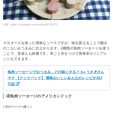
出典:
https://cookpad.com/recipe/6775573
マヨネーズを使った簡単なソースですが、味を変えることで飽き
のこないおつまみに仕上がります。2種類の魚肉ソーセージを使う
ことで、見栄えも綺麗です。串ごと衣をつけて簡単串カツにアレ
ンジもできます。
魚肉ソーセージでおつまみ…どの味にする？ by うさぎさん
ママ 【クックパッド】 簡単おいしいみんなのレシピが357
万品
④魚肉ソーセージのアメリカンドック
( 次のページへ続く )