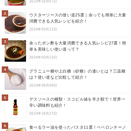
2023年10月07日
2
ウスターソースの使い道25選｜余っても簡単に大量
消費できる人気レシピを紹介！
2024年03月12日
3
余ったポン酢を大量消費できる人気レシピ27選！簡
単＆美味しい使い道って？
2024年03月23日
4
グラニュー糖や上白糖（砂糖）の違いとは？三温糖
は？使い道など比較して紹介！
2023年09月08日
5
デスソースの種類・スコビル値を辛さ順で！世界一
辛い調味料も紹介！
2023年10月27日
6
食べるラー油を使ったパスタ11選！ペペロンチーノ