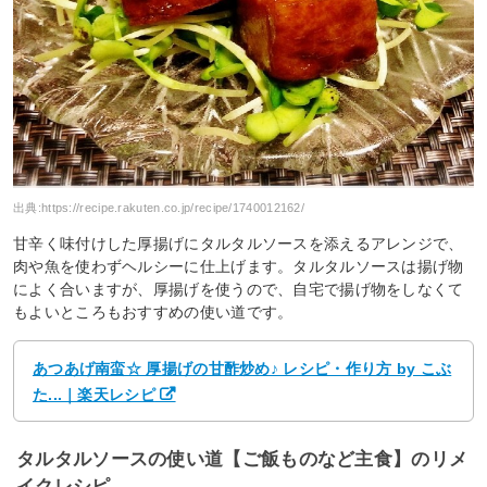
出典:
https://recipe.rakuten.co.jp/recipe/1740012162/
甘辛く味付けした厚揚げにタルタルソースを添えるアレンジで、
肉や魚を使わずヘルシーに仕上げます。タルタルソースは揚げ物
によく合いますが、厚揚げを使うので、自宅で揚げ物をしなくて
もよいところもおすすめの使い道です。
あつあげ南蛮☆ 厚揚げの甘酢炒め♪ レシピ・作り方 by こぶ
た...｜楽天レシピ
タルタルソースの使い道【ご飯ものなど主食】のリメ
イクレシピ