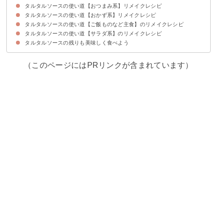
タルタルソースの使い道【おつまみ系】リメイクレシピ
タルタルソースの使い道【おかず系】リメイクレシピ
①余ったタルタルソースでブルスケッタ
②おつまみにぴったりのじゃがいものタルタル焼き
③スパムステーキのタルタル添え
④洋風アレンジのカツオのタルタル和え
タルタルソースの使い道【ご飯ものなど主食】のリメイクレシピ
①簡単タルタルソースのグラタン
②タルタルソースで作るコロッケ
③お好み焼きのタルタルソース乗せ
④タルタルソースで作る春巻き
⑤和風アレンジの鮭のムニエル
⑥ボリューム満点のチキン南蛮
⑦ヘルシーな厚揚げステーキタルタル添え
タルタルソースの使い道【サラダ系】のリメイクレシピ
①余ったタルタルソースで冷製パスタ
②タルタルソースでサンドイッチ
③タルタルソースで作るドリア
④朝ごはんにぴったりのタルタルトースト
⑤マグロカツ丼
タルタルソースの残りも美味しく食べよう
①ブロッコリーのタルタルサラダ
②余ったタルタルソースのポテトサラダ
③カレー風味のタルタルサラダ
④タルタルソースのれんこんサラダ
（このページにはPRリンクが含まれています）