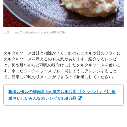
出典:
https://cookpad.com/recipe/6942859
タルタルソースは鮭と相性がよく、鮭のムニエルや鮭のフライに
タルタルソースを添えるのも人気があります。紹介するレシピ
は、梅や麺つゆなど和風の味付けにしたタルタルソースを使いま
す。余ったタルタルソースでも、同じようにアレンジすること
で、簡単に和風のリメイクができるので参考にしてください。
梅タルタルの鮭南蛮 by 堀内八郎兵衛 【クックパッド】 簡
単おいしいみんなのレシピが358万品