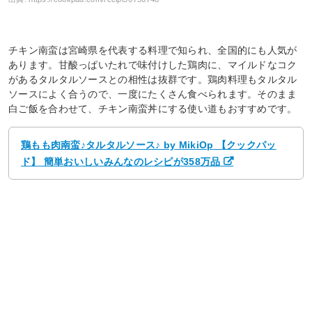
チキン南蛮は宮崎県を代表する料理で知られ、全国的にも人気が
あります。甘酸っぱいたれで味付けした鶏肉に、マイルドなコク
があるタルタルソースとの相性は抜群です。鶏肉料理もタルタル
ソースによく合うので、一度にたくさん食べられます。そのまま
白ご飯を合わせて、チキン南蛮丼にする使い道もおすすめです。
鶏もも肉南蛮♪タルタルソース♪ by MikiOp 【クックパッ
ド】 簡単おいしいみんなのレシピが358万品