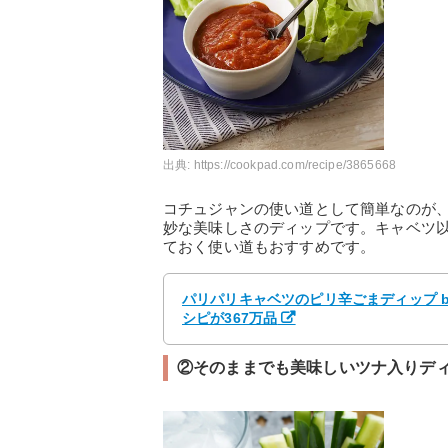
出典:
https://cookpad.com/recipe/3865668
コチュジャンの使い道として簡単なのが
妙な美味しさのディップです。キャベツ
ておく使い道もおすすめです。
パリパリキャベツのピリ辛ごまディップ b
シピが367万品
②そのままでも美味しいツナ入りデ