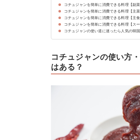
コチュジャンを簡単に消費できる料理【副
コチュジャンを簡単に消費できる料理【主
①キャベツにつけて食べるピリ辛ディップ
②そのままでも美味しいツナ入りディップソース
③ポテトにつけて食べるコチュマヨディップソー
④ツナとコチュジャンの韓国風ユッケ
⑤そのままでも使えるコチュジャンのさきいか和
⑥油揚げのチーズタッカルビ
⑦キャベツとりんごのピリ辛あえ
コチュジャンを簡単に消費できる料理【主
①韓国風いかのチーズ炒め
②野菜と卵のコチュジャン炒め
③人気1位豚とエリンギのコチュジャン炒め
④ヤンニョムチキン
⑤ボリュームチーズダッカルビ
⑥キムチチーズチヂミ
⑦豚ひき肉とキャベツのピリ辛炒め
⑧韓国風筑前煮
コチュジャンを簡単に消費できる料理【ス
①人気1位キンパ
②ユッケジャンクッパ
③ツナ入りチゲラーメン
④カルビクッパ
⑤キムチとチーズの韓国風チャーハン
⑥ご飯に混ぜるだけ簡単おにぎり
⑦韓国風キャベツとツナのホットサンド
⑧アボカドとツナの素麺ビビン麺
コチュジャンの使い道に迷ったら人気の韓
①骨付き牛カルビスープ
②スンドゥブ風スープ
③簡単ユッケジャンスープ
④韓国風もやしと厚揚げのスープ
⑤鶏肉とキャベツのピリ辛クリームスープ
⑥トムヤムスープ
⑦トマトの冷製ピリ辛スープ
コチュジャンの使い方・
はある？