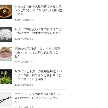
余ったポン酢を大量消費できる人気
レシピ27選！簡単＆美味しい使い道
って？
2024年03月23日
トリュフ塩は臭い？味の特徴は？使
い方のコツ・おすすめ商品も紹介！
2023年09月13日
黒酢の代用品9選！ないときに普通
の酢・バルサミコ酢は代わりにな
る？
2023年09月12日
白ワインビネガーの代用品10選！バ
ルサミコ酢・白ワインは代わりにな
る？代用レシピも紹介！
2023年10月25日
バニラビーンズの代用品11選！ペー
ストは代わりになる？口コミと紹
介！
2023年09月14日