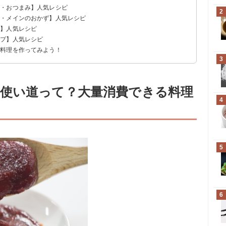
菜・おつまみ】人気レシピ
2
菜・メインのおかず】人気レシピ
ス
え
食】人気レシピ
ープ】人気レシピ
国料理を作ってみよう！
3
使い道って？大量消費できる料理
4
5
6