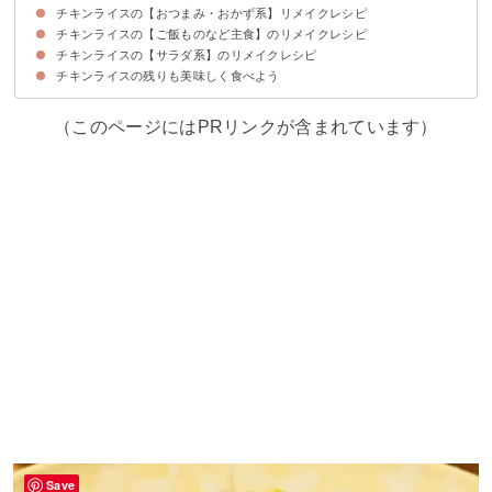
チキンライスの【おつまみ・おかず系】リメイクレシピ
チキンライスの【ご飯ものなど主食】のリメイクレシピ
①揚げないライスコロッケ
②チキンライス茶碗蒸し
③チキンライスグラタン
④ピーマンのケチャップライス詰めチーズ焼き
チキンライスの【サラダ系】のリメイクレシピ
①油揚げでご飯ピザ
②チキンライスでトマトリゾット
③オムレツカレー
チキンライスの残りも美味しく食べよう
①サラダ
②ケチャップライスでお花畑風サラダ
（このページにはPRリンクが含まれています）
Save