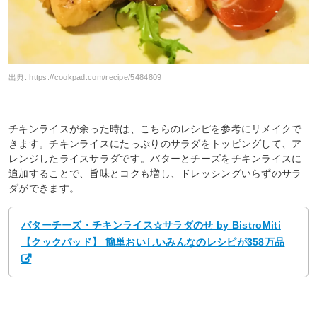
出典:
https://cookpad.com/recipe/5484809
チキンライスが余った時は、こちらのレシピを参考にリメイクで
きます。チキンライスにたっぷりのサラダをトッピングして、ア
レンジしたライスサラダです。バターとチーズをチキンライスに
追加することで、旨味とコクも増し、ドレッシングいらずのサラ
ダができます。
バターチーズ・チキンライス☆サラダのせ by BistroMiti
【クックパッド】 簡単おいしいみんなのレシピが358万品