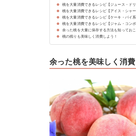
桃を大量消費できるレシピ【ジュース・ド
桃を大量消費できるレシピ【アイス・シャ
①桃のジュース
②桃のヨーグルトスムージー
③パフェ風ピーチティー
桃を大量消費できるレシピ【ケーキ・パイ
①桃のジェラート
②桃のアイスクリーム
③桃のシャーベット
④桃のアイスケーキ
桃を大量消費できるレシピ【ジャム・コン
①冷凍パイシートで作る桃のパイ
②炊飯器で作る桃のケーキ
③余った桃で作るレアチーズケーキ
④桃のコンポートで作るベイクドチーズケーキ
⑤桃のムース
余った桃を大量に保存する方法も知ってお
①桃ジャム
②桃のコンポート
③電子レンジで作る桃のコンポート
桃の残りも美味しく消費しよう！
余った桃を美味しく消費