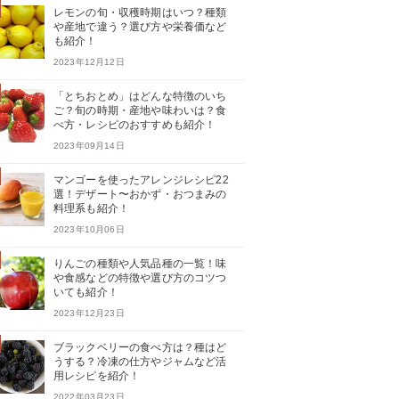
レモンの旬・収穫時期はいつ？種類
や産地で違う？選び方や栄養価など
も紹介！
2023年12月12日
「とちおとめ」はどんな特徴のいち
ご？旬の時期・産地や味わいは？食
べ方・レシピのおすすめも紹介！
2023年09月14日
マンゴーを使ったアレンジレシピ22
選！デザート〜おかず・おつまみの
料理系も紹介！
2023年10月06日
りんごの種類や人気品種の一覧！味
や食感などの特徴や選び方のコツつ
いても紹介！
2023年12月23日
ブラックベリーの食べ方は？種はど
うする？冷凍の仕方やジャムなど活
用レシピを紹介！
2022年03月23日