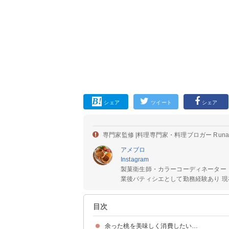
シェア
ツイート
シェア
専門家監修 |
料理専門家・料理ブロガー Run
アメブロ
Instagram
製菓衛生師・カラーコーディネーター
業後パティシエとして勤務経験あり 現在
目次
余った桃を美味しく消費したい…