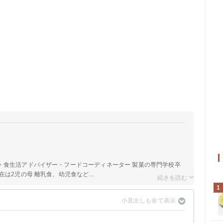
a
・食生活アドバイザー・フードコーディネーター 製菓の専門学校卒
は2児の母 離乳食、幼児食など...
1