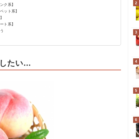
2
リンク系】
ーベット系】
系】
ポート系】
こう
3
したい…
4
5
6