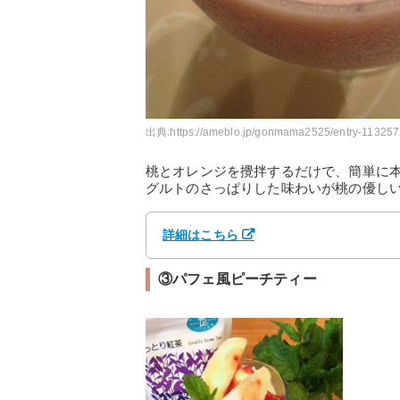
出典:
https://ameblo.jp/gonmama2525/entry-11325
桃とオレンジを攪拌するだけで、簡単に
グルトのさっぱりした味わいが桃の優し
詳細はこちら
③パフェ風ピーチティー