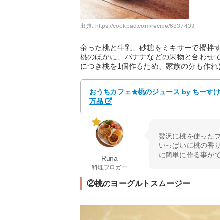
出典:
https://cookpad.com/recipe/6837433
余った桃と牛乳、砂糖をミキサーで攪拌
桃のほかに、バナナなどの果物と合わせ
につき桃を1個作るため、家族の分も作れ
おうちカフェ★桃のジュース by ちーす
万品
贅沢に桃を使ったフ
いっぱいに桃の香り
に簡単に作る事が
Runa
料理ブロガー
②桃のヨーグルトスムージー