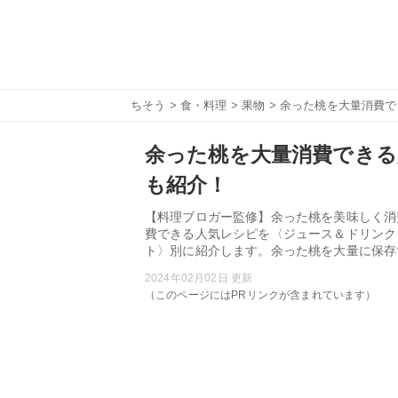
ちそう
>
食・料理
>
果物
> 余った桃を大量消費
余った桃を大量消費できる
も紹介！
【料理ブロガー監修】余った桃を美味しく消
費できる人気レシピを〈ジュース＆ドリンク
ト〉別に紹介します。余った桃を大量に保存
2024年02月02日 更新
（このページにはPRリンクが含まれています）