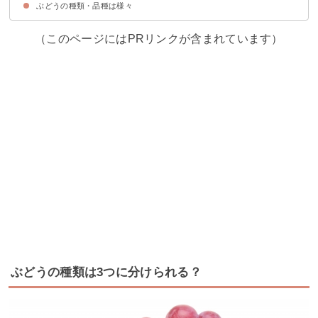
ぶどうの種類・品種は様々
①シャインマスカット
②アレキサンドリア
③白峰（はくほう）
④天山
⑤翠峰（すいほう）
⑥黄華（おうか）
⑦黄玉（おうぎょく）
⑧甲斐美嶺（かいみれい）
⑨瀬戸ジャイアンツ
⑩多摩ゆたか
⑪ナイアガラ
⑫ハニービーナス
⑬ゴールドフィンガー
⑭ヒムロッド
⑮ロザリオ・ビアンコ
（このページにはPRリンクが含まれています）
ぶどうの種類は3つに分けられる？