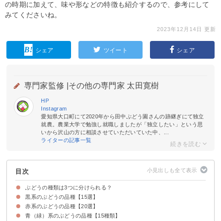
の時期に加えて、味や形などの特徴も紹介するので、参考にして
みてくださいね。
2023年12月14日 更新
シェア
ツイート
シェア
専門家監修 |
その他の専門家 太田寛樹
HP
Instagram
愛知県大口町にて2020年から田中ぶどう園さんの跡継ぎにて独立
就農。農業大学で勉強し就職しましたが「独立したい」という思
いから沢山の方に相談させていただいていた中、...
ライターの記事一覧
目次
ぶどうの種類は3つに分けられる？
黒系のぶどうの品種【15選】
赤系のぶどうの品種【20選】
①巨峰
②ピオーネ
③ナガノパープル
④オーロラブラック
⑤伊豆錦
⑥オリエンタルスター
⑦紫玉（しぎょく）
⑧ブラックビート
⑨高墨
⑩藤稔（ふじみのり）
⑪ウインク
⑫コンコード
⑬ハイベリー
⑭スチューベン
⑮マスカット・ベリーA
青（緑）系のぶどうの品種【15種類】
①デラウェア
②安芸クイーン
③紫苑（しえん）
④赤嶺（せきれい）
⑤紅伊豆（べにいず）
⑥甲斐路（かいじ）
⑦クイーンニーナ
⑧グローコールマン
⑨キングデラ
⑩ゴルビー
⑪シナノスマイル
⑫サニールージュ
⑬紅しなの
⑭竜宝（りゅうほう）
⑮紅やまびこ
⑯紅アレキ
⑰マスカットフルーレ
⑱ルビーロマン
⑲ルビーオクヤマ
⑳ベニバラオー