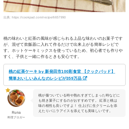
出典:
https://cookpad.com/recipe/6657990
桃の味わいと紅茶の風味が感じられる上品な味わいのお菓子です
が、混ぜて炊飯器に入れて作るだけで出来上がる簡単レシピで
す。ホットケーキミックスを使っているため、初心者でも作りや
すく、子供と一緒に作るときも安心です。
桃の紅茶ケーキ by 新発田市100彩食堂 【クックパッド】
簡単おいしいみんなのレシピが359万品
桃が傷ついている時や熟れすぎてしまった時などに
も焼き菓子にするのがおすすめです。 紅茶と桃は
味の相性も良いですよ！ 仕上げに生クリームを添
えたりバニラアイスを添えても美味しいです。
Runa
料理ブロガー