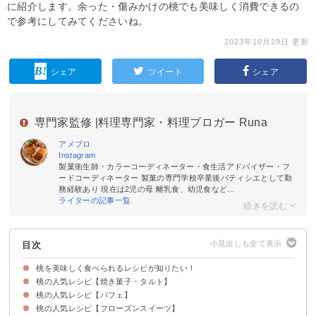
に紹介します。余った・傷みかけの桃でも美味しく消費できるの
で参考にしてみてくださいね。
2023年10月29日 更新
シェア
ツイート
シェア
専門家監修 |
料理専門家・料理ブロガー Runa
アメブロ
Instagram
製菓衛生師・カラーコーディネーター・食生活アドバイザー・フ
ードコーディネーター 製菓の専門学校卒業後パティシエとして勤
務経験あり 現在は2児の母 離乳食、幼児食など...
ライターの記事一覧
目次
桃を美味しく食べられるレシピが知りたい！
桃の人気レシピ【焼き菓子・タルト】
桃の人気レシピ【パフェ】
①丸ごとタルト
②桃と紅茶のケーキ
③桃とブルーベリーのショートケーキ
④レアチーズケーキ
⑤ロールケーキ
⑥グルテンフリーパンケーキ
桃の人気レシピ【フローズンスイーツ】
①黄桃とオレンジのパンナコッタ
②桃パフェ
③ピーチメルバ