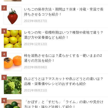
2
いちごの保存方法・期間は？冷凍・冷蔵・常温で長
持ちさせるコツを紹介！
2023年09月27日
3
レモンの旬・収穫時期はいつ？種類や産地で違う？
選び方や栄養価なども紹介！
2023年12月12日
4
柿を追熟させるには？柔らかくする・硬いままの2
通りの方法を紹介！
2022年09月08日
5
白ぶどうとは？マスカットや赤ぶどうとの違いは？
品種・栄養価やレシピのおすすめも紹介
2021年09月21日
6
「かぼす」と「すだち」「ライム」の違いや見分け
方は？旬・味など比較して紹介！