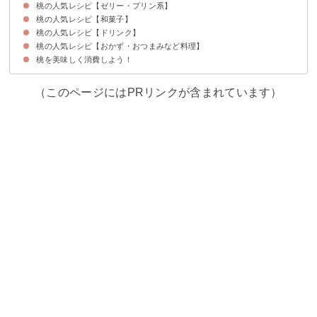
桃の人気レシピ【ゼリー・プリン系】
①かき氷
②桃と糀甘酒ヨーグルトのソルベ
③ジェラート
桃の人気レシピ【和菓子】
①桃ミルクプリン
②炭酸水ゼリー
③ムース
④長持ちする桃のコンポート
⑤豆腐のブラマンジェ桃のコンフィチュール添え
桃の人気レシピ【ドリンク】
①桃羊羹
②桃大福
③桃寒天
桃の人気レシピ【おかず・おつまみなど料理】
①スムージー
②ラッシー
③シェイク
桃を美味しく消費しよう！
①桃と生ハムのクリームチーズサラダ
②桃とチーズのピザ
（このページにはPRリンクが含まれています）