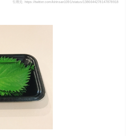
引用元: https://twitter.com/kirinsan1091/status/1386644278147878918