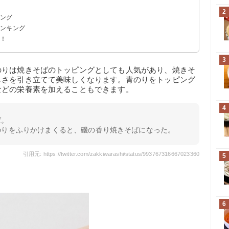
2
キング
ランキング
ジ！
3
のりは焼きそばのトッピングとしても人気があり、焼きそ
しさを引き立てて美味しくなります。青のりをトッピング
などの栄養素を加えることもできます。
4
ば。
のりをふりかけまくると、磯の香り焼きそばになった。
引用元: https://twitter.com/zakkiwarashi/status/993767316667023360
5
6