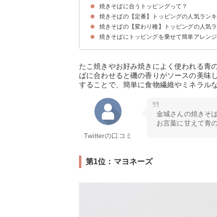
焼きそばに合うトッピングって？
焼きそばの【定番】トッピングの人気ラン
焼きそばの【変わり種】トッピングの人気
第9位：万能ねぎ
第8位：揚げ玉
第7位：唐辛子
第6位：魚粉
第5位：鰹節
第4位：卵
第3位：紅ショウガ
第2位：青のり
第1位：マヨネーズ
焼きそばにトッピングを乗せて簡単アレン
第10位：ゆかり
第9位：辛子明太子
第8位：大葉
第7位：ポテトチップス
第6位：アボカド
第5位：韓国のり
第4位：パクチー
第3位：キムチ
第2位：チーズ
第1位：納豆
たこ焼きやお好み焼きによく使われる青
ばに合わせると磯の香りがソースの美味
することで、簡単に食物繊維やミネラル
金城さんの焼きそ
お言葉に甘えて青
Twitterの口コミ
第1位：マヨネーズ