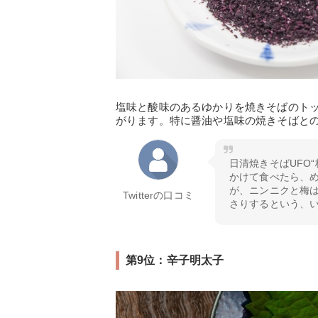
塩味と酸味のあるゆかりを焼きそばのト
がります。特に醤油や塩味の焼きそばと
日清焼きそばUFO
かけて食べたら、
が、ニンニクと梅
Twitterの口コミ
さりするという、い
第9位：辛子明太子