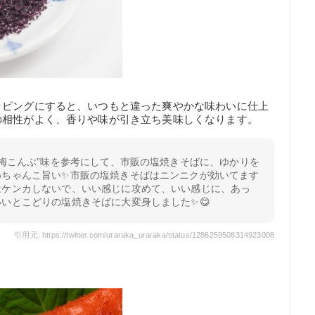
ッピングにすると、いつもと違った爽やかな味わいに仕上
の相性がよく、香りや味が引き立ち美味しくなります。
“梅こんぶ”味を参考にして、市販の塩焼きそばに、ゆかりを
めちゃんこ旨い✨市販の塩焼きそばはニンニクが効いてます
はケンカしないで、いい感じに攻めて、いい感じに、あっ
いとこどりの塩焼きそばに大変身しました✨😋
引用元: https://twitter.com/uraraka_uraraka/status/1286259508314923008