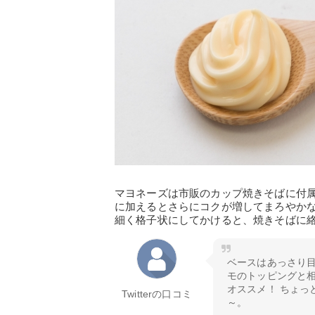
マヨネーズは市販のカップ焼きそばに付
に加えるとさらにコクが増してまろやか
細く格子状にしてかけると、焼きそばに
ベースはあっさり
モのトッピングと
オススメ！ ちょっ
Twitterの口コミ
～。