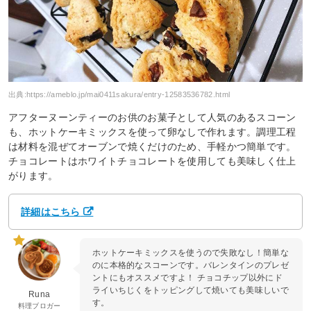
出典:
https://ameblo.jp/mai0411sakura/entry-12583536782.html
アフターヌーンティーのお供のお菓子として人気のあるスコーン
も、ホットケーキミックスを使って卵なしで作れます。調理工程
は材料を混ぜてオーブンで焼くだけのため、手軽かつ簡単です。
チョコレートはホワイトチョコレートを使用しても美味しく仕上
がります。
詳細はこちら
ホットケーキミックスを使うので失敗なし！簡単な
のに本格的なスコーンです。バレンタインのプレゼ
ントにもオススメですよ！ チョコチップ以外にド
ライいちじくをトッピングして焼いても美味しいで
Runa
す。
料理ブロガー