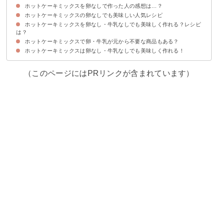
ホットケーキミックスを卵なしで作った人の感想は…？
ホットケーキミックスに卵を入れる理由・効果
ホットケーキミックスは卵なしでも美味しく作れる！
ホットケーキミックスの卵なしでも美味しい人気レシピ
ホットケーキミックスを卵なし・牛乳なしでも美味しく作れる？レシピ
①炊飯器で作る簡単ケーキ
②チョコスコーン
③レーズン入り蒸しパン
④レーズンクッキー
⑤コーヒー風味のシフォンケーキ
は？
ホットケーキミックスで卵・牛乳が元から不要な商品もある？
①ドーナツ
②チョコマフィン
③クレープ
④電子レンジで作るヘルシービスケット
⑤どら焼き
ホットケーキミックスは卵なし・牛乳なしでも美味しく作れる！
（このページにはPRリンクが含まれています）