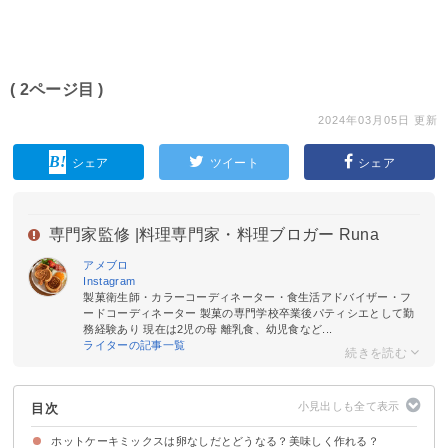
( 2ページ目 )
2024年03月05日 更新
シェア
ツイート
シェア
専門家監修 |
料理専門家・料理ブロガー Runa
アメブロ
Instagram
製菓衛生師・カラーコーディネーター・食生活アドバイザー・フ
ードコーディネーター 製菓の専門学校卒業後パティシエとして勤
務経験あり 現在は2児の母 離乳食、幼児食など...
ライターの記事一覧
目次
ホットケーキミックスは卵なしだとどうなる？美味しく作れる？