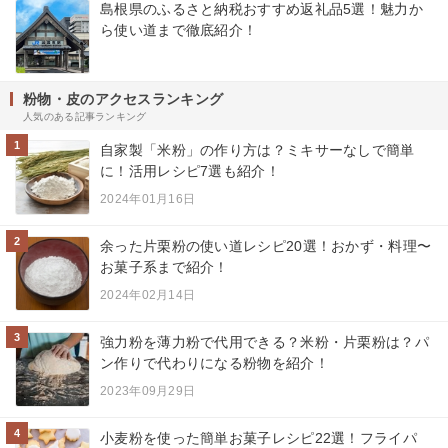
島根県のふるさと納税おすすめ返礼品5選！魅力か
ら使い道まで徹底紹介！
粉物・皮のアクセスランキング
人気のある記事ランキング
1
自家製「米粉」の作り方は？ミキサーなしで簡単
に！活用レシピ7選も紹介！
2024年01月16日
2
余った片栗粉の使い道レシピ20選！おかず・料理〜
お菓子系まで紹介！
2024年02月14日
3
強力粉を薄力粉で代用できる？米粉・片栗粉は？パ
ン作りで代わりになる粉物を紹介！
2023年09月29日
4
小麦粉を使った簡単お菓子レシピ22選！フライパ