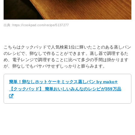
出典:
https://cookpad.com/recipe/5137277
こちらはクックパッドで人気検索1位に輝いたことのある蒸しパン
のレシピで、卵なしで作ることができます。蒸し器で調理するた
め、電子レンジで調理することに比べて多少の手間は掛かります
が、卵なしでもパサパサせずしっかりと膨らみます。
簡単！卵なしホットケーキミックス蒸しパン by mako⭐
【クックパッド】 簡単おいしいみんなのレシピが359万品