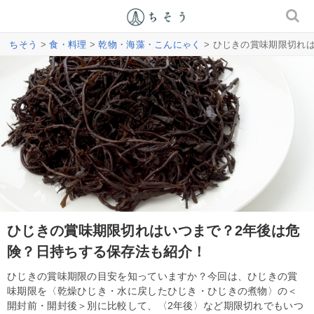
ちそう
>
食・料理
>
乾物・海藻・こんにゃく
> ひじきの賞味期限切れ
ひじきの賞味期限切れはいつまで？2年後は危
険？日持ちする保存法も紹介！
ひじきの賞味期限の目安を知っていますか？今回は、ひじきの賞
味期限を〈乾燥ひじき・水に戻したひじき・ひじきの煮物〉の＜
開封前・開封後＞別に比較して、〈2年後〉など期限切れでもいつ