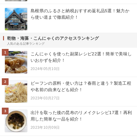
島根県のふるさと納税おすすめ返礼品5選！魅力か
ら使い道まで徹底紹介！
乾物・海藻・こんにゃくのアクセスランキング
人気のある記事ランキング
1
こんにゃくを使った副菜レシピ22選！簡単で美味し
いおかずを紹介！
2024年05月10日
2
ビーフンの原料・使い方は？春雨と違う？製造工程
や名前の由来なども紹介！
2023年03月27日
3
出汁を取った後の昆布のリメイクレシピ17選！再利
用した簡単な一品を紹介！
2023年10月09日