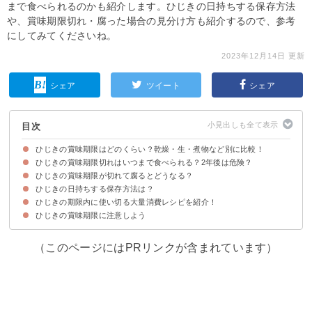
まで食べられるのかも紹介します。ひじきの日持ちする保存方法
や、賞味期限切れ・腐った場合の見分け方も紹介するので、参考
にしてみてくださいね。
2023年12月14日 更新
シェア
ツイート
シェア
目次
ひじきの賞味期限はどのくらい？乾燥・生・煮物など別に比較！
ひじきの賞味期限切れはいつまで食べられる？2年後は危険？
①開封前の乾燥ひじきの場合
②開封後の乾燥ひじきの場合
③水に戻したひじきの場合
④ひじきの煮物の場合
⑤缶詰・ドライパックのひじきの場合
ひじきの賞味期限が切れて腐るとどうなる？
賞味期限の定義
賞味期限切れでも腐っていなければ食べられる
ひじきの日持ちする保存方法は？
①匂い
②見た目
③味
ひじきの期限内に使い切る大量消費レシピを紹介！
生・煮物のひじきは冷凍保存する
乾燥ひじきは密閉して保存
ひじきの賞味期限に注意しよう
①ひじきの煮物
②ひじきのサラダ
③ひじきとツナの炒め物
（このページにはPRリンクが含まれています）