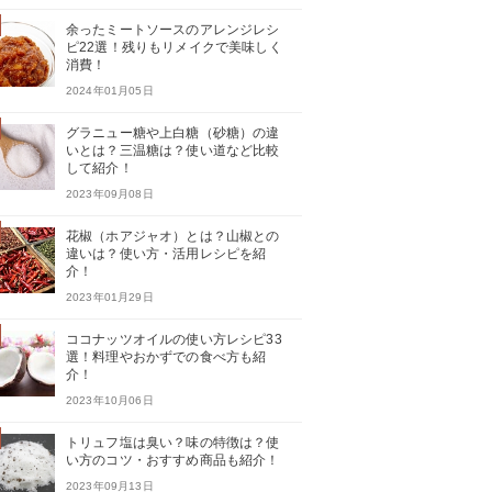
余ったミートソースのアレンジレシ
ピ22選！残りもリメイクで美味しく
消費！
2024年01月05日
グラニュー糖や上白糖（砂糖）の違
いとは？三温糖は？使い道など比較
して紹介！
2023年09月08日
花椒（ホアジャオ）とは？山椒との
違いは？使い方・活用レシピを紹
介！
2023年01月29日
ココナッツオイルの使い方レシピ33
選！料理やおかずでの食べ方も紹
介！
2023年10月06日
トリュフ塩は臭い？味の特徴は？使
い方のコツ・おすすめ商品も紹介！
2023年09月13日