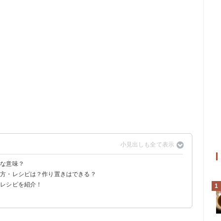
んな意味？
り方・レシピは？作り置きはできる？
味
ジレシピを紹介！
には向かない
1