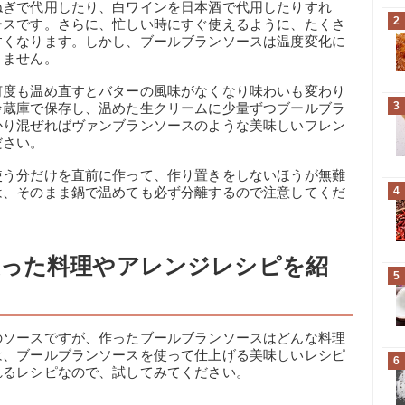
ねぎで代用したり、白ワインを日本酒で代用したりすれ
2
ースです。さらに、忙しい時にすぐ使えるように、たくさ
すくなります。しかし、ブールブランソースは温度変化に
きません。
何度も温め直すとバターの風味がなくなり味わいも変わり
3
冷蔵庫で保存し、温めた生クリームに少量ずつブールブラ
かり混ぜればヴァンブランソースのような美味しいフレン
ださい。
使う分だけを直前に作って、作り置きをしないほうが無難
は、そのまま鍋で温めても必ず分離するので注意してくだ
4
使った料理やアレンジレシピを紹
5
のソースですが、作ったブールブランソースはどんな料理
は、ブールブランソースを使って仕上げる美味しいレシピ
6
れるレシピなので、試してみてください。