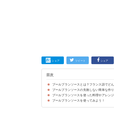
シェア
ツイート
シェア
目次
ブールブランソースとは？フランス語でど
ブールブランソースの失敗しない簡単な作
ブールブランはフランス語で白いバターという意
ブールブランソースの味わい・香り
ブールブランソースはあまり市販されていない
ブールブランソースを使った料理やアレン
材料
作り方・手順
ブールブランソースは分離しやすいため作り置き
ブールブランソースを使ってみよう！
①白身魚のムース・パイ包み焼き
②鶏肉のソテー
③ニジマスのブールブランソース添え