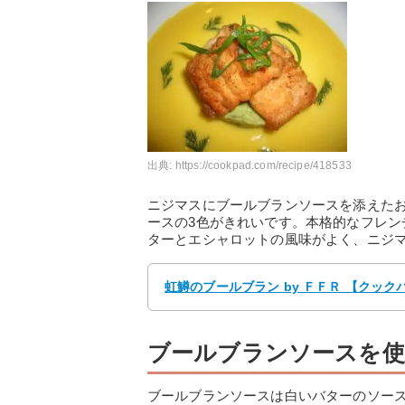
出典:
https://cookpad.com/recipe/418533
ニジマスにブールブランソースを添えた
ースの3色がきれいです。本格的なフレ
ターとエシャロットの風味がよく、ニジ
虹鱒のブールブラン by ＦＦＲ 【クック
ブールブランソースを
ブールブランソースは白いバターのソー