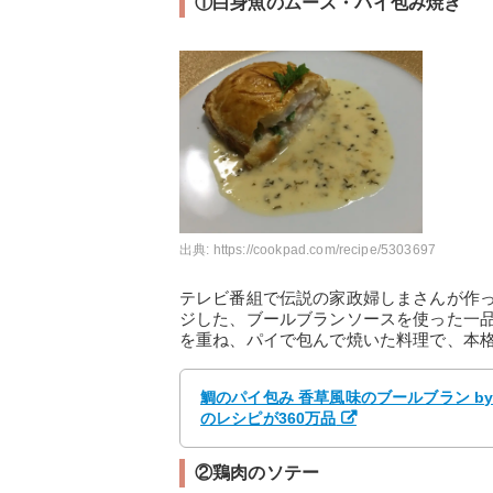
①白身魚のムース・パイ包み焼き
出典:
https://cookpad.com/recipe/5303697
テレビ番組で伝説の家政婦しまさんが作
ジした、ブールブランソースを使った一
を重ね、パイで包んで焼いた料理で、本
鯛のパイ包み 香草風味のブールブラン b
のレシピが360万品
②鶏肉のソテー