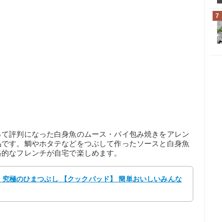
7
って評判になった白身魚のムース・パイ包み焼きをアレン
品です。鯛やホタテなどをつぶして作ったソースと白身魚
格的なフレンチが自宅で楽しめます。
y 究極のひまつぶし 【クックパッド】 簡単おいしいみんな