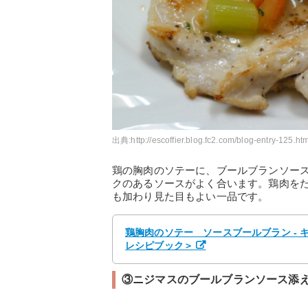
出典:
http://escoffier.blog.fc2.com/blog-entry-125.htm
鶏の胸肉のソテーに、ブールブランソー
クのあるソースがよく合います。鶏肉を
も加わり見た目もよい一品です。
鶏胸肉のソテー ソースブールブラン -
レシピブック＞
③ニジマスのブールブランソース添