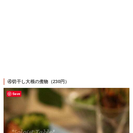
④切干し大根の煮物（230円）
Save