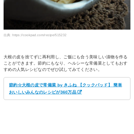
出典:
https://cookpad.com/recipe/515232
大根の皮を捨てずに再利用し、ご飯にも合う美味しい漬物を作る
ことができます。節約にもなり、ヘルシーな常備菜としてもおす
すめの人気レシピなのでぜひ試してみてください。
節約☆大根の皮で常備菜 by きふね 【クックパッド】 簡単
おいしいみんなのレシピが360万品