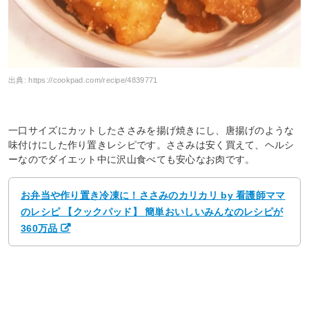
出典:
https://cookpad.com/recipe/4839771
一口サイズにカットしたささみを揚げ焼きにし、唐揚げのような
味付けにした作り置きレシピです。ささみは安く買えて、ヘルシ
ーなのでダイエット中に沢山食べても安心なお肉です。
お弁当や作り置き冷凍に！ささみのカリカリ by 看護師ママ
のレシピ 【クックパッド】 簡単おいしいみんなのレシピが
360万品