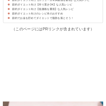
節約ダイエット向け【作り置きOK】な人気レシピ
①鶏ミンチともやしのハンバーグ（700円）
②豆腐入りドライカレー（500円）
③豆腐とツナの油揚げ包み焼き（170円）
④えのきの豚肉巻き（450円）
⑤おからナゲット（180円）
⑥しらたきのペペロンチーノ（90円）
⑦豆腐丼物（180円）
⑧豆腐とカニカマの焼売（250円）
節約ダイエット向け【低価格を重視】な人気レシピ
①しらたきの甘辛煮（170円）
②キャベツ炒め（50円）
③ささみの唐揚げ（300円）
④切干し大根の煮物（230円）
⑤きのこのマリネ（450円）
⑥大根の皮の漬物（50円）
⑦鶏ハム（250円）
⑧こんにゃくとワカメの甘辛炒め（110円）
節約ダイエット向けのレシピ本のおすすめ
①ピリ辛もやし炒め（40円）
②かぼちゃの皮きんぴら（50円）
③豆苗ともやしと豚の鍋（300円）
④にら玉あんかけ（100円）
⑤納豆と豆腐の卵とじ（100円）
⑥豆腐のお好み焼き（200円）
⑦こんにゃく炒め（100円）
節約でお金を貯めてダイエットで脂肪を落とそう！
①糖質制限もやしレシピ（1,320円）
②月たった2万円のダイエットふたりごはん（1,210円）
（このページにはPRリンクが含まれています）