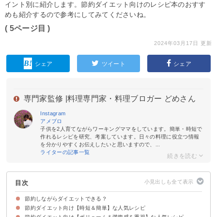
イント別に紹介します。節約ダイエット向けのレシピ本のおすす
めも紹介するので参考にしてみてくださいね。
( 5ページ目 )
2024年03月17日 更新
シェア
ツイート
シェア
専門家監修 |
料理専門家・料理ブロガー どめさん
Instagram
アメブロ
子供を2人育てながらワーキングママをしています。簡単・時短で
作れるレシピを研究、考案しています。日々の料理に役立つ情報
を分かりやすくお伝えしたいと思いますので、...
ライターの記事一覧
目次
節約しながらダイエットできる？
節約ダイエット向け【時短＆簡単】な人気レシピ
節約ダイエット向け【ボリューム＆満腹感を重視】な人気レシピ
①もやしと豆腐の中華炒め（115円）
②バンバンジー（320円）
③豆腐ステーキ（80円）
④おからのポタージュ（200円）
⑤もやしと塩昆布のナムル（70円）
⑥厚揚げのチーズ焼き（90円）
⑦豆苗と鯖の和え物（160円）