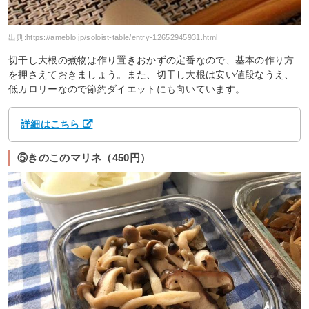
出典:
https://ameblo.jp/soloist-table/entry-12652945931.html
切干し大根の煮物は作り置きおかずの定番なので、基本の作り方
を押さえておきましょう。また、切干し大根は安い値段なうえ、
低カロリーなので節約ダイエットにも向いています。
詳細はこちら
⑤きのこのマリネ（450円）