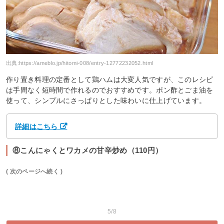
出典:
https://ameblo.jp/hitomi-008/entry-12772232052.html
作り置き料理の定番として鶏ハムは大変人気ですが、このレシピ
は手間なく短時間で作れるのでおすすめです。ポン酢とごま油を
使って、シンプルにさっぱりとした味わいに仕上げています。
詳細はこちら
⑧こんにゃくとワカメの甘辛炒め（110円）
( 次のページへ続く )
5/8