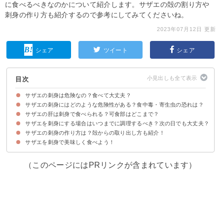
に食べるべきなのかについて紹介します。サザエの殻の割り方や
刺身の作り方も紹介するので参考にしてみてくださいね。
2023年07月12日 更新
シェア
ツイート
シェア
目次
サザエの刺身は危険なの？食べて大丈夫？
サザエの刺身にはどのような危険性がある？食中毒・寄生虫の恐れは？
サザエの肝は刺身で食べられる？可食部はどこまで？
サザエにはサザエノハラムシという寄生虫がいるが害はない
サザエは貝毒の心配もほとんどない
ただしサザエを生刺身で食べる場合は鮮度に注意
サザエを刺身にする場合はいつまでに調理するべき？次の日でも大丈夫？
サザエは肝やオレンジ色の部分も生で食べられる
サザエの刺身の作り方は？殻からの取り出し方も紹介！
サザエは生きている状態で2~3日以内に食べよう
サザエが腐っている・食べてはいけない場合の特徴
サザエを刺身で美味しく食べよう！
（このページにはPRリンクが含まれています）