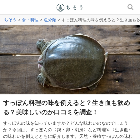
ちそう
>
食・料理
>
魚介類
> すっぽん料理の味を例えると？生き血も
すっぽん料理の味を例えると？生き血も飲め
る？美味しいのか口コミを調査！
すっぽんの味を知っていますか？どんな味わいのなのでしょう
か？今回は、すっぽんの〈鍋・卵・刺身〉など料理や〈生き血〉
の味わいを例えとともに紹介します。天然・養殖すっぽんの味わ