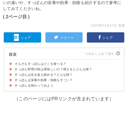
いの違いや、すっぽんの栄養や効果・効能も紹介するので参考に
してみてくださいね。
( 2ページ目 )
2022年02月07日 更新
シェア
ツイート
シェア
目次
そもそもすっぽんはどこを食べる？
すっぽん料理の味は美味しいの？例えるとどんな味？
すっぽんは食べられる部位が豊富
すっぽんは生き血も飲める？どんな味？
①すっぽん鍋の味わい
②すっぽんの刺身の味わい
③すっぽんの唐揚げの味わい
ちなみに天然すっぽんの方が養殖スッポンよりも臭みが少ない
すっぽんは栄養や効果・効能もすごい？
すっぽんの生き血の味わい・風味
すっぽんの生き血は割って飲むのが一般的
すっぽんを味わってみよう
（このページにはPRリンクが含まれています）