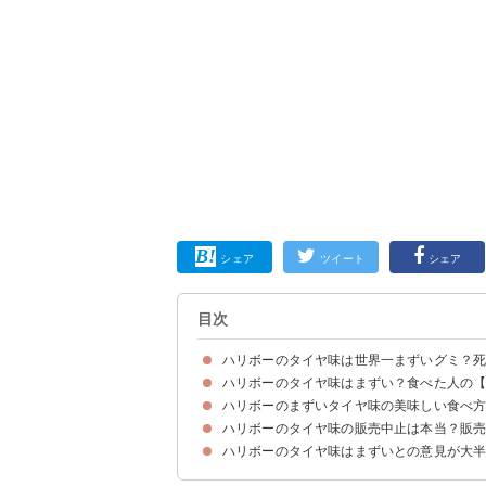
シェア
ツイート
シェア
目次
ハリボーのタイヤ味は世界一まずいグミ？
ハリボーのタイヤ味はまずい？食べた人の
ハリボーのまずいタイヤ味の正体は「ラクリッツ
ハリボーのタイヤ味の食べ過ぎで死亡事故が起こ
ハリボーのまずいタイヤ味の美味しい食べ
ハリボーのタイヤ味はまずいとの口コミが大半
ハリボーのタイヤ味には美味しいという意見もあ
ハリボーのタイヤ味はドイツでは美味しく食べら
ハリボーのタイヤ味の販売中止は本当？販
ハリボーのまずいタイヤ味を少しマシにする方法
ハリボーのタイヤ味はまずいとの意見が大
ハリボーのタイヤ味が販売中止との公式情報はな
販売店①海外輸入品を扱うお店
販売店②通販で買うのもおすすめ