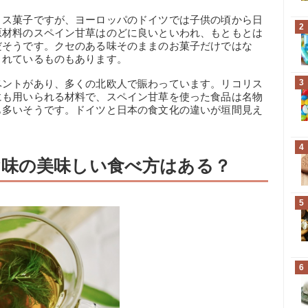
リス菓子ですが、ヨーロッパのドイツでは子供の頃から日
2
原材料のスペイン甘草はのどに良いといわれ、もともとは
だそうです。クセのある味そのままのお菓子だけではな
されているものもあります。
ベントがあり、多くの北欧人で賑わっています。リコリス
3
にも用いられる材料で、スペイン甘草を使った食品は名物
も多いそうです。ドイツと日本の食文化の違いが垣間見え
4
味の美味しい食べ方はある？
5
6