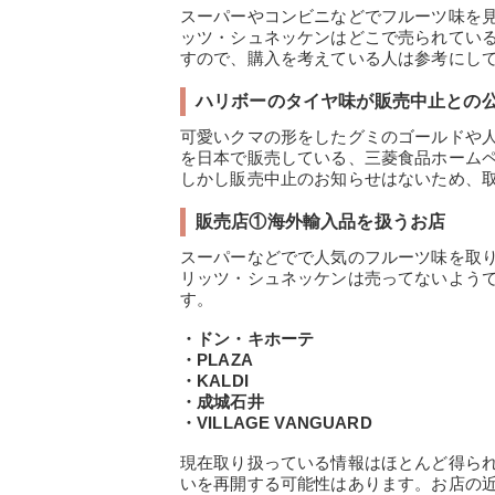
スーパーやコンビニなどでフルーツ味を
ッツ・シュネッケンはどこで売られてい
すので、購入を考えている人は参考にし
ハリボーのタイヤ味が販売中止との
可愛いクマの形をしたグミのゴールドや
を日本で販売している、三菱食品ホーム
しかし販売中止のお知らせはないため、
販売店①海外輸入品を扱うお店
スーパーなどでで人気のフルーツ味を取
リッツ・シュネッケンは売ってないよう
す。
・ドン・キホーテ
・PLAZA
・KALDI
・成城石井
・VILLAGE VANGUARD
現在取り扱っている情報はほとんど得ら
いを再開する可能性はあります。お店の近