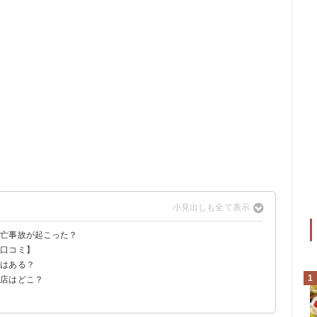
死亡事故が起こった？
【口コミ】
・シュネッケン」
ったのは恐らく事実
方はある？
る
れている
1
売店はどこ？
半
い