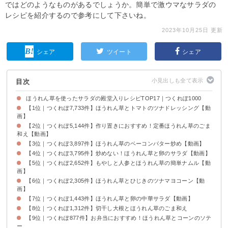
ではどのようなものがあるでしょうか。簡単で激ウマなサラダの
レシピを紹介するので参考にして下さいね。
2023年10月25日 更新
シェア
ツイート
シェア
目次
ほうれん草を使ったサラダの殿堂入りレシピTOP17｜つくれぽ1000
【1位｜つくれぽ7,733件】ほうれん草とトマトのツナドレッシング【動
画】
【2位｜つくれぽ5,144件】作り置きにおすすめ！定番ほうれん草のごま
和え【動画】
【3位｜つくれぽ3,897件】ほうれん草のベーコンバター炒め【動画】
【4位｜つくれぽ3,795件】炒めない！ほうれん草と卵のサラダ【動画】
【5位｜つくれぽ2,652件】もやしと人参とほうれん草の簡単ナムル【動
画】
【6位｜つくれぽ2,305件】ほうれん草とひじきのツナマヨコーン【動
画】
【7位｜つくれぽ1,443件】ほうれん草と卵の中華サラダ【動画】
【8位｜つくれぽ1,312件】切干し大根とほうれん草のごま和え
【9位｜つくれぽ877件】お弁当におすすめ！ほうれん草とコーンのソテ
ー