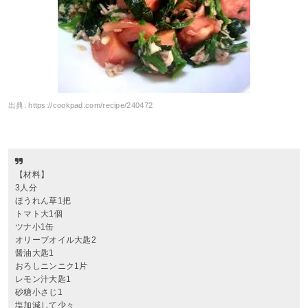
出典:
https://cookpad.com/recipe/240472
【材料】
3人分
ほうれん草1把
トマト大1個
ツナ小1缶
オリーブオイル大匙2
醤油大匙1
おろしニンニク1片
レモン汁大匙1
砂糖小さじ1
塩加減して少々