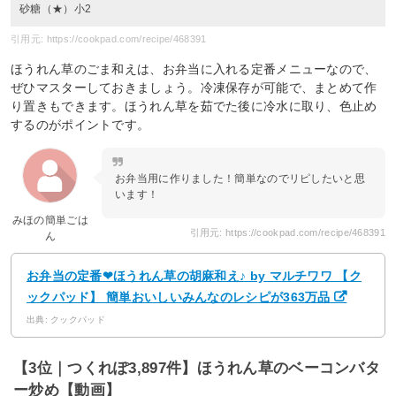
砂糖（★）小2
引用元: https://cookpad.com/recipe/468391
ほうれん草のごま和えは、お弁当に入れる定番メニューなので、
ぜひマスターしておきましょう。冷凍保存が可能で、まとめて作
り置きもできます。ほうれん草を茹でた後に冷水に取り、色止め
するのがポイントです。
お弁当用に作りました！簡単なのでリピしたいと思
います！
みほの簡単ごは
引用元: https://cookpad.com/recipe/468391
ん
お弁当の定番❤ほうれん草の胡麻和え♪ by マルチワワ 【ク
ックパッド】 簡単おいしいみんなのレシピが363万品
出典: クックパッド
【3位｜つくれぽ3,897件】ほうれん草のベーコンバタ
ー炒め【動画】