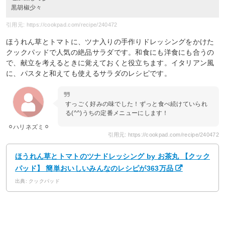
黒胡椒少々
引用元: https://cookpad.com/recipe/240472
ほうれん草とトマトに、ツナ入りの手作りドレッシングをかけた
クックパッドで人気の絶品サラダです。和食にも洋食にも合うの
で、献立を考えるときに覚えておくと役立ちます。イタリアン風
に、パスタと和えても使えるサラダのレシピです。
すっごく好みの味でした！ずっと食べ続けていられ
る(^^)うちの定番メニューにします！
⚪︎ハリネズミ⚪︎
引用元: https://cookpad.com/recipe/240472
ほうれん草とトマトのツナドレッシング by お茶丸 【クック
パッド】 簡単おいしいみんなのレシピが363万品
出典: クックパッド