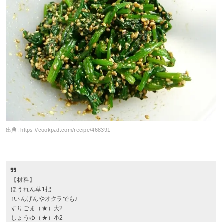
出典:
https://cookpad.com/recipe/468391
【材料】
ほうれん草1把
↑いんげんやオクラでも♪
すりごま（★）大2
しょうゆ（★）小2