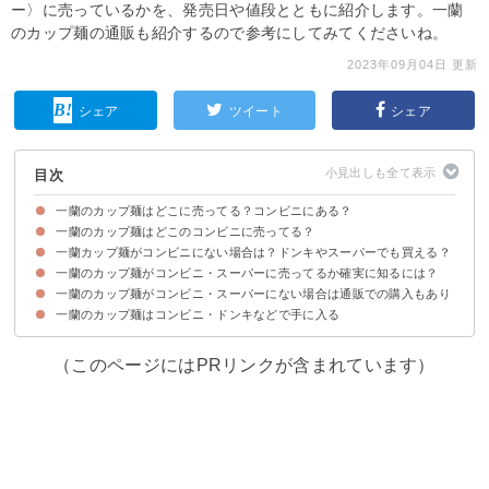
ー〉に売っているかを、発売日や値段とともに紹介します。一蘭
のカップ麺の通販も紹介するので参考にしてみてくださいね。
2023年09月04日 更新
シェア
ツイート
シェア
目次
一蘭のカップ麺はどこに売ってる？コンビニにある？
一蘭のカップ麺はどこのコンビニに売ってる？
そもそも一蘭のカップ麺とは？値段や発売日は？
一蘭カップ麺がコンビニにない場合は？ドンキやスーパーでも買える？
①セブンイレブン
②ファミマ
③ローソン
④ミニストップ
一蘭のカップ麺がコンビニ・スーパーに売ってるか確実に知るには？
①ドン・キホーテ
②イオン
③アピタ・ピアゴ
一蘭のカップ麺がコンビニ・スーパーにない場合は通販での購入もあり
よく行く店舗に電話するのが確実
一蘭のカップ麺はコンビニ・ドンキなどで手に入る
（このページにはPRリンクが含まれています）