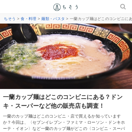
ちそう
>
食・料理
>
麺類・パスタ
> 一蘭カップ麺はどこのコンビニに
一蘭カップ麺はどこのコンビニにある？ドン
キ・スーパーなど他の販売店も調査！
一蘭のカップ麺はどこのコンビニ・店で買えるか知っています
か？今回は、〈セブンイレブン・ファミマ・ローソン・ドンキホ
ーテ・イオン〉など一蘭のカップ麺がどこの〈コンビニ・スーパ