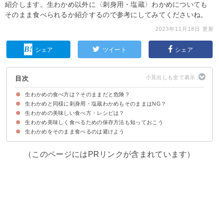
紹介します。生わかめ以外に〈刺身用・塩蔵〉わかめについても
そのまま食べられるか紹介するので参考にしてみてくださいね。
2023年11月18日 更新
シェア
ツイート
シェア
目次
生わかめの食べ方は？そのままだと危険？
生わかめと同様に刺身用・塩蔵わかめもそのままはNG？
湯通しされてない生わかめをそのまま食べるのは食中毒のリスクがありNG
生わかめの下処理・湯通し方法
生わかめの美味しい食べ方・レシピは？
生わかめと刺身用わかめは同じものを指すことが多い
塩蔵わかめも下処理してから食べよう
生わかめ美味しく食べるための保存方法も知っておこう
①お刺身生わかめとツナの和え物
②生わかめの味噌汁
③生わかめと新玉ねぎのサラダ
④生わかめごはん
⑤生わかめと新玉ねぎの天ぷら
生わかめをそのまま食べるのは避けよう
生わかめを日持ちさせるには冷凍がおすすめ
（このページにはPRリンクが含まれています）