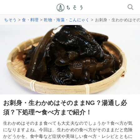
ちそう
>
食・料理
>
乾物・海藻・こんにゃく
> お刺身・生わかめはそ
お刺身・生わかめはそのままNG？湯通し必
須？下処理〜食べ方まで紹介！
生わかめはそのまま食べても大丈夫なのでしょうか？食べ方が気
になりますよね。今回は、生わかめの食べ方がそのままだと危険
かどうかを、食中毒など症状や美味しい食べ方・レシピとともに