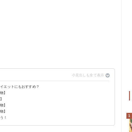
ダイエットにもおすすめ？
め物】
物】
炒め
き物】
え物】
1
ろう！