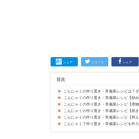
シェア
ツイート
シェア
目次
こんにゃくの作り置き・常備菜レシピは？
こんにゃくの作り置き・常備菜レシピ【炒
こんにゃくの作り置き・常備菜レシピ【煮
①作り置きできるピリ辛こんにゃく
②こんにゃくとちくわの炒め物
③作り置きできるこんにゃくの味噌炒め
④めんつゆで作るこんにゃくと油揚げの炒め物
⑤おつまみにも最適のおかか炒め
⑥こんにゃくとさつまいもの韓国風炒め
⑦舞茸とこんにゃくの炒め物
⑧作り置きにおすすめのこんにゃくの肉味噌炒め
⑨こんにゃくの甘辛生姜炒め
⑩冷凍こんにゃくの青椒肉絲風
⑪玉こんにゃくの中華風炒め
⑫おつまみにもおすすめのガーリックバター醤油
⑬こんにゃくの大量消費におすすめのツナ炒め
⑭レンジで簡単糸こんにゃくのチャプチェ風
こんにゃくの作り置き・常備菜レシピ【焼
①大豆とこんにゃくの煮物
②おつまみで人気の牛すじこんにゃく
③こんにゃくとしいたけの生姜煮
④こんにゃくの柚子胡椒煮
⑤日持ちしやすい山形風玉こんにゃく
⑥厚揚げこんにゃく味噌煮込み
⑦じゃがいもとこんにゃくのうま辛味噌煮込み
⑧彩りの良いこんにゃくの常備菜
⑨厚揚げとこんにゃくのカレー煮込み
⑩鶏肉とねじりこんにゃくの山椒煮
こんにゃくの作り置き・常備菜レシピ【和
①こんにゃくの豚肉巻き
②こんにゃくのガーリックステーキ
③こんにゃくとしいたけの焼き物
こんにゃくで作り置き・常備菜レシピを作
①こんにゃくと人参のごまマヨ和え
②ごぼうとこんにゃくのごま和え
③こんにゃくのたらこマヨネーズ和え