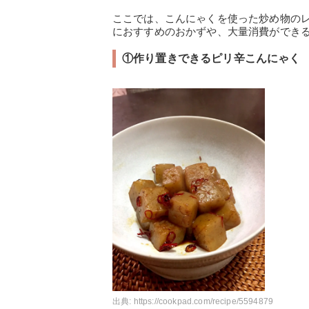
ここでは、こんにゃくを使った炒め物の
におすすめのおかずや、大量消費ができ
①作り置きできるピリ辛こんにゃく
出典:
https://cookpad.com/recipe/5594879