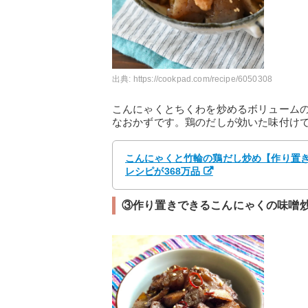
出典:
https://cookpad.com/recipe/6050308
こんにゃくとちくわを炒めるボリューム
なおかずです。鶏のだしが効いた味付け
こんにゃくと竹輪の鶏だし炒め【作り置き】
レシピが368万品
③作り置きできるこんにゃくの味噌