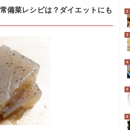
常備菜レシピは？ダイエットにも
2
3
4
5
6