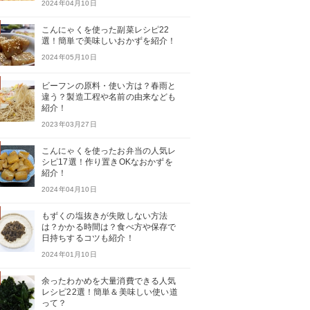
2024年04月10日
こんにゃくを使った副菜レシピ22
選！簡単で美味しいおかずを紹介！
2024年05月10日
ビーフンの原料・使い方は？春雨と
違う？製造工程や名前の由来なども
紹介！
2023年03月27日
こんにゃくを使ったお弁当の人気レ
シピ17選！作り置きOKなおかずを
紹介！
2024年04月10日
もずくの塩抜きが失敗しない方法
は？かかる時間は？食べ方や保存で
日持ちするコツも紹介！
2024年01月10日
余ったわかめを大量消費できる人気
レシピ22選！簡単＆美味しい使い道
って？