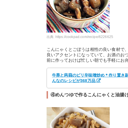
出典:
https://cookpad.com/recipe/6226625
こんにゃくとごぼうは相性の良い食材で
良いアクセントになっていて、お酒のお
前に作っておけば忙しい朝でも手軽にお
牛蒡と蒟蒻のピリ辛味噌炒め＊作り置き副菜
んなのレシピが368万品
④めんつゆで作るこんにゃくと油揚