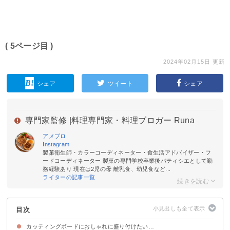
( 5ページ目 )
2024年02月15日 更新
シェア
ツイート
シェア
専門家監修 |
料理専門家・料理ブロガー Runa
アメブロ
Instagram
製菓衛生師・カラーコーディネーター・食生活アドバイザー・フ
ードコーディネーター 製菓の専門学校卒業後パティシエとして勤
務経験あり 現在は2児の母 離乳食、幼児食など...
ライターの記事一覧
目次
カッティングボードにおしゃれに盛り付けたい…