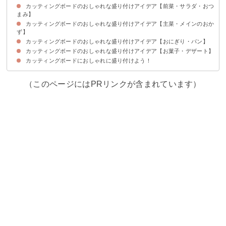
カッティングボードのおしゃれな盛り付けアイデア【前菜・サラダ・おつ
カッティングボードにおしゃれに盛り付けるコツ・ポイント
まみ】
カッティングボードのおしゃれな盛り付けアイデア【主菜・メインのおか
①器を使った前菜の盛り合わせ
②色々な種類を楽しむチーズの盛り合わせ
③カラフルで華やかなコブサラダ
④シックな色合いでまとめたキッシュの盛り付け
⑤カッティングボードに映えるアボカドのエッグボード
⑥並べて盛り付ける生ハムといちじくのおつまみ
⑦パーティーに最適な唐揚げピンチョス
ず】
カッティングボードのおしゃれな盛り付けアイデア【おにぎり・パン】
①ローストビーフなどの肉料理の盛り付けアイデア
②そのまま切り分けられるオープンオムレツ
③サラダを添えて彩りよく盛り付けた鶏ハム
④さつまいものグラタン
⑤黒い皿にミートローフを盛り付けるアイデア
カッティングボードのおしゃれな盛り付けアイデア【お菓子・デザート】
①パーティー向けおにぎり
②和食の献立にも映えるスティックおにぎり
③ワックスペーパーをアクセントにしたサンドイッチの盛り付けアイデア
④黒い皿に映えるてまり寿司
⑤切り分けしやすいピザの盛り付け
⑥黒い皿を使った朝食プレート
カッティングボードにおしゃれに盛り付けよう！
①サーブしやすいパウンドケーキの盛り付け
②オレンジゼリー
（このページにはPRリンクが含まれています）