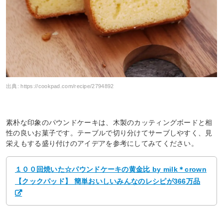
出典:
https://cookpad.com/recipe/2794892
素朴な印象のパウンドケーキは、木製のカッティングボードと相
性の良いお菓子です。テーブルで切り分けてサーブしやすく、見
栄えもする盛り付けのアイデアを参考にしてみてください。
１００回焼いた☆パウンドケーキの黄金比 by milk＊crown
【クックパッド】 簡単おいしいみんなのレシピが366万品