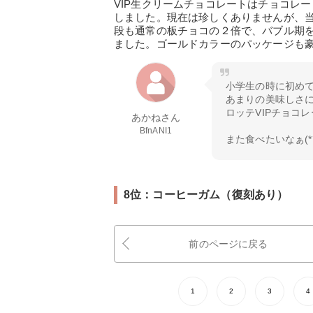
VIP生クリームチョコレートはチョコレ
しました。現在は珍しくありませんが、
段も通常の板チョコの２倍で、バブル期
ました。ゴールドカラーのパッケージも
小学生の時に初め
あまりの美味しさ
ロッテVIPチョコレ
あかねさん
BfnANI1
また食べたいなぁ(*´
8位：コーヒーガム（復刻あり）
前のページに戻る
1
2
3
4