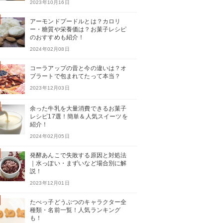
2023年10月16日
アーモンドプードルとは？カロリ
ー・糖質や栄養価は？お菓子レシピ
のおすすめも紹介！
2024年02月08日
コーラアップの昔と今の違いは？オ
ブラートで包まれてたって本当？
2023年12月03日
余った牛乳を大量消費できるお菓子
レシピ17選！簡単＆人気スイーツを
紹介！
2024年02月05日
発酵あんこで失敗する原因と対処法
｜水っぽい・まずいなど場合別に解
説！
2023年12月01日
たべっ子どうぶつのキャラクター全
種類・名前一覧！人気ランキング
も！