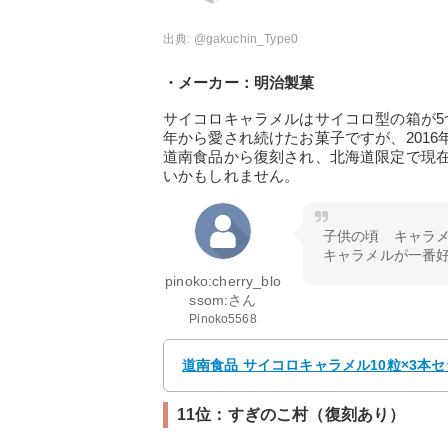
出典:
@gakuchin_Type0
・メーカー：明治製菓
サイコロキャラメルはサイコロ型の箱が5
年から愛され続けたお菓子ですが、201
道南食品から復刻され、北海道限定で現
いかもしれません。
子供の頃 キャラ
キャラメルが一番
pinoko:cherry_blo
ssom:さん
Pinoko5568
道南食品 サイコロキャラメル10粒×3本
11位：すぎのこ村（復刻あり）