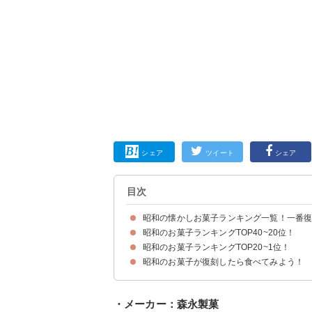
シェア
ツイート
シェア
目次
昭和の懐かしお菓子ランキング一覧！一番
昭和のお菓子ランキングTOP40~20位！
昭和のお菓子ランキングTOP20~1位！
40位：スプーナー
39位：ジャフィ
38位：Aランチおひるだよ
37位：なんきんまね
36位：あ・られチップ
35位：タイムクラッカー
34位：キャンレディー
33位：鈴木くんと佐藤くん
32位：カルボーン
31位：カリンチョ
30位：つくんこ
29位：いも作くん（復刻あり）
28位：スポロガム
27位：イブ（2010年復刻）
26位：アーモンドビッグバー
25位：栗
24位：ピックアップ
23位：チョコロン
22位：森のどんぐり
21位：マーブルポッキー
昭和のお菓子が復刻したら食べてみよう！
20位：キャンディインガム
19位：ノースキャロライナ
18位：カルミン
17位：ドーナッチョ
16位：スカイレモン
15位：バブリシャス
14位：ドンパッチ
13位：チョコベー（復刻あり）
12位：サイコロキャラメル（復刻あり）
11位：すぎのこ村（復刻あり）
10位：ハンコください!!（復刻あり）
9位：VIP生クリームチョコレート（復刻あり）
8位：コーヒーガム（復刻あり）
7位：チョコフレーク
6位：カプッチョ いちご味
5位：チビノワ
4位：ポテトスナック
3位：5/8チップ
2位：ポポロン
1位：ぬ～ぼ～
・メーカー：森永製菓