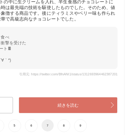
ートの中に生クリームを入れ、半生食感のチョコレートに
当時は最先端の技術を駆使したものでした。そのため、値
を象徴する商品です。後にティラミスやベリー味も作られ
豪華で高級志向なチョコレートでした。
て食べ
に衝撃を受けた
ート🍫
∀｀*)
引用元: https://twitter.com/BfnANI1/status/1312693964462387201
続きを読む
5
6
7
8
9