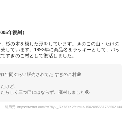
005年復刻）
で、杉の木を模した形をしています。きのこの山・たけの
売しています。1992年に商品名をラッキーとして、パッ
定ですぎのこ村として復活しました。
約1年間ぐらい販売されてた すぎのこ村😅
ったけど、
たらしく三つ巴にはならず、廃村しました😭
引用元: https://twitter.com/rx78yk_RX78YK2/status/1502095537738502144
）