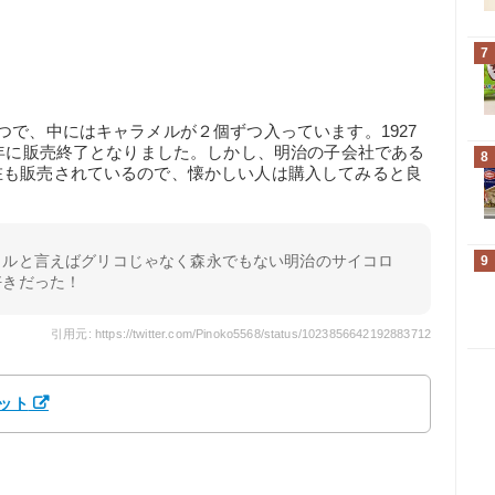
7
つで、中にはキャラメルが２個ずつ入っています。1927
6年に販売終了となりました。しかし、明治の子会社である
8
在も販売されているので、懐かしい人は購入してみると良
メルと言えばグリコじゃなく森永でもない明治のサイコロ
9
好きだった！
引用元: https://twitter.com/Pinoko5568/status/1023856642192883712
セット