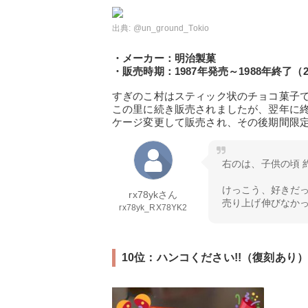
出典:
@un_ground_Tokio
・メーカー：明治製菓
・販売時期：1987年発売～1988年終了（2
すぎのこ村はスティック状のチョコ菓子
この里に続き販売されましたが、翌年に終
ケージ変更して販売され、その後期間限
右のは、子供の頃 
けっこう、好きだ
rx78ykさん
売り上げ伸びなかっ
rx78yk_RX78YK2
10位：ハンコください!!（復刻あり