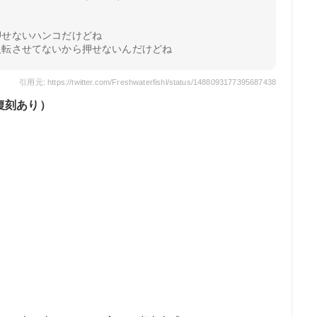
押せないハンコだけどね
反転させてないから押せないんだけどね
引用元: https://twitter.com/Freshwaterfishl/status/1488093177395687438
復刻あり）