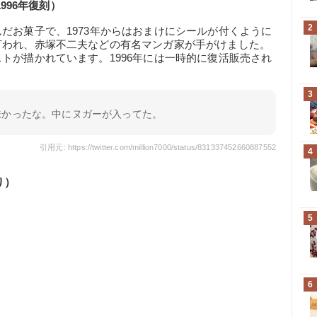
996年復刻）
2
だお菓子で、1973年からはおまけにシールが付くように
言われ、赤塚不二夫などの有名マンガ家が手がけました。
トが描かれています。1996年には一時的に復活販売され
3
味かったな。中にヌガーが入ってた。
引用元: https://twitter.com/million7000/status/831337452660887552
4
り）
5
6