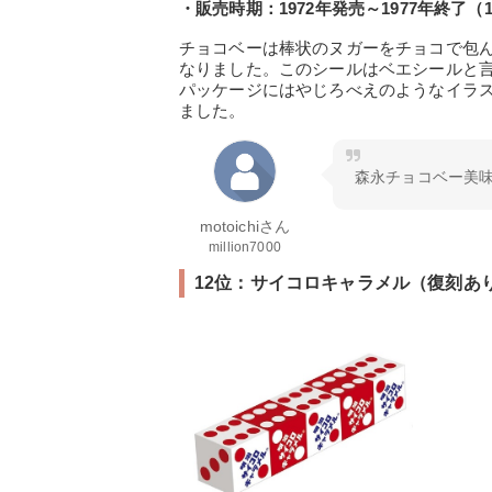
・販売時期：1972年発売～1977年終了（1
チョコベーは棒状のヌガーをチョコで包ん
なりました。このシールはベエシールと
パッケージにはやじろべえのようなイラス
ました。
森永チョコベー美
motoichiさん
million7000
12位：サイコロキャラメル（復刻あ