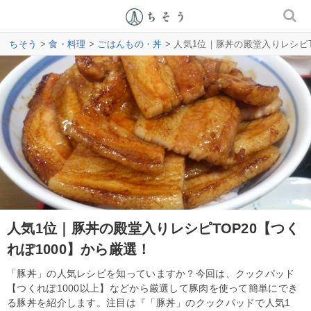
ちそう
>
食・料理
>
ごはんもの・丼
> 人気1位｜豚丼の殿堂入りレシピT
人気1位｜豚丼の殿堂入りレシピTOP20【つく
れぽ1000】から厳選！
「豚丼」の人気レシピを知っていますか？今回は、クックパッド
【つくれぽ1000以上】などから厳選して豚肉を使って簡単にでき
る豚丼を紹介します。注目は『「豚丼」のクックパッドで人気1