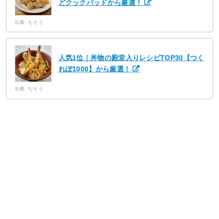
どクックパッドから厳選！
出典: ちそう
人気1位｜丼物の殿堂入りレシピTOP30【つく
れぽ1000】から厳選！
出典: ちそう