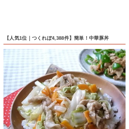
【人気1位｜つくれぽ4,388件】簡単！中華豚丼