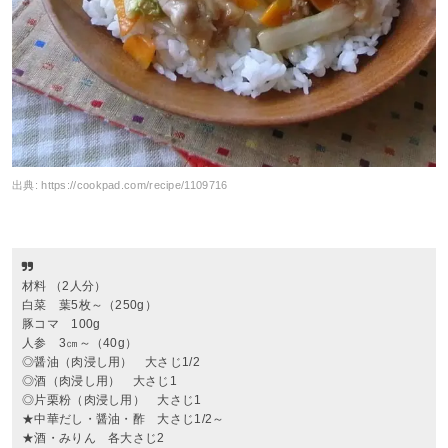
出典:
https://cookpad.com/recipe/1109716
材料 （2人分）
白菜 葉5枚～（250g）
豚コマ 100g
人参 3㎝～（40g）
◎醤油（肉浸し用） 大さじ1/2
◎酒（肉浸し用） 大さじ1
◎片栗粉（肉浸し用） 大さじ1
★中華だし・醤油・酢 大さじ1/2～
★酒・みりん 各大さじ2