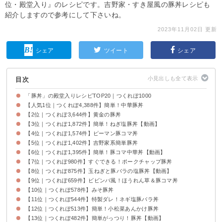
位・殿堂入り』のレシピです。吉野家・すき屋風の豚丼レシピも
紹介しますので参考にして下さいね。
2023年11月02日 更新
シェア
ツイート
シェア
目次
「豚丼」の殿堂入りレシピTOP20｜つくれぽ1000
【人気1位｜つくれぽ4,388件】簡単！中華豚丼
【2位｜つくれぽ3,644件】黄金の豚丼
【3位｜つくれぽ1,872件】簡単！ねぎ塩豚丼【動画】
【4位｜つくれぽ1,574件】ピーマン豚コマ丼
【5位｜つくれぽ1,402件】吉野家系簡単豚丼
【6位｜つくれぽ1,395件】簡単！豚コマ中華丼【動画】
【7位｜つくれぽ980件】すぐできる！ポークチャップ豚丼
【8位｜つくれぽ875件】玉ねぎと豚バラの塩豚丼【動画】
【9位｜つくれぽ659件】ビビンバ風！ほうれん草＆豚コマ丼
【10位｜つくれぽ578件】みそ豚丼
【11位｜つくれぽ544件】特製ダレ！ネギ塩豚バラ丼
【12位｜つくれぽ513件】簡単！小松菜あんかけ豚丼
【13位｜つくれぽ482件】簡単がっつり！豚丼【動画】