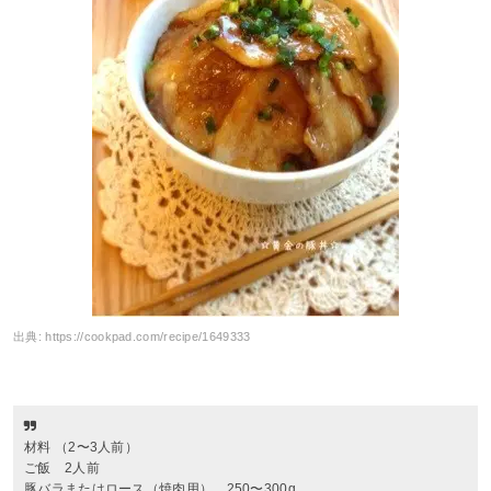
出典:
https://cookpad.com/recipe/1649333
材料 （2〜3人前）
ご飯 2人前
豚バラまたはロース（焼肉用） 250〜300g