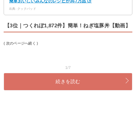
簡単おいしいみんなのレシピが367万品
出典: クックパッド
【3位｜つくれぽ1,872件】簡単！ねぎ塩豚丼【動画】
( 次のページへ続く )
1/7
続きを読む