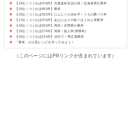
【14位｜つくれぽ478件】北海道有名店の味！北海道帯広豚丼
【15位｜つくれぽ463件】豚丼
【16位｜つくれぽ422件】にんにくが決め手！うちの豚バラ丼
【17位｜つくれぽ376件】あなたはどの味？ほうれん草豚丼
【18位｜つくれぽ302件】再現！吉野家の豚丼
【19位｜つくれぽ274件】簡単！他人丼(卵豚丼)
【20位｜つくれぽ216件】10分で！帯広風豚丼
「豚丼」の人気レシピを作ってみよう！
（このページにはPRリンクが含まれています）