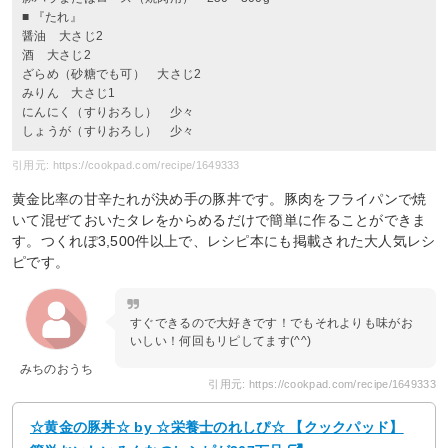
■ 『たれ』
醤油 大さじ2
酒 大さじ2
ざらめ（砂糖でも可） 大さじ2
みりん 大さじ1
にんにく（すりおろし） 少々
しょうが（すりおろし） 少々
引用元: https://cookpad.com/recipe/1649333
黄金比率の甘辛たれが決め手の豚丼です。豚肉をフライパンで焼
いて混ぜておいたタレをからめるだけで簡単に作ることができま
す。つくれぽ3,500件以上で、レシピ本にも掲載された大人気レシ
ピです。
すぐできるので大好きです！でもそれよりも味がお
いしい！何回もリピしてます(^^)
みちのおうち
引用元: https://cookpad.com/recipe/1649333
☆黄金の豚丼☆ by ☆栄養士のれしぴ☆ 【クックパッド】