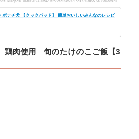
引用元: https://img.cpcdn.com/tsukurepos/10480616/420x420c/b3dfa55e5971ad17303d5f75498a0ac9?u=7747746&p=1399976704
y ポテチ犬 【クックパッド】 簡単おいしいみんなのレシピ
件】鶏肉使用 旬のたけのこご飯【3