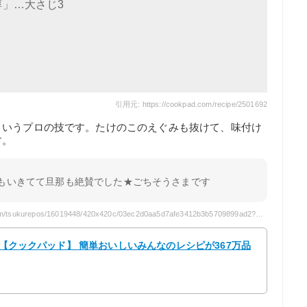
」…大さじ3
引用元: https://cookpad.com/recipe/2501692
というプロの技です。たけのこのえぐみも抜けて、味付け
す。
味もいきてて旦那も絶賛でした★ごちそうさまです
引用元: https://img.cpcdn.com/tsukurepos/16019448/420x420c/03ec2d0aa5d7afe3412b3b5709899ad2?u=9383522&p=1459259273
 【クックパッド】 簡単おいしいみんなのレシピが367万品