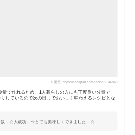
引用元: https://cookpad.com/recipe/2246948
と少量で作れるため、1人暮らしの方にも丁度良い分量で
かりしているので次の日までおいしく味わえるレシピとな
ご飯～☆大成功～☆とても美味しくできました～☆