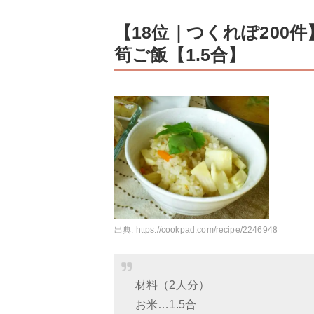
【18位｜つくれぽ200
筍ご飯【1.5合】
出典:
https://cookpad.com/recipe/2246948
材料（2人分）
お米…1.5合