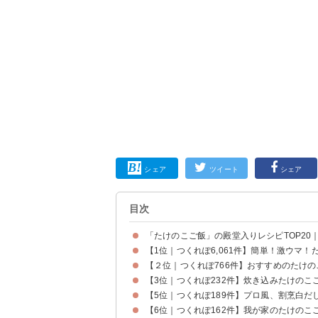
シェア
ツイート
シェア
目次
「たけのこご飯」の殿堂入りレシピTOP20｜
【1位｜つくれぽ6,061件】簡単！激ウマ！
【２位｜つくれぽ766件】おすすめのたけの
【3位｜つくれぽ232件】炊き込みたけのこ
【5位｜つくれぽ189件】プロ風、割烹白だ
【6位｜つくれぽ162件】我が家のたけのこ