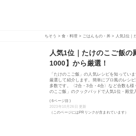
ちそう
>
食・料理
>
ごはんもの・丼
> 人気1位｜
人気1位｜たけのこご飯の殿
1000】から厳選！
「たけのこご飯」の人気レシピを知っていま
厳選して紹介します。簡単にプロ風のレシピ
多数です。〈2合・3合・4合〉など合数も
のこご飯」のクックパッドで人気1位・殿堂
( 6ページ目 )
2023年10月26日 更新
（このページにはPRリンクが含まれています）