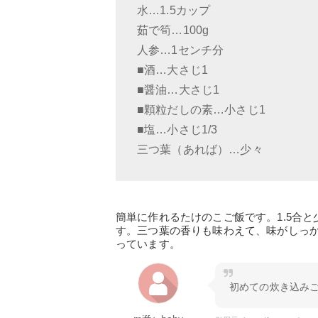
水…1.5カップ
茹で筍…100g
人参…1センチ分
■酒…大さじ1
■醤油…大さじ1
■顆粒だしの素…小さじ1
■塩…小さじ1/3
三つ葉（あれば）…少々
簡単に作れるたけのこご飯です。1.5合
す。三つ葉の香りも味わえて、味がしっ
っています。
初めての炊き込み