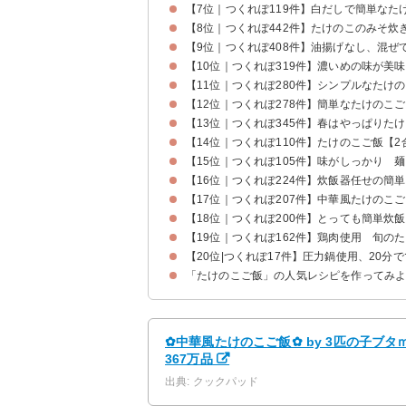
【7位｜つくれぽ119件】白だしで簡単なた
【8位｜つくれぽ442件】たけのこのみそ炊
【9位｜つくれぽ408件】油揚げなし、混ぜ
【10位｜つくれぽ319件】濃いめの味が美
【11位｜つくれぽ280件】シンプルなたけ
【12位｜つくれぽ278件】簡単なたけのこ
【13位｜つくれぽ345件】春はやっぱりた
【14位｜つくれぽ110件】たけのこご飯【2
【15位｜つくれぽ105件】味がしっかり 
【16位｜つくれぽ224件】炊飯器任せの簡
【17位｜つくれぽ207件】中華風たけのこ
【18位｜つくれぽ200件】とっても簡単炊飯
【19位｜つくれぽ162件】鶏肉使用 旬の
【20位|つくれぽ17件】圧力鍋使用、20分
「たけのこご飯」の人気レシピを作ってみ
✿中華風たけのこご飯✿ by 3匹の子ブ
367万品
出典: クックパッド