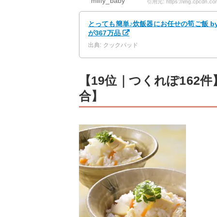
miffy_baby
とっても簡単♪炊飯器にお任せの筍ご飯 b
が367万品
出典: クックパッド
【19位｜つくれぽ162
合】