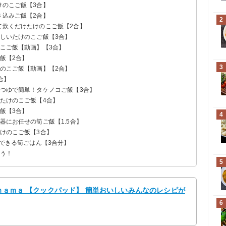
けのこご飯【3合】
き込みご飯【2合】
2
て炊くだけたけのこご飯【2合】
味しいたけのこご飯【3合】
のこご飯【動画】【3合】
ご飯【2合】
3
けのこご飯【動画】【2合】
合】
麺つゆで簡単！タケノコご飯【3合】
単たけのこご飯【4合】
ご飯【3合】
4
器にお任せの筍ご飯【1.5合】
たけのこご飯【3合】
でできる筍ごはん【3合分】
よう！
5
タｍａｍａ 【クックパッド】 簡単おいしいみんなのレシピが
6