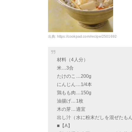
出典:
https://cookpad.com/recipe/2501692
材料（4人分）
米…3合
たけのこ…200g
にんじん…1/4本
鶏もも肉…150g
油揚げ…1枚
木の芽…適宜
出し汁（水に粉末だしを混ぜたもんで
■【A】