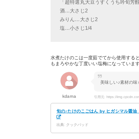
「超特選丸大豆うすくうち吟旬芳醇
酒…大さじ2
みりん…大さじ2
塩…小さじ1/4
水煮たけのこは一度茹でてから使用する
もまろやかな丁度いい塩梅になっていま
美味しい♪素材の
kdama
旬の♪たけのこごはん by ヒガシマル醤油
出典: クックパッド