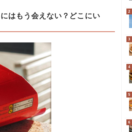
2
ドにはもう会えない？どこにい
3
4
5
6