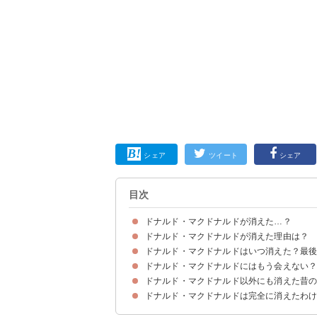
シェア
ツイート
シェア
目次
ドナルド・マクドナルドが消えた…？
ドナルド・マクドナルドが消えた理由は？
ドナルド・マクドナルドはいつ消えた？最後
①見た目が怖い
②広告路線の変更
③アメリカの非営利団体による抗議
ドナルド・マクドナルドにはもう会えない
国内でドナルド・マクドナルドがCMに出演したの
ドナルド・マクドナルド以外にも消えた昔
①イベント
②ドナルド・マクドナルド・ハウス
③一部の店舗
ドナルド・マクドナルドは完全に消えたわ
①ハンバーグラー
②バーディ
③グリマス
④フライガイ
⑤フライキッズ
⑥ビッグマックポリス
⑦メイヤー・マックチーズ
⑧キャプテン・クローク
⑨プロフェッサー