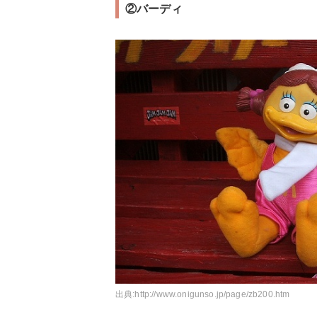
②バーディ
出典:
http://www.onigunso.jp/page/zb200.htm