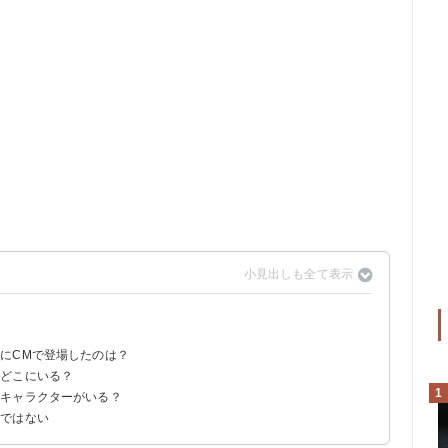
にCMで登場したのは？
？どこにいる？
は2007年が最後
1
のキャラクターがいる？
けではない