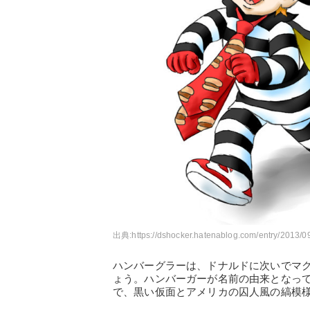
出典:
https://dshocker.hatenablog.com/entry/2013/
ハンバーグラーは、ドナルドに次いでマ
ょう。ハンバーガーが名前の由来となっ
で、黒い仮面とアメリカの囚人風の縞模