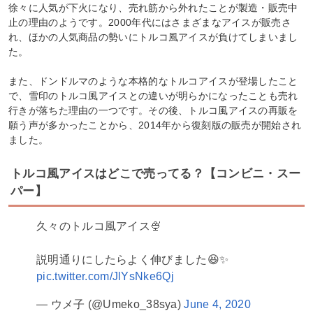
徐々に人気が下火になり、売れ筋から外れたことが製造・販売中
止の理由のようです。2000年代にはさまざまなアイスが販売さ
れ、ほかの人気商品の勢いにトルコ風アイスが負けてしまいまし
た。
また、ドンドルマのような本格的なトルコアイスが登場したこと
で、雪印のトルコ風アイスとの違いが明らかになったことも売れ
行きが落ちた理由の一つです。その後、トルコ風アイスの再販を
願う声が多かったことから、2014年から復刻版の販売が開始され
ました。
トルコ風アイスはどこで売ってる？【コンビニ・スー
パー】
久々のトルコ風アイス🍨
説明通りにしたらよく伸びました😆✨
pic.twitter.com/JlYsNke6Qj
— ウメ子 (@Umeko_38sya)
June 4, 2020