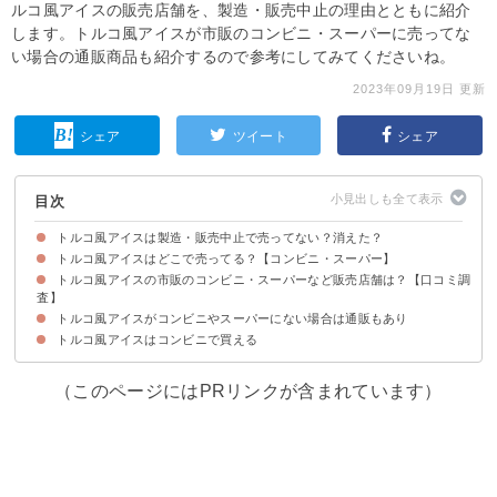
ルコ風アイスの販売店舗を、製造・販売中止の理由とともに紹介
します。トルコ風アイスが市販のコンビニ・スーパーに売ってな
い場合の通販商品も紹介するので参考にしてみてくださいね。
2023年09月19日 更新
シェア
ツイート
シェア
目次
トルコ風アイスは製造・販売中止で売ってない？消えた？
トルコ風アイスはどこで売ってる？【コンビニ・スーパー】
トルコ風アイスは復刻版が再販している
トルコ風アイスが一時期なくなった理由
トルコ風アイスの市販のコンビニ・スーパーなど販売店舗は？【口コミ調
コンビニ・スーパーなどトルコ風アイスを売っている場所・販売店舗
査】
トルコ風アイスがコンビニやスーパーにない場合は通販もあり
①ファミマ
トルコ風アイスはコンビニで買える
①どんどるまん
（このページにはPRリンクが含まれています）