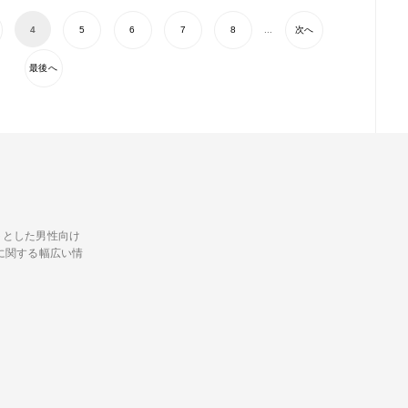
4
5
6
7
8
...
次へ
最後へ
トとした男性向け
に関する幅広い情