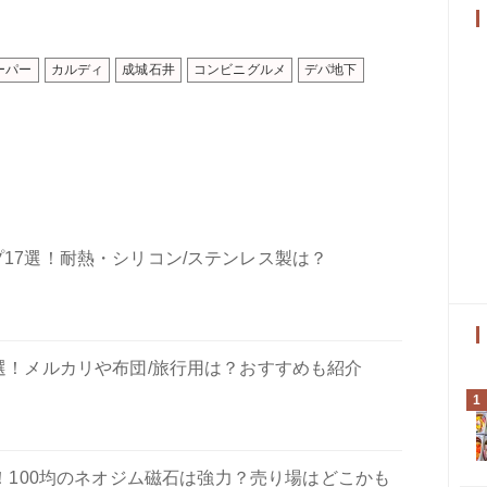
ーパー
カルディ
成城石井
コンビニグルメ
デパ地下
プ17選！耐熱・シリコン/ステンレス製は？
4選！メルカリや布団/旅行用は？おすすめも紹介
1
！100均のネオジム磁石は強力？売り場はどこかも