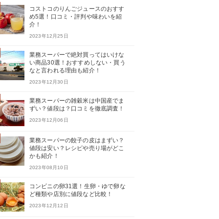
コストコのりんごジュースのおすす
め5選！口コミ・評判や味わいを紹
介！
2023年12月25日
業務スーパーで絶対買ってはいけな
い商品30選！おすすめしない・買う
なと言われる理由も紹介！
2023年12月30日
業務スーパーの雑穀米は中国産でま
ずい？値段は？口コミを徹底調査！
2023年12月06日
業務スーパーの餃子の皮はまずい？
値段は安い？レシピや売り場がどこ
かも紹介！
2023年08月10日
コンビニの卵31選！生卵・ゆで卵な
ど種類や店別に値段など比較！
2023年12月12日