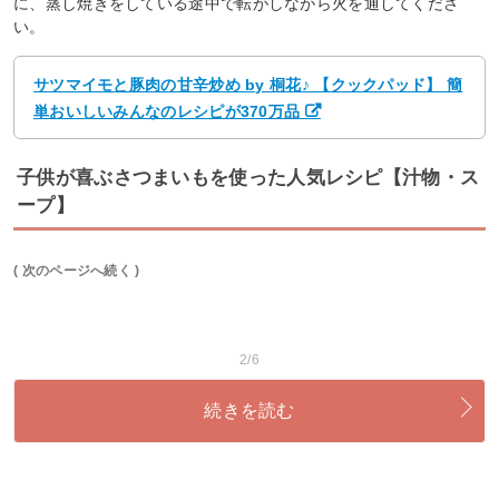
に、蒸し焼きをしている途中で転がしながら火を通してくださ
い。
サツマイモと豚肉の甘辛炒め by 桐花♪ 【クックパッド】 簡
単おいしいみんなのレシピが370万品
子供が喜ぶさつまいもを使った人気レシピ【汁物・ス
ープ】
( 次のページへ続く )
2/6
続きを読む