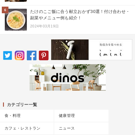
6
たけのこご飯に合う献立おかず30選！付け合わせ・
副菜やメニュー例も紹介！
2024年03月19日
カテゴリー一覧
食・料理
健康管理
カフェ・レストラン
ニュース