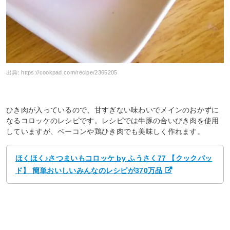
出典:
https://cookpad.com/recipe/2365205
ひき肉が入っているので、甘すぎない味わいでメインのおかずに
なるコロッケのレシピです。レシピでは牛豚の合いびき肉を使用
していますが、ベーコンや鶏ひき肉でも美味しく作れます。
ほくほく♪さつまいもコロッケ by ふうさく77 【クックパッ
ド】 簡単おいしいみんなのレシピが370万品