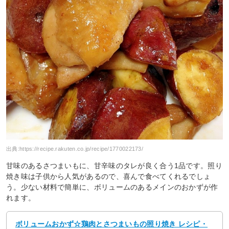
出典:
https://recipe.rakuten.co.jp/recipe/1770022173/
甘味のあるさつまいもに、甘辛味のタレが良く合う1品です。照り
焼き味は子供から人気があるので、喜んで食べてくれるでしょ
う。少ない材料で簡単に、ボリュームのあるメインのおかずが作
れます。
ボリュームおかず☆鶏肉とさつまいもの照り焼き レシピ・