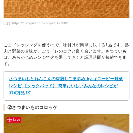
出典:
https://cookpad.com/recipe/6477082
ごまドレッシングを使うので、味付けが簡単に決まる1品です。豚
肉と野菜の甘味が、ごまドレのコクと良く合います。さつまいも
は、あらかじめレンジで火を通しておくと調理時間が短縮できま
す。
さつまいもとれんこんの深煎りごま炒め by キユーピー野菜
レシピ 【クックパッド】 簡単おいしいみんなのレシピが
370万品
②さつまいものコロッケ
Save