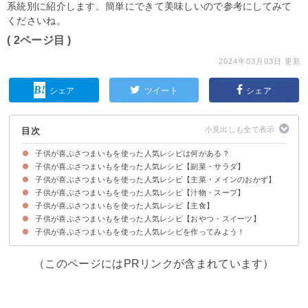
系統別に紹介します。簡単にできて美味しいので参考にしてみて
くださいね。
( 2ページ目 )
2024年03月03日 更新
シェア
ツイート
シェア
目次
子供が喜ぶさつまいもを使った人気レシピは何がある？
子供が喜ぶさつまいもを使った人気レシピ【副菜・サラダ】
子供が喜ぶさつまいもを使った人気レシピ【主菜・メインのおかず】
①さつまいもとクリームチーズのサラダ
②豚肉とさつまいものきんぴら
③さつまいもの甘煮
④かぼちゃとさつまいものマヨサラダ
子供が喜ぶさつまいもを使った人気レシピ【汁物・スープ】
①さつまいもとれんこんのごまドレ炒め
②さつまいものコロッケ
③さつまいもと鶏肉の照り焼き
④さつまいもと豚こまの甘辛炒め
子供が喜ぶさつまいもを使った人気レシピ【主食】
①簡単に作れるさつまいものポタージュ
②具沢山な豆乳スープ
③さつまいもの味噌汁
④さつまいものコンソメスープ
⑤シーチキンとさつまいもの味噌汁
子供が喜ぶさつまいもを使った人気レシピ【おやつ・スイーツ】
①さつまいもご飯
②さつまいものクリームパスタ
③さつまいもの洋風炊き込みご飯
④さつまいものクリームドリア
子供が喜ぶさつまいもを使った人気レシピを作ってみよう！
①保育園のさつまいもドーナツ
②スイートポテト
③さつまいもクッキー
④さつまいものプリンケーキ
⑤HMで簡単蒸しパン
（このページにはPRリンクが含まれています）