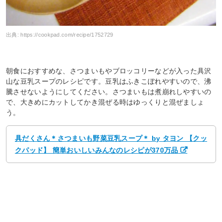
出典:
https://cookpad.com/recipe/1752729
朝食におすすめな、さつまいもやブロッコリーなどが入った具沢
山な豆乳スープのレシピです。豆乳はふきこぼれやすいので、沸
騰させないようにしてください。さつまいもは煮崩れしやすいの
で、大きめにカットしてかき混ぜる時はゆっくりと混ぜましょ
う。
具だくさん＊さつまいも野菜豆乳スープ＊ by タヨン 【クッ
クパッド】 簡単おいしいみんなのレシピが370万品