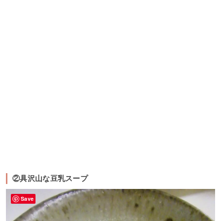
②具沢山な豆乳スープ
Save