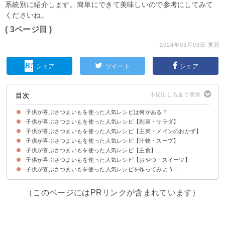
系統別に紹介します。簡単にできて美味しいので参考にしてみて
くださいね。
( 3ページ目 )
2024年03月03日 更新
シェア
ツイート
シェア
目次
子供が喜ぶさつまいもを使った人気レシピは何がある？
子供が喜ぶさつまいもを使った人気レシピ【副菜・サラダ】
子供が喜ぶさつまいもを使った人気レシピ【主菜・メインのおかず】
①さつまいもとクリームチーズのサラダ
②豚肉とさつまいものきんぴら
③さつまいもの甘煮
④かぼちゃとさつまいものマヨサラダ
子供が喜ぶさつまいもを使った人気レシピ【汁物・スープ】
①さつまいもとれんこんのごまドレ炒め
②さつまいものコロッケ
③さつまいもと鶏肉の照り焼き
④さつまいもと豚こまの甘辛炒め
子供が喜ぶさつまいもを使った人気レシピ【主食】
①簡単に作れるさつまいものポタージュ
②具沢山な豆乳スープ
③さつまいもの味噌汁
④さつまいものコンソメスープ
⑤シーチキンとさつまいもの味噌汁
子供が喜ぶさつまいもを使った人気レシピ【おやつ・スイーツ】
①さつまいもご飯
②さつまいものクリームパスタ
③さつまいもの洋風炊き込みご飯
④さつまいものクリームドリア
子供が喜ぶさつまいもを使った人気レシピを作ってみよう！
①保育園のさつまいもドーナツ
②スイートポテト
③さつまいもクッキー
④さつまいものプリンケーキ
⑤HMで簡単蒸しパン
（このページにはPRリンクが含まれています）