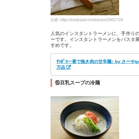
出典:
https://cookpad.com/recipe/3952729
人気のインスタントラーメンに、手作り
ーです。インスタントラーメンをパスタ
すめです。
ｻｯﾎﾟﾛ一番で挽き肉の甘辛麺♪ by さー
万品
⑮豆乳スープの冷麺