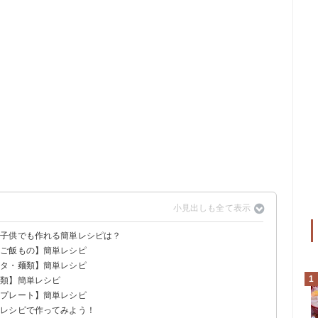
？子供でも作れる簡単レシピは？
・ご飯もの】簡単レシピ
スタ・麺類】簡単レシピ
飯
レー
ン
1
ン類】簡単レシピ
ぶっかけうどん
ンプレート】簡単レシピ
単レシピで作ってみよう！