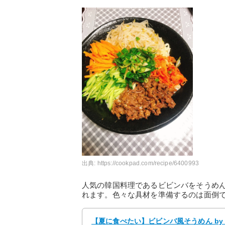
出典:
https://cookpad.com/recipe/6400993
人気の韓国料理であるビビンバをそうめ
れます。色々な具材を準備するのは面倒
【夏に食べたい】ビビンバ風そうめん by