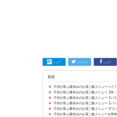
シェア
ツイート
シェア
目次
子供が喜ぶ夏休みのお昼ご飯メニューって
子供が喜ぶ夏休みのお昼ご飯メニュー【丼
子供が喜ぶ夏休みのお昼ご飯メニュー【パ
①肉巻きおにぎり
②ロコモコ風煮込みハンバーグ丼
③ワーキングマザーにおすすめの簡単炊き込みご
④だし巻き卵のおにぎらず
⑤昼食の定番のオムライス
⑥なす入り照り焼きどんぶり
⑦ベーコンレタスチャーハン
⑧マグロのガーリックライス
⑨鯖缶の混ぜごはん
⑩弁当にもおすすめのそぼろどんぶり
⑪作り置きもできるいなり寿司
⑫子供と作るランチにぴったりのレンジで作るカ
⑬子供と作るランチにぴったりのドリア風ラーメ
⑭軽いもので済ませたい時の卵丼
⑮天津飯
⑯ローストビーフ丼
⑰トマトソースリゾット
⑱牛肉入り麦とろご飯
⑲ハヤシライス
⑳バクダンおにぎり
㉑フルーツちらし寿司
㉒中学生男子も満足できるガーリックライス
㉓簡単ドライカレー
子供が喜ぶ夏休みのお昼ご飯メニュー【パ
①小学生と一緒に作れる明太子パスタ
②冷製トマトうどん
③ごまドレッシングのサラダパスタ
④軽いもので済ませたい時におすすめのさっぱり
⑤簡単ツナパスタ
⑥冷やしきつねうどん
⑦レモンパスタ
⑧そうめんチャンプル
⑨簡単焼うどん
⑩鮭入りペーパー焼きそば
⑪冷しゃぶ冷や麦
⑫夏野菜を使った肉味噌うどん
⑬ビビンバ風そうめん
⑭甘辛そぼろ麺
⑮豆乳スープの冷麺
⑯サラダチキンの冷やし中華
⑰豆乳のカルボナーラ
⑱夏野菜を使ったそうめん
⑲夏野菜のバター醤油パスタ
⑳冷やし塩ラーメン
㉑あんかけそうめん
子供が喜ぶ夏休みのお昼ご飯メニュー【ワ
①コロッケサンド
②やきそばパン
④ボリュームのあるハンバーガー
⑤ホットドッグ
⑥卵入りカツサンド
子供が喜ぶ夏休みのお昼ご飯メニューを簡
①チキンピラフのワンプレートランチ
②タコライスのランチプレート
③ガパオライス
④ポークチャップのランチプレート
⑤うなぎを使ったランチプレート
⑥レモンスパイスカレーのプレートランチ