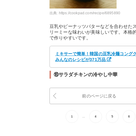
出典:
https://cookpad.com/recipe/6895890
豆乳やピーナッツバターなどを合わせた
リーミーな味わいが美味しいです。本格
で作りやすいです。
ミキサーで簡単！韓国の豆乳冷麺コングクス
みんなのレシピが371万品
⑯サラダチキンの冷やし中華
前のページに戻る
1
...
4
5
6