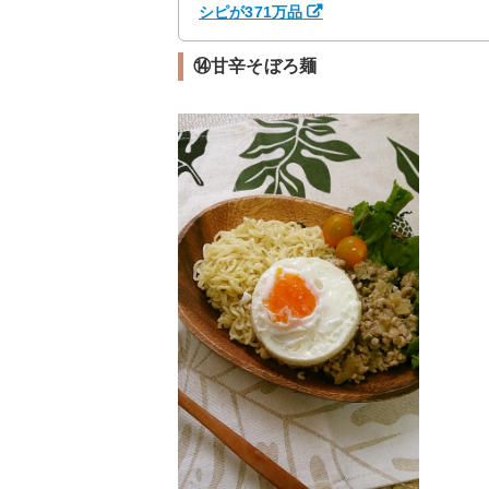
シピが371万品
⑭甘辛そぼろ麺