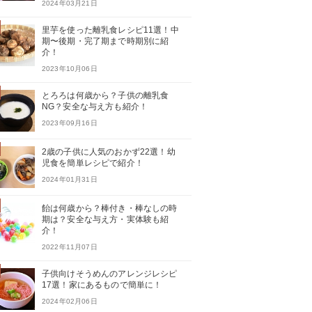
2024年03月21日
里芋を使った離乳食レシピ11選！中
期〜後期・完了期まで時期別に紹
介！
2023年10月06日
とろろは何歳から？子供の離乳食
NG？安全な与え方も紹介！
2023年09月16日
2歳の子供に人気のおかず22選！幼
児食を簡単レシピで紹介！
2024年01月31日
飴は何歳から？棒付き・棒なしの時
期は？安全な与え方・実体験も紹
介！
2022年11月07日
子供向けそうめんのアレンジレシピ
17選！家にあるもので簡単に！
2024年02月06日