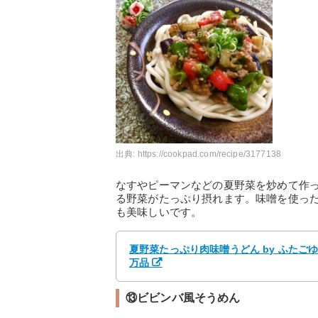
出典:
https://cookpad.com/recipe/3177138
なすやピーマンなどの夏野菜を炒めて作
る野菜がたっぷり摂れます。味噌を使っ
も美味しいです。
夏野菜たっぷり肉味噌うどん by ふたご
万品
⑬ビビンバ風そうめん