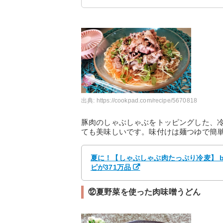
出典:
https://cookpad.com/recipe/5670818
豚肉のしゃぶしゃぶをトッピングした、
ても美味しいです。味付けは麺つゆで簡
夏に！【しゃぶしゃぶ肉たっぷり冷麦】 b
ピが371万品
⑫夏野菜を使った肉味噌うどん