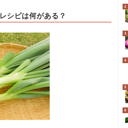
2
レシピは何がある？
3
4
5
6