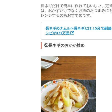
長ネギだけで簡単に作れておいしい、定
は、おかずだけでなくお酒のおつまみに
レンジするのもおすすめです。
長ネギのナムル〜長ネギだけ！5分で副菜〜 
シピが371万品
②長ネギのおかか炒め