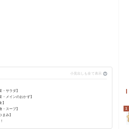
？
菜・サラダ】
主菜・メインのおかず】
食】
1
物・スープ】
つまみ】
う！