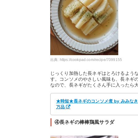
出典:
https://cookpad.com/recipe/7099155
じっくり加熱した長ネギはとろけるよう
す。コンソメのやさしい風味も、長ネギ
なので、長ネギがたくさん手に入ったら
★時短★長ネギのコンソメ煮 by みみな
万品
④長ネギの棒棒鶏風サラダ