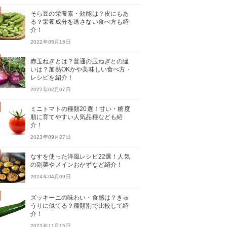
そら豆の栄養素・効能は？皮にもあ
る？栄養成分を逃さない食べ方も紹
介！
2022年05月16日
赤玉ねぎとは？普通の玉ねぎとの違
いは？加熱OKかや美味しい食べ方・
レシピを紹介！
2022年02月07日
ミニトマトの種類20選！甘い・糖度
順に育てやすい人気品種なども紹
介！
2023年09月27日
なすを使った洋風レシピ22選！人気
の副菜やメインおかずなど紹介！
2024年04月09日
ズッキーニの味わい・食感は？きゅ
うりに似てる？種類別で比較して紹
介！
2023年11月15日