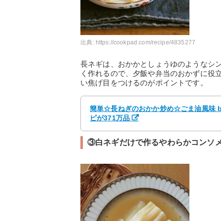
出典:
https://cookpad.com/recipe/4835277
長ネギは、おかかとしょうゆのようなシ
く作れるので、夕飯や弁当のおかずに役
い焦げ目をつけるのがポイントです。
簡単☆長ねぎのおかか炒め☆ごま油風味 by
ピが371万品
③白ネギだけで作るやわらかコンソ