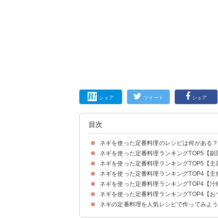
シェア
ツイート
シェア
目次
ネギを使った定番料理のレシピは何がある
ネギを使った定番料理ランキングTOP5【副
ネギを使った定番料理ランキングTOP5【
①人気1位の長ネギナムル
②長ネギのおかか炒め
③白ネギだけで作るやわらかコンソメ煮
④長ネギの棒棒鶏風サラダ
⑤ネギ入り卵焼き
ネギを使った定番料理ランキングTOP4【主
①肉によく合う甘酢ネギごまだれ
②鶏肉と豆腐のふんわり卵とじ
③厚揚げと豚肉のネギ塩レモン炒め
④油淋鶏
⑤豚巻き長ネギ
ネギを使った定番料理ランキングTOP4【汁
①ネギ塩豚丼
②長ネギのシンプルパスタ
③あっさりネギうどん
④長ネギとマヨネーズのトースト
ネギを使った定番料理ランキングTOP4【お
①体が温まる長ねぎの味噌汁
②焦がし長ネギのコンソメスープ
③おかずになる白ネギのスープ
④長ネギと餃子のスープ
ネギの定番料理を人気レシピで作ってみよ
①長ネギのおつまみマリネ
②お家でねぎま焼き鳥
③甘辛だれの焼きネギ
④ネギを味わうネギ焼き