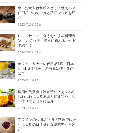
余った焼酎は料理酒として使える？
代用品での使い方と活用レシピを紹
介！
2023年10月29日
レモンサワーに合うおつまみ料理ラ
ンキング27選！簡単に作れるレシピ
で紹介！
2024年03月07日
ホワイトリカーの代用品7選！日本
酒はNG？梅干しの消毒に使えるの
は？
2023年11月27日
梅酒の失敗例｜味が苦い・えぐみや
しわしわになる原因と防止策を正し
い作り方とともに紹介！
2023年10月29日
赤ワインの代用品13選！料理で代わ
りになるのは？身近な調味料から紹
介！