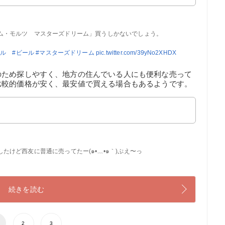
ム・モルツ マスターズドリーム」買うしかないでしょう。
モル
#ビール
#マスターズドリーム
pic.twitter.com/39yNo2XHDX
のため探しやすく、地方の住んでいる人にも便利な売って
比較的価格が安く、最安値で買える場合もあるようです。
けど西友に普通に売ってたー(๑•﹏•๑｀)ぷえ〜っ
続きを読む
2
3