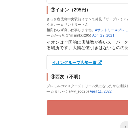
③イオン（295円）
さっき鹿児島中央駅前イオンで発見「ザ・プレミア
うまい〜♫ サントリーさん
相変わらず良い仕事しますね。
#サントリー
#プレ
— たかっち (@msnrtkkr295)
April 29, 2021
イオンは全国的に店舗数が多いスーパー
る場所です。大幅な値引きはないものの
イオングループ店舗一覧
④西友（不明）
プレモルのマスターズドリーム気になったから通販した
— たましゃく (@y_soq2b)
April 11, 2022
1