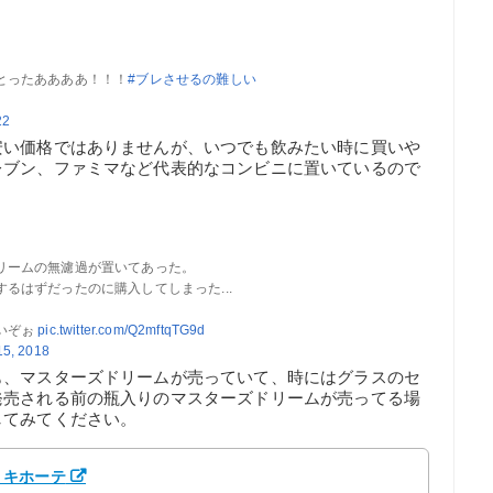
とったああああ！！！
#ブレさせるの難しい
22
安い価格ではありませんが、いつでも飲みたい時に買いや
レブン、ファミマなど代表的なコンビニに置いているので
リームの無濾過が置いてあった。
るはずだったのに購入してしまった...
いぞぉ
pic.twitter.com/Q2mftqTG9d
15, 2018
も、マスターズドリームが売っていて、時にはグラスのセ
発売される前の瓶入りのマスターズドリームが売ってる場
してみてください。
・キホーテ