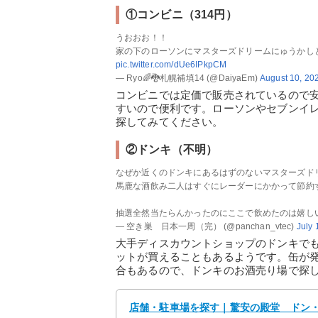
①コンビニ（314円）
うおおお！！
家の下のローソンにマスターズドリームにゅうかし
pic.twitter.com/dUe6IPkpCM
— Ryo🌈🐉札幌補填14 (@DaiyaEm)
August 10, 20
コンビニでは定価で販売されているので
すいので便利です。ローソンやセブンイ
探してみてください。
②ドンキ（不明）
なぜか近くのドンキにあるはずのないマスターズド
馬鹿な酒飲み二人はすぐにレーダーにかかって節約す
抽選全然当たらんかったのにここで飲めたのは嬉し
— 空き巣 日本一周（完） (@panchan_vtec)
July 
大手ディスカウントショップのドンキで
ットが買えることもあるようです。缶が
合もあるので、ドンキのお酒売り場で探
店舗・駐車場を探す｜驚安の殿堂 ドン