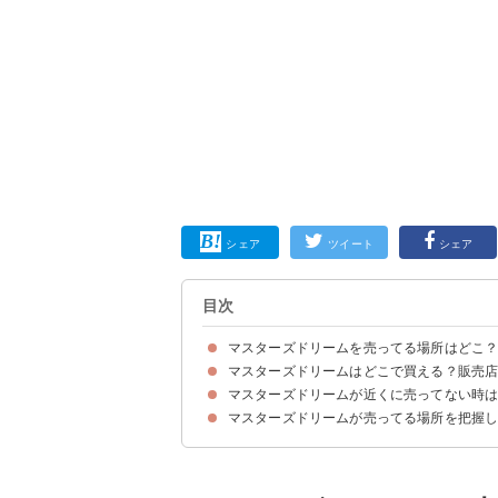
シェア
ツイート
シェア
目次
マスターズドリームを売ってる場所はどこ
マスターズドリームはどこで買える？販売
マスターズドリームの売ってる場所・販売店の一
マスターズドリームが近くに売ってない時
①コンビニ（314円）
②ドンキ（不明）
③イオン（295円）
④西友（不明）
⑤やまや（不明）
⑥ドラッグストア（286円）
⑦ビックカメラ（約320円）
⑧ダイエー（不明）
マスターズドリームが売ってる場所を把握
①楽天市場│ザ・プレミアム・モルツ マスターズ
②Amazon｜ザ・プレミアム・モルツビール ギフト
③ヨドバシカメラ│ザ・プレミアム・モルツ マスタ