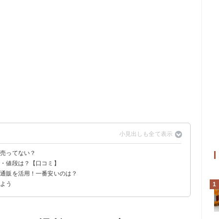
？売ってない？
店・値段は？【口コミ】
覧
は通販を活用！一番安いのは？
しよう
1
ドリーム （260円）
BOX（2911円）
ーズドリーム24本（6850円）