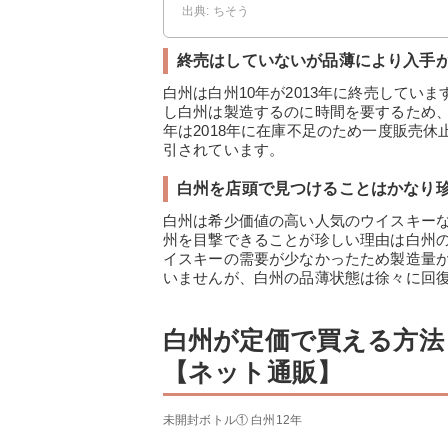
出典: ちそう
終売はしていないが品薄により入手
白州は白州10年が2013年に終売して
し白州は製造するのに時間を要するため、
年は2018年に在庫不足のため一度販売休
引されています。
白州を店頭で見つけることはかなり
白州は希少価値の高い人気のウイスキー
州を目撃できることが珍しい理由は白州
イスキーの需要が少なかったため製造量
いませんが、白州の品薄状態は徐々に回
白州が定価で買える方法
【ネット通販】
未開封ボトル① 白州12年