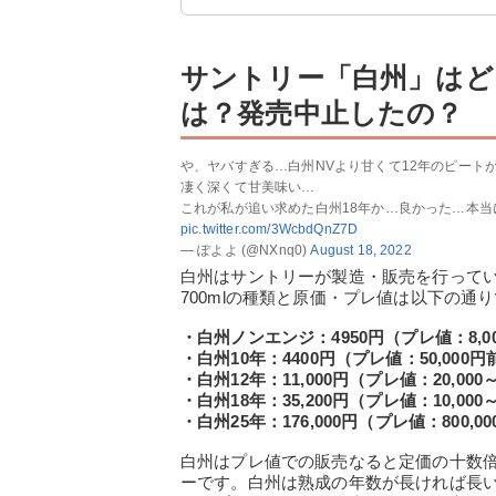
サントリー「白州」はど
は？発売中止したの？
や、ヤバすぎる…白州NVより甘くて12年のピート
凄く深くて甘美味い…
これが私が追い求めた白州18年か…良かった…本当
pic.twitter.com/3WcbdQnZ7D
— ぽよよ (@NXnq0)
August 18, 2022
白州はサントリーが製造・販売を行って
700mlの種類と原価・プレ値は以下の通
・白州ノンエンジ：4950円（プレ値：8,0
・白州10年：4400円（プレ値：50,000
・白州12年：11,000円（プレ値：20,000～
・白州18年：35,200円（プレ値：10,000～
・白州25年：176,000円（プレ値：800,000
白州はプレ値での販売なると定価の十数
ーです。白州は熟成の年数が長ければ長