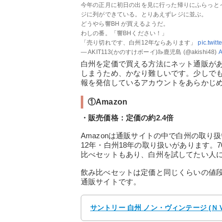
今年の正月に初日の出を見に行った帰りにふらっと
ジに列ができている。とりあえずレジに並ぶ。
どうやら響BH が買えるようだ。
わしの番。「響BHください！」
「売り切れです、白州12年ならあります」
pic.twit
— AKIT113(かのすけボーイ)🦢鹿児島 (@akishi48)
A
白州を定価で買える方法にネット通販が
しまうため、かなり難しいです。少しでも通
報を発信しているアカウントをあらかじ
①Amazon
・販売価格：定価の約2.4倍
Amazonは通販サイトの中で白州の取
12年・白州18年の取り扱いがあります。70
比べセットもあり、白州を試してたい人
飲み比べセットは定価と同じくらいの値
通販サイトです。
サントリー 白州 ノン・ヴィンテージ (ＮＶ) 箱