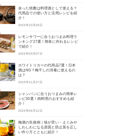
余った焼酎は料理酒として使える？
代用品での使い方と活用レシピを紹
介！
2023年10月29日
レモンサワーに合うおつまみ料理ラ
ンキング27選！簡単に作れるレシピ
で紹介！
2024年03月07日
ホワイトリカーの代用品7選！日本
酒はNG？梅干しの消毒に使えるの
は？
2023年11月27日
シャンパンに合うおつまみの簡単レ
シピ30選！肉料理のおすすめも紹
介！
2024年04月12日
梅酒の失敗例｜味が苦い・えぐみや
しわしわになる原因と防止策を正し
い作り方とともに紹介！