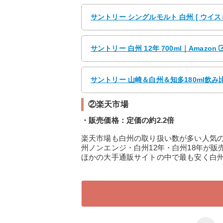
サントリー シングルモルト 白州 [ ウイスキー 
サントリー 白州 12年 700ml｜Amazon
サントリー 山崎＆白州＆知多180ml飲み比
②楽天市場
・販売価格：定価の約2.2倍
楽天市場も白州の取り扱い数が多い人気
州ノンエンジ・白州12年・白州18年が
ほかの大手通販サイトの中で最も安く白