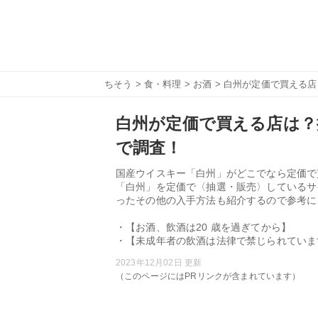
ちそう
>
食・料理
>
お酒
> 白州が定価で買える
白州が定価で買える店は？
で調査！
国産ウイスキー「白州」がどこでなら定価で
「白州」を定価で〈抽選・販売〉しているサ
ったその他の入手方法も紹介するので参考に
・【お酒、飲酒は20 歳を過ぎてから】
・【未成年者の飲酒は法律で禁じられていま
2023年12月02日 更新
（このページにはPRリンクが含まれています）