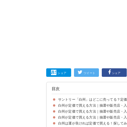
シェア
ツイート
シェア
目次
サントリー「白州」はどこに売ってる？定
白州が定価で買える方法｜抽選や販売店・
終売はしていないが品薄により入手が非常に困難
白州を店頭で見つけることはかなり珍しい
白州が定価で買える方法｜抽選や販売店・
①Amazon
②楽天市場
③Yahoo！ショッピング
④au PAYマーケット
⑤XPRICE
⑥酒類ドットコム
⑦さとふる
白州が定価で買える方法｜抽選や販売店・
①コンビニ（180ml 1254円）
②ドンキホーテ（4950円～）
③やまやなど酒店
④イオン（4950円）
⑤ビックカメラ（4950円～）
白州は運が良ければ定価で買える！探して
①伊勢丹新宿店
②JR京都伊勢丹
③ビックカメラ