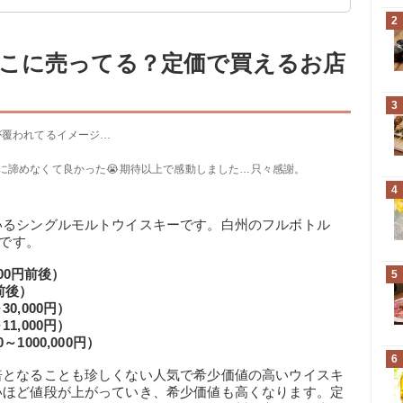
2
こに売ってる？定価で買えるお店
3
が覆われてるイメージ…
に諦めなくて良かった😭期待以上で感動しました…只々感謝。
4
いるシングルモルトウイスキーです。白州のフルボトル
りです。
00円前後）
5
円前後）
30,000円）
11,000円）
～1000,000円）
6
倍となることも珍しくない人気で希少価値の高いウイスキ
いほど値段が上がっていき、希少価値も高くなります。定