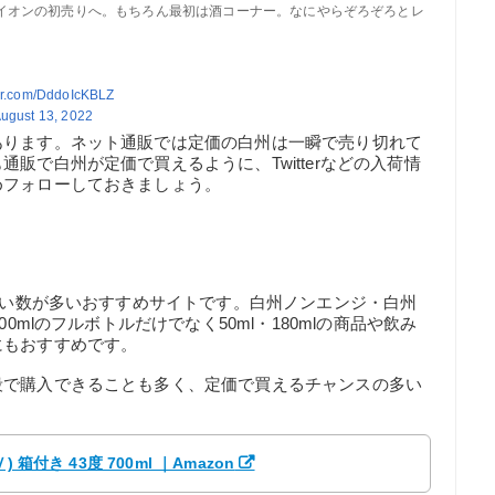
イオンの初売りへ。もちろん最初は酒コーナー。なにやらぞろぞろとレ
ter.com/DddoIcKBLZ
ugust 13, 2022
あります。ネット通販では定価の白州は一瞬で売り切れて
販で白州が定価で買えるように、Twitterなどの入荷情
めフォローしておきましょう。
り扱い数が多いおすすめサイトです。白州ノンエンジ・白州
0mlのフルボトルだけでなく50ml・180mlの商品や飲み
にもおすすめです。
段で購入できることも多く、定価で買えるチャンスの多い
付き 43度 700ml ｜Amazon