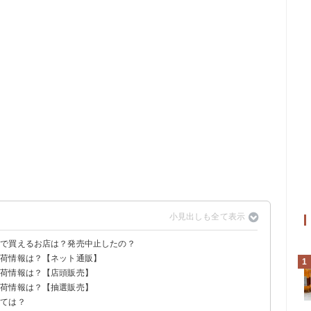
価で買えるお店は？発売中止したの？
入荷情報は？【ネット通販】
である
1
入荷情報は？【店頭販売】
入荷情報は？【抽選販売】
みては？