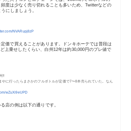
度は少なく売り切れることも多いため、Twitterなどの
ようにしましょう。
itter.com/NVARupj8zP
を定価で買えることがあります。ドンキホーテでは普段は
円ほど上乗せしたくらい、白州12年は約30,000円のプレ値で
‼️
まやに行ったらまさかのフルボトルが定価で7〜8本売られていた。なん
r.com/wZuXi9eUPD
いる店の例は以下の通りです。