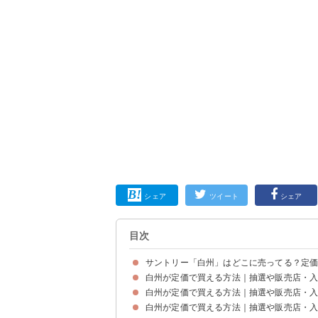
シェア
ツイート
シェア
目次
サントリー「白州」はどこに売ってる？定
白州が定価で買える方法｜抽選や販売店・
終売はしていないが品薄により入手が非常に困難
白州を店頭で見つけることはかなり珍しい
白州が定価で買える方法｜抽選や販売店・
①Amazon
②楽天市場
③Yahoo！ショッピング
④au PAYマーケット
⑤XPRICE
⑥酒類ドットコム
⑦さとふる
白州が定価で買える方法｜抽選や販売店・
①コンビニ（180ml 1254円）
②ドンキホーテ（4950円～）
③やまやなど酒店
④イオン（4950円）
⑤ビックカメラ（4950円～）