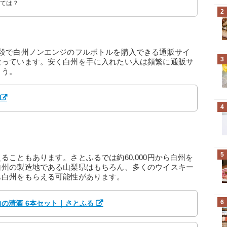
みては？
2
値段で白州ノンエンジのフルボトルを購入できる通販サイ
3
なっています。安く白州を手に入れたい人は頻繁に通販サ
ょう。
4
5
こともあります。さとふるでは約60,000円から白州を
白州の製造地である山梨県はもちろん、多くのウイスキー
も白州をもらえる可能性があります。
6
の清酒 6本セット｜さとふる