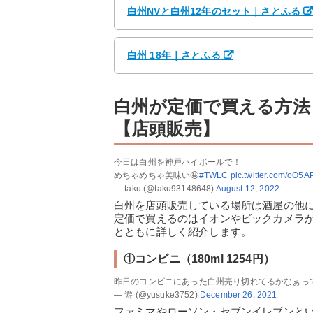
白州NVと白州12年のセット｜さとふる
白州 18年｜さとふる
白州が定価で買える方法
【店頭販売】
今日は白州を神戸ハイボールで！
めちゃめちゃ美味い🤤
#TWLC
pic.twitter.com/oO5A
— taku (@taku93148648)
August 12, 2022
白州を店頭販売している場所は酒屋の他
定価で買えるのはイオンやビックカメラ
とともに詳しく紹介します。
①コンビニ（180ml 1254円）
昨日のコンビニにあった白州売り切れてるかなぁっ
— 遊 (@yusuke3752)
December 26, 2021
ファミマやローソン・セブンイレブンとい