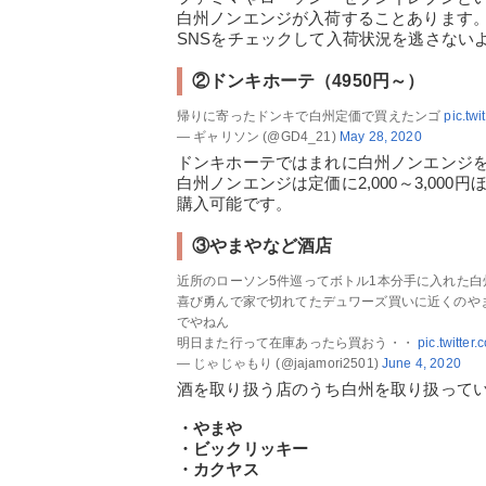
白州ノンエンジが入荷することあります。頻
SNSをチェックして入荷状況を逃さない
②ドンキホーテ（4950円～）
帰りに寄ったドンキで白州定価で買えたンゴ
pic.tw
— ギャリソン (@GD4_21)
May 28, 2020
ドンキホーテではまれに白州ノンエンジ
白州ノンエンジは定価に2,000～3,000
購入可能です。
③やまやなど酒店
近所のローソン5件巡ってボトル1本分手に入れた白州
喜び勇んで家で切れてたデュワーズ買いに近くのや
でやねん
明日また行って在庫あったら買おう・・
pic.twitte
— じゃじゃもり (@jajamori2501)
June 4, 2020
酒を取り扱う店のうち白州を取り扱って
・やまや
・ビックリッキー
・カクヤス