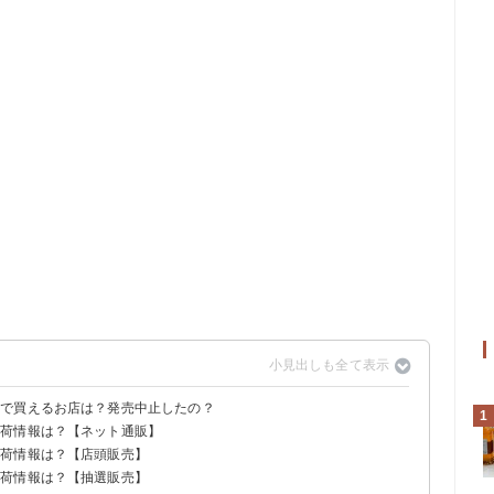
価で買えるお店は？発売中止したの？
1
入荷情報は？【ネット通販】
である
入荷情報は？【店頭販売】
入荷情報は？【抽選販売】