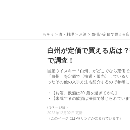
ちそう
>
食・料理
>
お酒
> 白州が定価で買える
白州が定価で買える店は？
で調査！
国産ウイスキー「白州」がどこでなら定価で
「白州」を定価で〈抽選・販売〉しているサ
ったその他の入手方法も紹介するので参考に
・【お酒、飲酒は20 歳を過ぎてから】
・【未成年者の飲酒は法律で禁じられていま
( 3ページ目 )
2023年12月02日 更新
（このページにはPRリンクが含まれています）