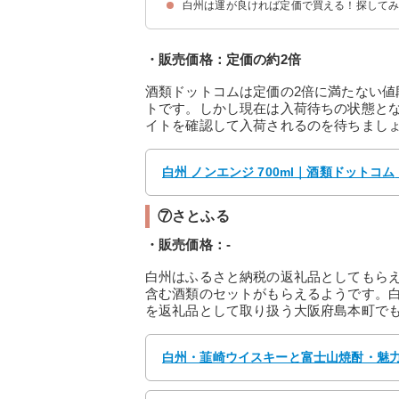
白州は運が良ければ定価で買える！探して
①伊勢丹新宿店
②JR京都伊勢丹
③ビックカメラ
・販売価格：定価の約2倍
酒類ドットコムは定価の2倍に満たない
トです。しかし現在は入荷待ちの状態と
イトを確認して入荷されるのを待ちまし
白州 ノンエンジ 700ml｜酒類ドットコム
⑦さとふる
・販売価格：‐
白州はふるさと納税の返礼品としてもらえる
含む酒類のセットがもらえるようです。
を返礼品として取り扱う大阪府島本町で
白州・韮崎ウイスキーと富士山焼酎・魅力