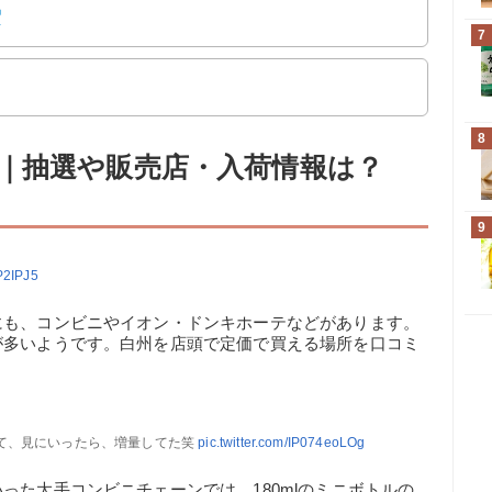
7
8
｜抽選や販売店・入荷情報は？
9
P2IPJ5
にも、コンビニやイオン・ドンキホーテなどがあります。
が多いようです。白州を店頭で定価で買える場所を口コミ
て、見にいったら、増量してた笑
pic.twitter.com/IP074eoLOg
った大手コンビニチェーンでは、180mlのミニボトルの