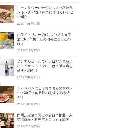
レモンサワーに合うおつまみ料理ラ
ンキング27選！簡単に作れるレシピ
で紹介！
2024年03月07日
ホワイトリカーの代用品7選！日本
酒はNG？梅干しの消毒に使えるの
は？
2023年11月27日
ノンアルコールワインはどこで買え
る？イオン・コンビニは？販売店を
値段と紹介！
2023年09月11日
シャンパンに合うおつまみの簡単レ
シピ30選！肉料理のおすすめも紹
介！
2024年04月12日
白州が定価で買える店は？抽選・入
荷情報など販売店を口コミで調査！
2023年12月02日