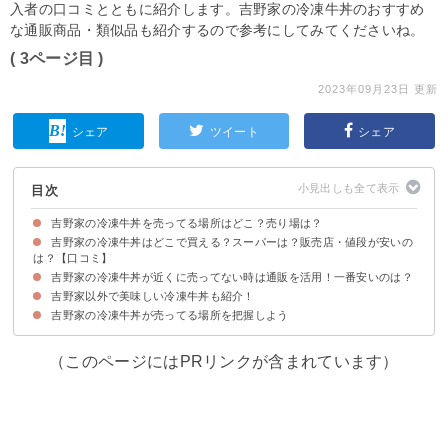
入者の口コミとともに紹介します。吉野家の冷凍牛丼のおすすめ
な通販商品・類似品も紹介するので参考にしてみてくださいね。
( 3ページ目 )
2023年09月23日 更新
シェア
ツイート
シェア
目次
吉野家の冷凍牛丼を売ってる場所はどこ？売り場は？
吉野家の冷凍牛丼はどこで買える？スーパーは？販売店・値段が安いの
吉野家の冷凍牛丼の売ってる場所・販売店の一覧
吉野家の冷凍牛丼の売り場
は？【口コミ】
吉野家の冷凍牛丼が近くに売ってない時は通販を活用！一番安いのは？
①コストコ（‐円）
②業務スーパー（‐円）
③ドンキホーテ（‐円）
④イオン（498円）
⑤西友（‐円）
⑥ヨーカドー（‐円）
⑦生協（‐円）
吉野家以外で美味しい冷凍牛丼も紹介！
①楽天｜冷凍牛丼の具（486円）
②公式通販サイト｜牛丼の具 10袋（4142円）
③Amazon｜吉野家 牛丼の具 並盛り 120g×5食（596円）
吉野家の冷凍牛丼が売ってる場所を把握しよう
①すき家 牛丼の具（275円）｜すき家
②新牛めしの具（460円）｜松屋
（このページにはPRリンクが含まれています）