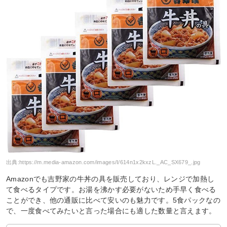
出典:
https://m.media-amazon.com/images/I/614n1x2kxzL._AC_SX679_.jpg
Amazonでも吉野家の牛丼の具を販売しており、レンジで加熱し
て食べるタイプです。お湯を沸かす必要がないため手早く食べる
ことができ、他の通販に比べて安いのも魅力です。5食パックなの
で、一度食べてみたいと言った場合にも適した数量と言えます。