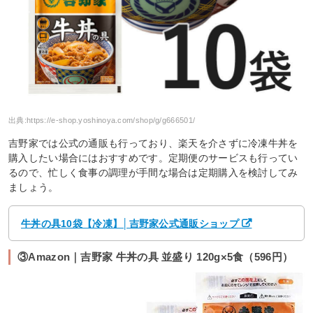
出典:
https://e-shop.yoshinoya.com/shop/g/g666501/
吉野家では公式の通販も行っており、楽天を介さずに冷凍牛丼を
購入したい場合にはおすすめです。定期便のサービスも行ってい
るので、忙しく食事の調理が手間な場合は定期購入を検討してみ
ましょう。
牛丼の具10袋【冷凍】│吉野家公式通販ショップ
③Amazon｜吉野家 牛丼の具 並盛り 120g×5食（596円）