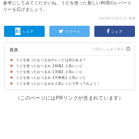
参考にしてみてくださいね。うどを使った新しい料理のレパート
リーを広げましょう。
2023年10月07日 更新
シェア
ツイート
シェア
目次
うどを使ったおつまみのレシピは何がある？
うどを使ったおつまみ【和風】人気レシピ
うどを使ったおつまみ【洋風】人気レシピ
①山うどの塩きんぴら
②うどの明太子和え
③簡単な絶品｜うどの皮の唐揚げ
④山うどの酢みそ和え
⑤うどのすっぱ辛煮
⑥山うどのレモンみそ和え
⑦鶏皮うどポン酢
⑧うどの葉と桜えびのかき揚げ
うどを使ったおつまみ【中華風】人気レシピ
①うどとベーコンのソテー
②うどとブロッコリーのおしゃれな生ハム巻き
③うどとベーコンのマヨチーズ焼き
④春野菜のフリッター
⑤うどとしいたけのペペロンチーノ風炒め
⑥うどのポン酢クリームチーズのせ
⑦うどのラタトゥユ
うどを使ったおつまみを人気レシピで作ってみよう！
①餃子の皮でうどの芽揚げ
②うどの中華風ツナ和え
③中華風うど漬物
④山うどのオイスター炒め
⑤山うどと豚バラ肉の炒め煮
⑥鶏肉とうどの甘辛炒め
⑦うどのナムル
（このページにはPRリンクが含まれています）