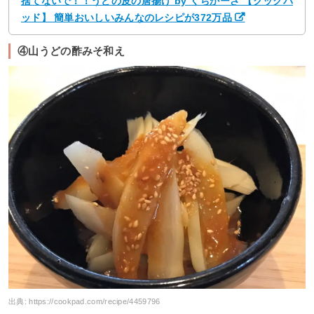
捨てないで！！うどの皮の唐揚げ by くちかーざ 【クックパ
ッド】 簡単おいしいみんなのレシピが372万品
④山うどの酢みそ和え
出典:
https://cookpad.com/recipe/4459796