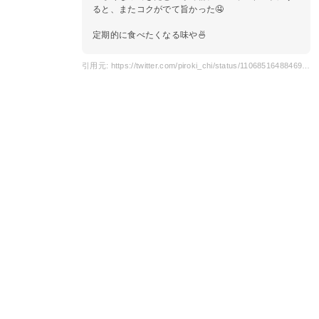
ると、またコクがでて旨かった🤤
定期的に食べたくなる味や🍜
引用元: https://twitter.com/piroki_chi/status/1106851648846991360