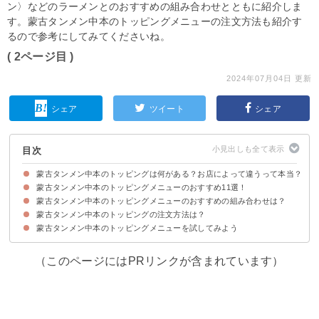
ン〉などのラーメンとのおすすめの組み合わせとともに紹介しま
す。蒙古タンメン中本のトッピングメニューの注文方法も紹介す
るので参考にしてみてくださいね。
( 2ページ目 )
2024年07月04日 更新
シェア
ツイート
シェア
目次
蒙古タンメン中本のトッピングは何がある？お店によって違うって本当？
蒙古タンメン中本のトッピングメニューのおすすめ11選！
蒙古タンメンのトッピングメニューは豊富にある
店舗によって販売されているトッピングは異なる
蒙古タンメン中本のトッピングメニューのおすすめの組み合わせは？
①麻婆単品（140円）
②ほうれん草（70円）
③納豆（90円）
④バター（70円）
⑤北極味玉（130円）
⑥チーズ（70円）
⑦トッピング水餃子（130円）
⑧のり（70円）
⑨チャーシュー2枚（220円）
⑩背脂（70円）
⑪ねぎ（70円）
蒙古タンメン中本のトッピングの注文方法は？
①北極ラーメン＋背脂＋バター
②五目味噌タンメン＋麻婆単品＋北極味玉
③蒙古タンメン＋納豆＋チーズ
蒙古タンメン中本のトッピングメニューを試してみよう
①ラーメンと一緒に食券機で購入する
②食事中に席から買うことも可能
③ラーメンを楽しむなら別皿注文がおすすめ
（このページにはPRリンクが含まれています）