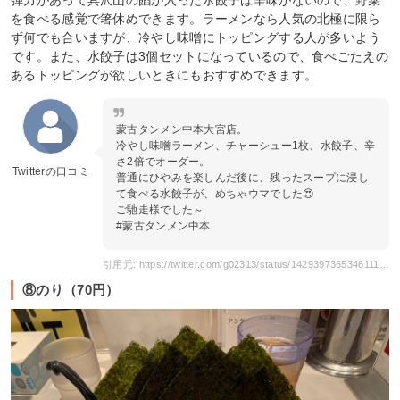
弾力があって具沢山の餡が入った水餃子は辛味がないので、野菜
を食べる感覚で箸休めできます。ラーメンなら人気の北極に限ら
ず何でも合いますが、冷やし味噌にトッピングする人が多いよう
です。また、水餃子は3個セットになっているので、食べごたえの
あるトッピングが欲しいときにもおすすめできます。
蒙古タンメン中本大宮店。
冷やし味噌ラーメン、チャーシュー1枚、水餃子、辛
さ2倍でオーダー。
Twitterの口コミ
普通にひやみを楽しんだ後に、残ったスープに浸し
て食べる水餃子が、めちゃウマでした😍
ご馳走様でした～
#蒙古タンメン中本
引用元: https://twitter.com/g02313/status/1429397365346111492
⑧のり（70円）