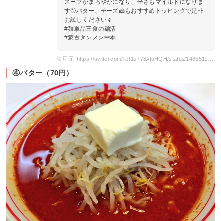
スープがまろやかになり、辛さもマイルドになりま
す🙄バター、チーズ🧀もおすすめトッピングで是非
お試しください☺️
#麺単品三食の麺活
#蒙古タンメン中本
引用元: https://twitter.com/ltJt1s778AfuHQH/status/1485511067048751107
④バター（70円）