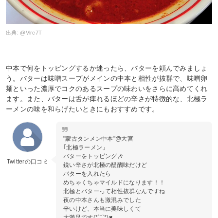
出典:
@Vlrc7T
中本で何をトッピングするか迷ったら、バターを頼んでみましょ
う。バターは味噌スープがメインの中本と相性が抜群で、味噌卵
麺といった濃厚でコクのあるスープの味わいをさらに高めてくれ
ます。また、バターは舌が痺れるほどの辛さが特徴的な、北極ラ
ーメンの味を和らげたいときにもおすすめです。
"蒙古タンメン中本"@大宮
｢北極ラーメン」
バターをトッピング🎶
Twitterの口コミ
鋭い辛さが北極の醍醐味だけど
バターを入れたら
めちゃくちゃマイルドになります！！
北極とバターって相性抜群なんですね
夜の中本さんも激混みでした
辛いけど、本当に美味しくて
大満足です(*´˘`*)♥