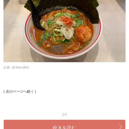
出典:
@Shino883
( 次のページへ続く )
2/4
続きを読む