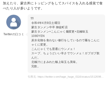
加えたり、蒙古丼にトッピングをしてスパイスを入れる感覚で食
べたり人が多いようです。
令和4年4月9日土曜日
蒙古タンメン中卒 御徒町店
蒙古タンメン+こんにゃく麺変更+北極味玉
Twitterの口コミ
1080YEN
炭水化物を食わない修行をしているので麺をこんに
ゃくに変更。
こんにゃくでも普通にウンメェ！
スープ、ちょうどいい辛さでウンメェ！ガブガブ飲
んだ。
北極汁にまみれた極上味玉も美味。
完飲。
引用元: https://twitter.com/hage_hage_0116/status/1512698539734110208