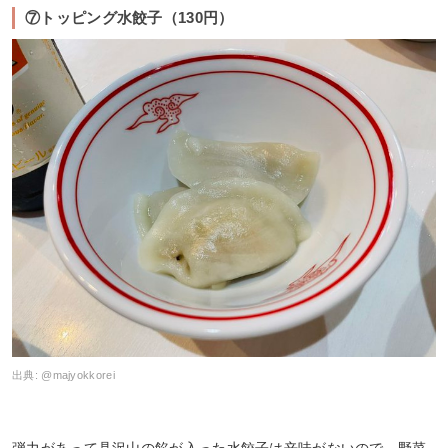
⑦トッピング水餃子（130円）
出典:
@majyokkorei