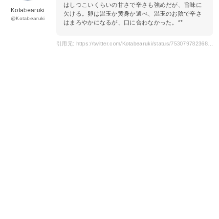
はしつこいくらいの甘さで辛さも強めだが、旨味に
Kotabearuki
欠ける。卵は温玉か黄身か選べ、温玉のお陰で辛さ
@Kotabearuki
はまろやかになるが、口に合わなかった。**
引用元: https://twitter.com/Kotabearuki/status/753079782368247808