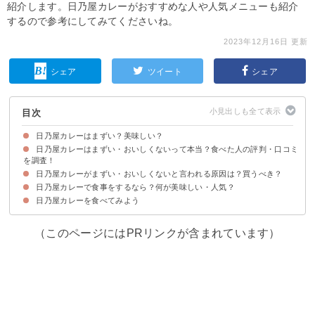
紹介します。日乃屋カレーがおすすめな人や人気メニューも紹介
するので参考にしてみてくださいね。
2023年12月16日 更新
シェア
ツイート
シェア
目次
日乃屋カレーはまずい？美味しい？
日乃屋カレーはまずい・おいしくないって本当？食べた人の評判・口コミ
を調査！
日乃屋カレーがまずい・おいしくないと言われる原因は？買うべき？
日乃屋カレーがまずいと感じる人の口コミ
日乃屋カレーが美味しいと感じる人の口コミ
日乃屋カレーで食事をするなら？何が美味しい・人気？
①値段に味が見合っていない
②味がイマイチな店舗だった
日乃屋カレーを食べてみよう
①名物カツカレー（税込860円）
②名代上メンチカレー（税込860円）
③チーズカレー（税込750円）
（このページにはPRリンクが含まれています）