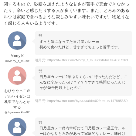
関するもので、砂糖を加えたような甘さが苦手で完食できなかっ
たり、辛いと感じたりする人が多くいます。また、とろみのある
ルウは家庭で食べるような親しみやすい味わいですが、物足りな
く感じる人もいるようです。
ずっと気になってた日乃屋カレー🍛
初めて食べたけど、甘すぎてちょっと苦手です。
Morry.K
引用元: https://twitter.com/Morry_f_music/status/994887363250835456
@Morry_f_music
日乃屋カレーに2年ぶりくらいに行ったんだけど、こ
んなに辛かったっけ？？？辛すぎて拷問だったんじ
ゃが😭千円以上したのに…
おひややっこ＠
アルハイゼンは
引用元: https://twitter.com/hyaaaaakko02/status/1478956504883822597
札束でなんとか
する
@hyaaaaakko02
日乃屋カレー@内幸町にて日乃屋カレー温玉付。ル
ーはかなりとろみがあって家庭的なカレー。味付け