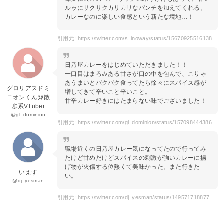
ルゥにサクサクカリカリなパンチを加えてくれる。
カレーなのに楽しい食感という新たな境地…！
引用元: https://twitter.com/s_inoway/status/1567092551613808642
日乃屋カレーをはじめていただきました！！
一口目はまろみある甘さが口の中を包んで、こりゃ
あうまいとバクバク食ってたら徐々にスパイス感が
グロリアスドミ
増してきて辛いこと辛いこと。
ニオンくん@散
甘辛カレー好きにはたまらない味でございました！
歩系VTuber
@gl_dominion
引用元: https://twitter.com/gl_dominion/status/1570984443866939392
職場近くの日乃屋カレー気になってたので行ってみ
たけど甘めだけどスパイスの刺激が強いカレーに揚
げ物が火傷する位熱くて美味かった。また行きた
いえす
い。
@dj_yesman
引用元: https://twitter.com/dj_yesman/status/1495717188774563841