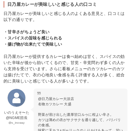
日乃屋カレーが美味しいと感じる人の口コミ
日乃屋カレーが美味しいと感じる人のよくある意見と、口コミは
以下の通りです。
・甘辛さがちょうど良い
・スパイスの旨味を感じられる
・揚げ物が出来たてで美味しい
日乃屋カレーが提供するカレーは食べ始めは甘く、スパイスの効
いた辛味が後から効いてくるので、甘党・辛党問わず多くの人か
ら支持を受けています。さらに看板メニューのカツカレーのカツ
は揚げたてで、衣の心地良い食感を高く評価する人が多く、総合
的に美味しいと感じている人が多いようです。
@日乃屋カレー大須店
名物カツカレー 大盛
いのうえそ〜た
野菜が溶け出した濃厚甘口ルゥに程よい辛さ。
@NGME団長
カツは薄めの衣がサクサクを通り越して、バリバリ
@s_inoway
の食感。
味変に天カス+ガーリックのふりかけもあって、甘い