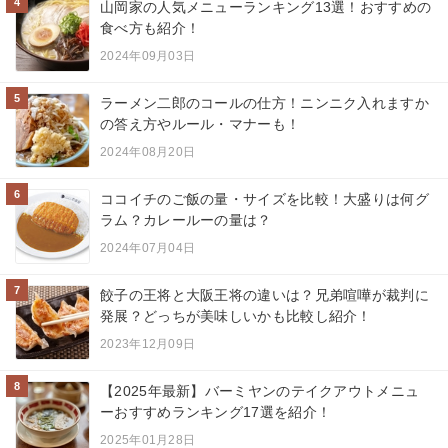
4
山岡家の人気メニューランキング13選！おすすめの
食べ方も紹介！
2024年09月03日
5
ラーメン二郎のコールの仕方！ニンニク入れますか
の答え方やルール・マナーも！
2024年08月20日
6
ココイチのご飯の量・サイズを比較！大盛りは何グ
ラム？カレールーの量は？
2024年07月04日
7
餃子の王将と大阪王将の違いは？兄弟喧嘩が裁判に
発展？どっちが美味しいかも比較し紹介！
2023年12月09日
8
【2025年最新】バーミヤンのテイクアウトメニュ
ーおすすめランキング17選を紹介！
2025年01月28日