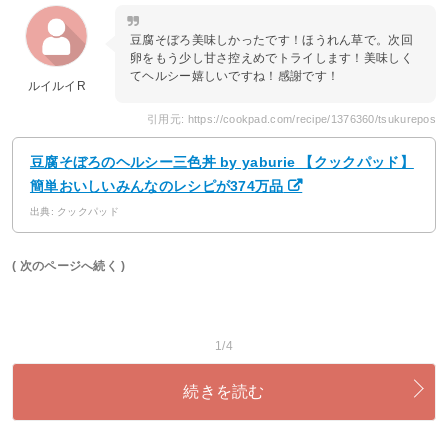
豆腐そぼろ美味しかったです！ほうれん草で。次回
卵をもう少し甘さ控えめでトライします！美味しく
てヘルシー嬉しいですね！感謝です！
ルイルイR
引用元: https://cookpad.com/recipe/1376360/tsukurepos
豆腐そぼろのヘルシー三色丼 by yaburie 【クックパッド】
簡単おいしいみんなのレシピが374万品
出典: クックパッド
( 次のページへ続く )
1/4
続きを読む