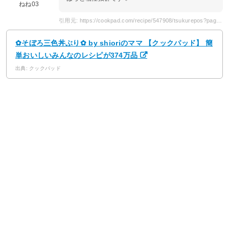
ねね03
引用元: https://cookpad.com/recipe/547908/tsukurepos?page=2
✿そぼろ三色丼ぶり✿ by shioriのママ 【クックパッド】 簡
単おいしいみんなのレシピが374万品
出典: クックパッド