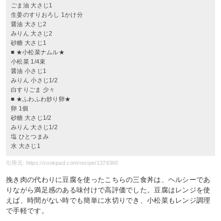
ごま油 大さじ1
生姜のすりおろし 1かけ分
醤油 大さじ2
みりん 大さじ2
砂糖 大さじ1
■ ★小松菜ナムル★
小松菜 1/4束
醤油 小さじ1
みりん 小さじ1/2
白すりごま 少々
■ ★ふわふわ炒り卵★
卵 1個
砂糖 大さじ1/2
みりん 大さじ1/2
塩 ひとつまみ
水 大さじ1
引用元: https://cookpad.com/recipe/1376360
挽き肉の代わりに豆腐を使ったこちらの三食丼は、ヘルシーであ
りながら満足感のある味付けで高評価でした。豆腐はレンジを使
えば、時間がない時でも簡単に水切りでき、小松菜もレンジ調理
で手軽です。