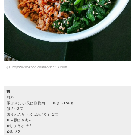
出典:
https://cookpad.com/recipe/547908
材料
豚ひきにく(又は鶏挽肉） 100ｇ～150ｇ
卵 2～3個
ほうれん草（又は絹さや） 1束
■ ～豚ひき肉～
✿しょうゆ 大2
✿酒 大2