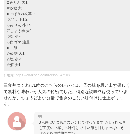
✿みりん 大1
✿砂糖 大1
■ ～ほうれん草～
♡だし 小1/2
♡みりん 小1.5
♡しょうゆ 大1
♡塩 少々
♡白ゴマ 適量
■ ～卵～
☆砂糖 大1
☆塩 少々
☆酒 大1
引用元: https://cookpad.com/recipe/547908
三食丼つくれぽ1位のこちらのレシピは、母の味を思い出す優しく
て素朴な味わいが人気の秘密でした。特別な調味料は使っていま
せんが、ちょうどよい分量で飽きのこない味付けに仕上がりま
す。
3色丼はいつもこのレシピで作ってます♡ほうれん草
も丁度いい感じの味付けで甘い卵と甘じょっぱいそ
ぼろと相性抜群です♡