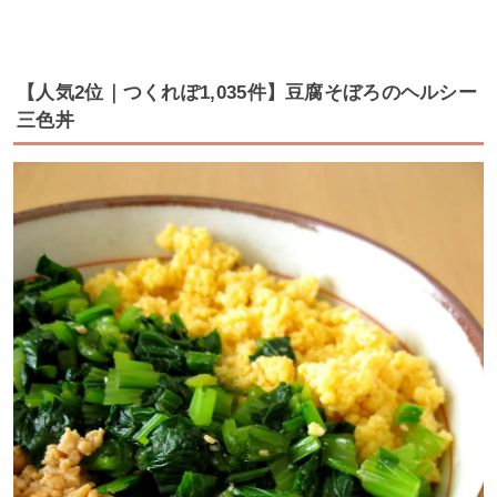
【人気2位｜つくれぽ1,035件】豆腐そぼろのヘルシー
三色丼