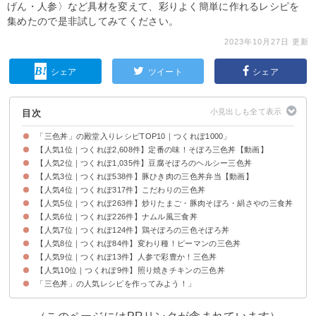
げん・人参〉など具材を変えて、彩りよく簡単に作れるレシピを
集めたので是非試してみてください。
2023年10月27日 更新
シェア
ツイート
シェア
目次
「三色丼」の殿堂入りレシピTOP10｜つくれぽ1000」
【人気1位｜つくれぽ2,608件】定番の味！そぼろ三色丼【動画】
【人気2位｜つくれぽ1,035件】豆腐そぼろのヘルシー三色丼
【人気3位｜つくれぽ538件】豚ひき肉の三色丼弁当【動画】
【人気4位｜つくれぽ317件】こだわりの三色丼
【人気5位｜つくれぽ263件】炒りたまご・豚肉そぼろ・絹さやの三食丼
【人気6位｜つくれぽ226件】ナムル風三食丼
【人気7位｜つくれぽ124件】鶏そぼろの三色そぼろ丼
【人気8位｜つくれぽ84件】変わり種！ピーマンの三色丼
【人気9位｜つくれぽ13件】人参で彩豊か！三色丼
【人気10位｜つくれぽ9件】照り焼きチキンの三色丼
「三色丼」の人気レシピを作ってみよう！」