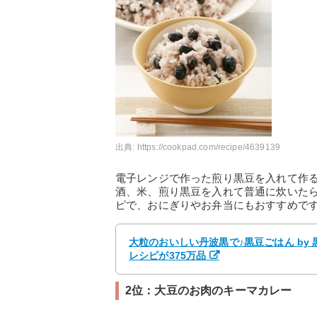
出典:
https://cookpad.com/recipe/4639139
電子レンジで作った煎り黒豆を入れて作
酒、米、煎り黒豆を入れて普通に炊いた
ピで、おにぎりやお弁当にもおすすめで
大粒のおいしい丹波黒で♪黒豆ごはん by
レシピが375万品
2位：大豆のお肉のキーマカレー