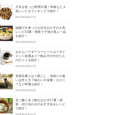
大豆を使った料理22選！和食など人
気レシピをランキングで紹介！
2023年09月27日
油揚げを使ったお弁当おかずの人気
レシピ33選！簡単で子供が喜ぶ一品
も紹介！
2024年02月09日
おからパウダーコーヒーとは？ダイ
エット効果あり？飲み方ややせた人
の口コミを紹介！
2023年08月27日
充填豆腐とは？絹ごし・木綿との違
いは作り方？味わいや栄養・カロリ
ーなど特徴も紹介！
2023年02月02日
豆ご飯に合う献立おかず17選！副
菜・付け合わせのおすすめをレシピ
で紹介！
2024年04月01日