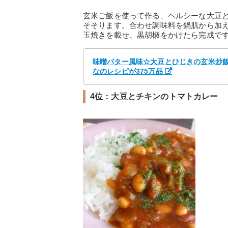
玄米ご飯を使って作る、ヘルシーな大豆
そそります。合わせ調味料を鍋肌から加
玉焼きを載せ、黒胡椒をかけたら完成で
味噌バター風味☆大豆とひじきの玄米炒飯 
なのレシピが375万品
4位：大豆とチキンのトマトカレー