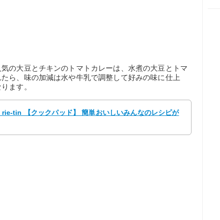
人気の大豆とチキンのトマトカレーは、水煮の大豆とトマ
れたら、味の加減は水や牛乳で調整して好みの味に仕上
なります。
rie-tin 【クックパッド】 簡単おいしいみんなのレシピが