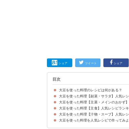
シェア
ツイート
シェア
目次
大豆を使った料理のレシピは何がある？
大豆を使った料理【副菜・サラダ】人気レシ
大豆を使った料理【主菜・メインのおかず】
6位：大豆料理の定番 五目豆
5位：納豆とツナとレンコンのサラダ
4位：和食の定番おかず 大豆とひじきの煮物
3位：大豆のお肉のチョップドサラダ
2位：大豆とじゃこの甘辛煮
1位：ふっくら黒豆
大豆を使った料理【主食】人気レシピランキン
5位：大豆と豚挽肉のハンバーグ
4位：スペアリブのトマト大豆煮込み
3位：納豆とねぎ入りの卵焼き
2位：人気の豆料理！ポークビーンズ
1位：メインのおかずになる 油淋鶏風
大豆を使った料理【汁物・スープ】人気レシ
6位：炒り大豆とひじきの炊き込みご飯
5位：大豆とひじきの玄米炒飯
4位：大豆とチキンのトマトカレー
3位：黒豆ごはん
2位：大豆のお肉のキーマカレー
1位：納豆チャーハン
大豆を使った料理を人気レシピで作ってみ
5位：ダイエット中にもおすすめ 大豆とトマト
4位：大豆とツナのミルクスープ
3位：大豆と鶏胸肉と野菜の和風スープ
2位：栄養満点の呉汁
1位：大豆のミネストローネ