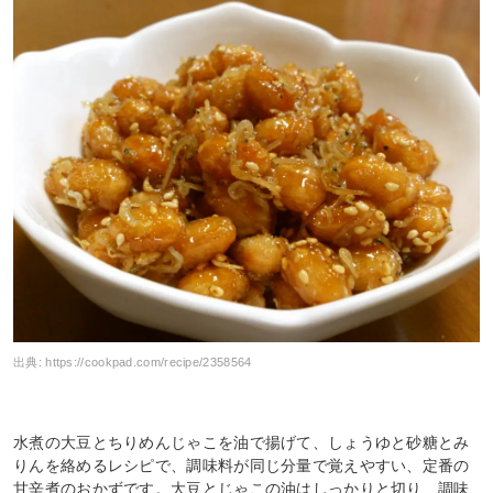
出典:
https://cookpad.com/recipe/2358564
水煮の大豆とちりめんじゃこを油で揚げて、しょうゆと砂糖とみ
りんを絡めるレシピで、調味料が同じ分量で覚えやすい、定番の
甘辛煮のおかずです。大豆とじゃこの油はしっかりと切り、調味