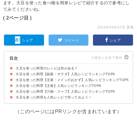
ます。大豆を使った食べ物を簡単レシピで紹介するので参考にし
てみてくださいね。
( 2ページ目 )
2023年09月27日 更新
シェア
ツイート
シェア
目次
大豆を使った料理のレシピは何がある？
大豆を使った料理【副菜・サラダ】人気レシピランキングTOP6
大豆を使った料理【主菜・メインのおかず】人気レシピランキングTOP5
6位：大豆料理の定番 五目豆
5位：納豆とツナとレンコンのサラダ
4位：和食の定番おかず 大豆とひじきの煮物
3位：大豆のお肉のチョップドサラダ
2位：大豆とじゃこの甘辛煮
1位：ふっくら黒豆
大豆を使った料理【主食】人気レシピランキングTOP6
5位：大豆と豚挽肉のハンバーグ
4位：スペアリブのトマト大豆煮込み
3位：納豆とねぎ入りの卵焼き
2位：人気の豆料理！ポークビーンズ
1位：メインのおかずになる 油淋鶏風
大豆を使った料理【汁物・スープ】人気レシピランキングTOP5
6位：炒り大豆とひじきの炊き込みご飯
5位：大豆とひじきの玄米炒飯
4位：大豆とチキンのトマトカレー
3位：黒豆ごはん
2位：大豆のお肉のキーマカレー
1位：納豆チャーハン
大豆を使った料理を人気レシピで作ってみよう！
5位：ダイエット中にもおすすめ 大豆とトマトのスープ
4位：大豆とツナのミルクスープ
3位：大豆と鶏胸肉と野菜の和風スープ
2位：栄養満点の呉汁
1位：大豆のミネストローネ
（このページにはPRリンクが含まれています）