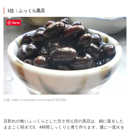
1位：ふっくら黒豆
Save
出典:
https://cookpad.com/recipe/2351189
豆割れの無いふっくらとした甘さ控え目の黒豆は、鍋に蓋をした
ままごく弱火で3、4時間じっくりと煮て作ります。週に一度火を