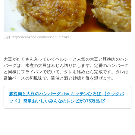
出典:
https://cookpad.com/recipe/2397349
大豆がたくさん入っていてヘルシーと人気の大豆と豚挽肉のハン
バーグは、水煮の大豆はみじん切りにします。定番のハンバーグ
と同様にフライパンで焼いて、タレを絡めたら完成です。タレは
醤油ベースの和風味で、醤油と酒と砂糖と酢を混ぜます。
豚挽肉と大豆のハンバーグ♪ by キッチンひろば 【クックパ
ッド】 簡単おいしいみんなのレシピが375万品