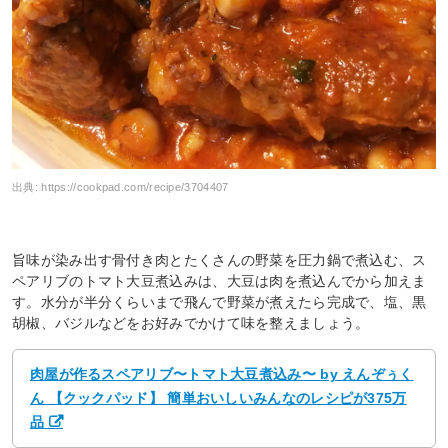
出典:
https://cookpad.com/recipe/3704407
旨味が染み出す骨付き肉とたくさんの野菜を圧力鍋で煮込む、ス
ペアリブのトマト大豆煮込みは、大豆は肉を煮込んでから加えま
す。水分が半分くらいまで飛んで野菜が煮えたら完成で、塩、黒
胡椒、バジルなどをお好みでかけて味を整えましょう。
肉屋が作るスペアリブ〜トマト大豆煮込み〜 by えんぞぅく
ん 【クックパッド】 簡単おいしいみんなのレシピが375万
品