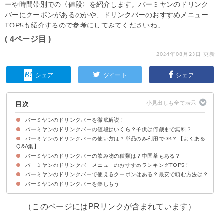
ーや時間帯別での〈値段〉を紹介します。バーミヤンのドリンク
バーにクーポンがあるのかや、ドリンクバーのおすすめメニュー
TOP5も紹介するので参考にしてみてくださいね。
( 4ページ目 )
2024年08月23日 更新
シェア
ツイート
シェア
目次
バーミヤンのドリンクバーを徹底解説！
バーミヤンのドリンクバーの値段はいくら？子供は何歳まで無料？
バーミヤンのドリンクバーの使い方は？単品のみ利用でOK？【よくある
バーミヤンのドリンクバーの値段
バーミヤンのドリンクバーの値段を他のファミレスと比較
バーミヤンのスープバーもおすすめ
Q&A集】
バーミヤンのドリンクバーの飲み物の種類は？中国茶もある？
バーミヤンのドリンクバーの基本的な使い方
Q1.バーミヤンはドリンクバーのみの単品利用でもいい？
Q2.バーミヤンのドリンクバーはお茶が豊富？中国茶が飲める？
バーミヤンのドリンクバーメニューのおすすめランキングTOP5！
バーミヤンのドリンクバーの種類【コーヒー編】
バーミヤンのドリンクバーの種類【お茶葉・中国茶編】
バーミヤンのドリンクバーの種類【ソフトドリンク編】
バーミヤンのドリンクバーの種類【その他編】
バーミヤンのドリンクバーで使えるクーポンはある？最安で頼む方法は？
5位：ライチ紅茶
4位：祁門紅茶
3位：ジャスミン茶
2位：仏手烏龍茶
1位：桃ドリンク
バーミヤンのドリンクバーを楽しもう
（このページにはPRリンクが含まれています）