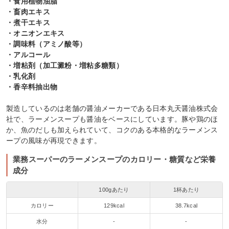
・食用植物油脂
・畜肉エキス
・煮干エキス
・オニオンエキス
・調味料（アミノ酸等）
・アルコール
・増粘剤（加工澱粉・増粘多糖類）
・乳化剤
・香辛料抽出物
製造しているのは老舗の醤油メーカーである日本丸天醤油株式会
社で、ラーメンスープも醤油をベースにしています。豚や鶏のほ
か、魚のだしも加えられていて、コクのある本格的なラーメンス
ープの風味が再現できます。
業務スーパーのラーメンスープのカロリー・糖質など栄養
成分
100gあたり
1杯あたり
カロリー
129kcal
38.7kcal
水分
-
-