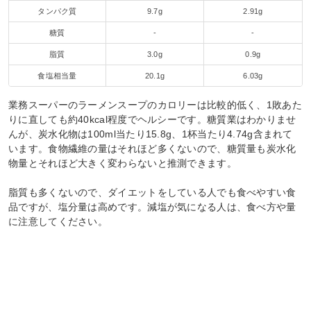
タンパク質
9.7g
2.91g
糖質
-
-
脂質
3.0g
0.9g
食塩相当量
20.1g
6.03g
業務スーパーのラーメンスープのカロリーは比較的低く、1敗あた
りに直しても約40kcal程度でヘルシーです。糖質業はわかりませ
んが、炭水化物は100ml当たり15.8g、1杯当たり4.74g含まれて
います。食物繊維の量はそれほど多くないので、糖質量も炭水化
物量とそれほど大きく変わらないと推測できます。
脂質も多くないので、ダイエットをしている人でも食べやすい食
品ですが、塩分量は高めです。減塩が気になる人は、食べ方や量
に注意してください。