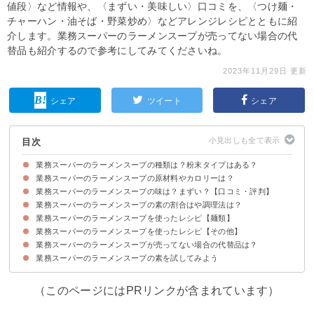
値段〉など情報や、〈まずい・美味しい〉口コミを、〈つけ麺・
チャーハン・油そば・野菜炒め〉などアレンジレシピとともに紹
介します。業務スーパーのラーメンスープが売ってない場合の代
替品も紹介するので参考にしてみてくださいね。
2023年11月29日 更新
シェア
ツイート
シェア
目次
業務スーパーのラーメンスープの種類は？粉末タイプはある？
業務スーパーのラーメンスープの原材料やカロリーは？
業務スーパーのラーメンスープの素に味噌・塩・豚骨や粉末はなく醤油味の
値段など業務スーパーのラーメンスープの商品情報
液体のみ
業務スーパーのラーメンスープの味は？まずい？【口コミ・評判】
業務スーパーのラーメンスープの原材料
業務スーパーのラーメンスープのカロリー・糖質など栄養成分
業務スーパーのラーメンスープの素の割合はや調理法は？
業務スーパーのラーメンスープの味わい・食感・風味
口コミ①業務スーパーのラーメンスープを美味しいと感じる人の口コミ
口コミ②業務スーパーのラーメンスープをまずいと感じる人の口コミ
業務スーパーのラーメンスープを使ったレシピ【麺類】
①業務スーパーのラーメンスープの素とお湯を1：11で割ろう
業務スーパーのラーメンスープを使ったレシピ【その他】
①油そば
②あっさりつけ麺
③鍋焼きラーメン
④台湾混ぜそば
業務スーパーのラーメンスープが売ってない場合の代替品は？
①水餃子中華鍋
②煮卵
③チャーハン
④野菜炒め
業務スーパーのラーメンスープの素を試してみよう
①華味 ラーメンスープ しょうゆ味
②ヒガシマル醤油 ラーメンスープ
（このページにはPRリンクが含まれています）