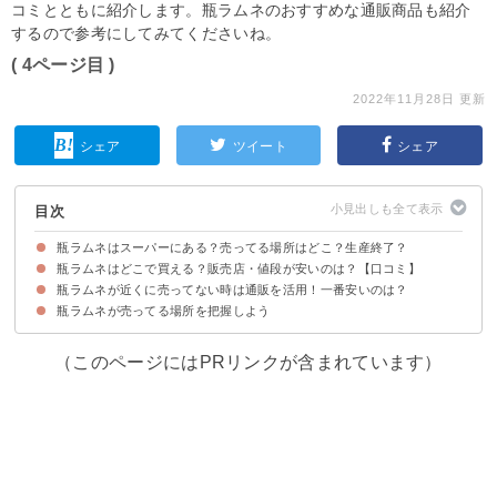
コミとともに紹介します。瓶ラムネのおすすめな通販商品も紹介
するので参考にしてみてくださいね。
( 4ページ目 )
2022年11月28日 更新
シェア
ツイート
シェア
目次
瓶ラムネはスーパーにある？売ってる場所はどこ？生産終了？
瓶ラムネはどこで買える？販売店・値段が安いのは？【口コミ】
瓶ラムネの売ってる場所・販売店の一覧
瓶ラムネが近くに売ってない時は通販を活用！一番安いのは？
①ドンキホーテ（不明）
②コンビニ（ファミリーマート）（123円）
③イオン（84円）
④コンビニ（ローソンストア100）（108円）
⑤西友（不明）
⑥業務スーパー（74円）
⑦コンビニ（セブンイレブン）（不明）
⑧ミニストップ（不明）
⑨ダイソー（108円）
⑩カルディ（不明）
瓶ラムネが売ってる場所を把握しよう
①楽天市場│横須賀海軍ラムネ（194円）
②楽天市場 | サンガリア 日本の味ラムネ瓶（68円/1本あたり）
③ヨドバシカメラ│齋藤飲料 わんぱくラムネ（123円）
（このページにはPRリンクが含まれています）