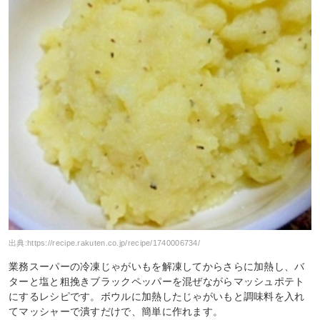
出典:
https://recipe.rakuten.co.jp/recipe/1740006734/
業務スーパーの冷凍じゃがいもを解凍してからさらに加熱し、バ
ターと塩と粗挽きブラックペッパーを混ぜながらマッシュポテト
にするレシピです。ボウルに加熱したじゃがいもと調味料を入れ
てマッシャーで潰すだけで、簡単に作れます。