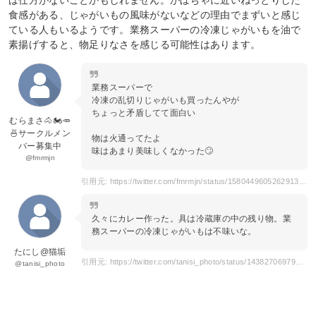
食感がある、じゃがいもの風味がないなどの理由でまずいと感じ
ている人もいるようです。業務スーパーの冷凍じゃがいもを油で
素揚げすると、物足りなさを感じる可能性はあります。
業務スーパーで
冷凍の乱切りじゃがいも買ったんやが
ちょっと矛盾してて面白い
むらまさ🐴🏍🥕
🍜サークルメン
物は火通ってたよ
バー募集中
味はあまり美味しくなかった🙄
@fmrmjn
引用元: https://twitter.com/fmrmjn/status/1580449605262913536?s=20&t=Mgmuv8eoo9aqTgX5DJ6Rvg
久々にカレー作った。具は冷蔵庫の中の残り物。業
務スーパーの冷凍じゃがいもは不味いな。
たにし@猫垢
引用元: https://twitter.com/tanisi_photo/status/1438270697969643527?s=20&t=Mgmuv8eoo9aqTgX5DJ6Rvg
@tanisi_photo