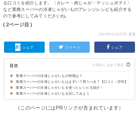
る口コミを紹介します。〈カレー・肉じゃが・マッシュポテト〉
など業務スーパーの冷凍じゃがいものアレンジレシピも紹介する
ので参考にしてみてくださいね。
( 2ページ目 )
2023年12月07日 更新
シェア
ツイート
シェア
目次
業務スーパーの冷凍じゃがいもの特徴は？
業務スーパーの冷凍じゃがいもはまずい？買うべき？【口コミ・評判】
値段など業務スーパーの冷凍じゃがいもの商品情報
業務スーパーの冷凍じゃがいもの原材料
業務スーパーの冷凍じゃがいものカロリー・糖質など栄養成分
業務スーパーの冷凍じゃがいもを使ったレシピを紹介！
業務スーパーの冷凍じゃがいもの味わい・食感
口コミ①業務スーパーの冷凍じゃがいもを美味しいと感じる人の口コミ
口コミ②業務スーパーの冷凍じゃがいもをまずいと感じる人の口コミ
業務スーパーの冷凍じゃがいものデメリット
業務スーパーの冷凍じゃがいもを試してみよう
①カレー
②肉じゃが
③マッシュポテト
④いももち
⑤冷凍じゃがいもでガレット風
（このページにはPRリンクが含まれています）