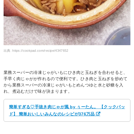
出典:
https://cookpad.com/recipe/4347652
業務スーパーの冷凍じゃがいもにひき肉と玉ねぎを合わせると、
手早く肉じゃがが作れるので便利です。ひき肉と玉ねぎを炒めて
から業務スーパーの冷凍じゃがいもとめんつゆと水と砂糖を入
れ、煮込むだけで味が決まります。
簡単すぎる♡手抜き肉じゃが風 by ぅーたん。 【クックパッ
ド】 簡単おいしいみんなのレシピが376万品