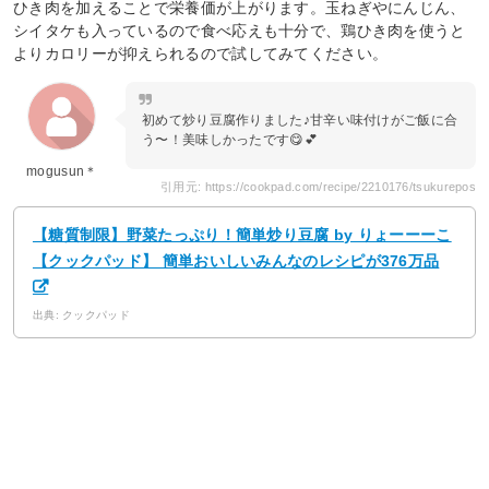
ひき肉を加えることで栄養価が上がります。玉ねぎやにんじん、
シイタケも入っているので食べ応えも十分で、鶏ひき肉を使うと
よりカロリーが抑えられるので試してみてください。
初めて炒り豆腐作りました♪甘辛い味付けがご飯に合
う〜！美味しかったです😋💕
mogusun＊
引用元: https://cookpad.com/recipe/2210176/tsukurepos
【糖質制限】野菜たっぷり！簡単炒り豆腐 by りょーーーこ
【クックパッド】 簡単おいしいみんなのレシピが376万品
出典: クックパッド