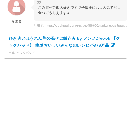
この混ぜご飯大好きです♡子供達にも大人気で沢山
食べてもらえます♬
音まま
引用元: https://cookpad.com/recipe/488660/tsukurepos?page=3
ひき肉とほうれん草の混ぜご飯☆★ by ノンノンcook 【ク
ックパッド】 簡単おいしいみんなのレシピが376万品
出典: クックパッド