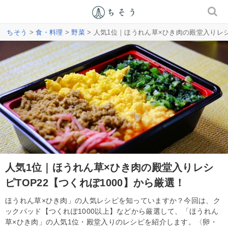
ちそう
>
食・料理
>
野菜
> 人気1位｜ほうれん草×ひき肉の殿堂入りレシ
人気1位｜ほうれん草×ひき肉の殿堂入りレシ
ピTOP22【つくれぽ1000】から厳選！
ほうれん草×ひき肉」の人気レシピを知っていますか？今回は、ク
ックパッド【つくれぽ1000以上】などから厳選して、「ほうれん
草×ひき肉」の人気1位・殿堂入りのレシピを紹介します。〈卵・