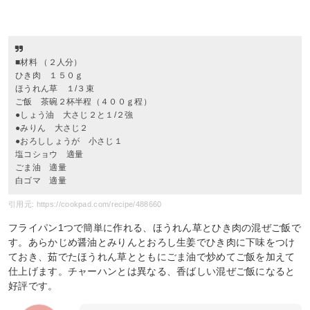
■材料 （２人分）
ひき肉 １５０ｇ
ほうれん草 １/３束
ご飯 茶碗２杯半程（４００ｇ程）
●しょう油 大さじ２と１/２強
●みりん 大さじ２
●おろししょうが 小さじ１
塩コショウ 適量
ごま油 適量
白ゴマ 適量
引用元: https://cookpad.com/recipe/488660
フライパン1つで簡単に作れる、ほうれん草とひき肉の混ぜご飯で
す。あらかじめ醤油とみりんとおろし生姜でひき肉に下味をつけ
ておき、茹でたほうれん草とともにごま油で炒めてご飯を加えて
仕上げます。チャーハンとは異なる、香ばしい混ぜご飯になると
好評です。