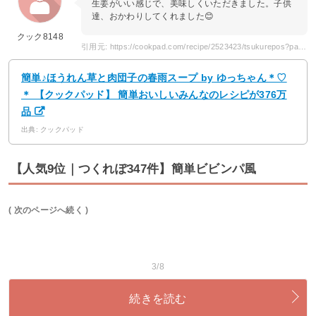
生姜がいい感じで、美味しくいただきました。子供
達、おかわりしてくれました😊
クック8148
引用元: https://cookpad.com/recipe/2523423/tsukurepos?page=2
簡単♪ほうれん草と肉団子の春雨スープ by ゆっちゃん＊♡
＊ 【クックパッド】 簡単おいしいみんなのレシピが376万
品
出典: クックパッド
【人気9位｜つくれぽ347件】簡単ビビンパ風
( 次のページへ続く )
3/8
続きを読む