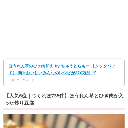
ほうれん草のひき肉和え by ちゅうとらもー 【クックパッ
ド】 簡単おいしいみんなのレシピが376万品
出典: クックパッド
【人気6位｜つくれぽ735件】ほうれん草とひき肉が入
った炒り豆腐