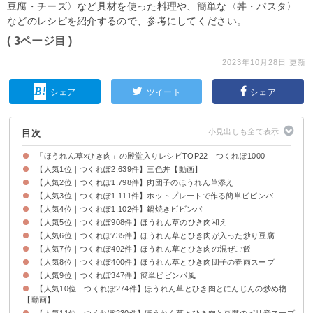
豆腐・チーズ〉など具材を使った料理や、簡単な〈丼・パスタ〉
などのレシピを紹介するので、参考にしてください。
( 3ページ目 )
2023年10月28日 更新
シェア
ツイート
シェア
目次
「ほうれん草×ひき肉」の殿堂入りレシピTOP22｜つくれぽ1000
【人気1位｜つくれぽ2,639件】三色丼【動画】
【人気2位｜つくれぽ1,798件】肉団子のほうれん草添え
【人気3位｜つくれぽ1,111件】ホットプレートで作る簡単ビビンバ
【人気4位｜つくれぽ1,102件】鍋焼きビビンバ
【人気5位｜つくれぽ908件】ほうれん草のひき肉和え
【人気6位｜つくれぽ735件】ほうれん草とひき肉が入った炒り豆腐
【人気7位｜つくれぽ402件】ほうれん草とひき肉の混ぜご飯
【人気8位｜つくれぽ400件】ほうれん草とひき肉団子の春雨スープ
【人気9位｜つくれぽ347件】簡単ビビンパ風
【人気10位｜つくれぽ274件】ほうれん草とひき肉とにんじんの炒め物
【動画】
【人気11位｜つくれぽ230件】ほうれん草とひき肉と豆腐のピリ辛スープ