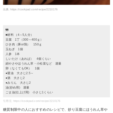
出典:
https://cookpad.com/recipe/2210176
■材料 （4～5人分）
豆腐 1丁（300～400ｇ）
ひき肉（豚or鶏） 150ｇ
玉ねぎ 1個
人参 1本
しいたけ（あれば） 4個くらい
絹やさやほうれん草・小松菜など 適量
卵（なくてもOK） 1個
●醤油 大さじ2.5～
●酒 大さじ2
●みりん 大さじ2
油(炒め用) 適量
ごま油(仕上げ用) 小さじ1くらい
引用元: https://cookpad.com/recipe/2210176
糖質制限中の人におすすめのレシピで、炒り豆腐にほうれん草や