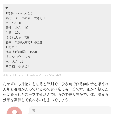
■材料 （2～3人分）
鶏ガラスープの素 大さじ1
水 400cc
醤油 小さじ1/2
生姜 10g
ほうれん草 2束
春雨 乾燥状態で10g程度
■ 肉団子
挽き肉(鶏or豚) 100g
塩コショウ 少々
水 大さじ1
片栗粉 小さじ1
引用元: https://cookpad.com/recipe/2523423
おかずにも汁物にもなると評判で、ひき肉で作る肉団子とほうれ
ん草と春雨が入っているので食べ応えも十分です。細かく刻んだ
生姜を入れたスープで煮込んでいるので香り豊かで、体が温まる
効果を期待して食べるのもよいでしょう。