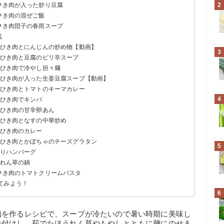
ひき肉が入った炒り豆腐
2
ひき肉の混ぜご飯
ひき肉団子の春雨スープ
風
とひき肉とにんじんの炒め物【動画】
3
とひき肉と豆腐のピリ辛スープ
とひき肉で冷やし担々麺
とひき肉が入った生姜豆腐スープ【動画】
とひき肉とトマトのキーマカレー
4
とひき肉でキンパ
とひき肉の甘辛卵あん
とひき肉となすの中華炒め
とひき肉のカレー
とひき肉とかぼちゃのチーズグラタン
5
入りハンバーグ
うれん草の鍋
とひき肉のトマトクリームパスタ
てみよう！
6
麺を作るレシピで、スープが冷たいので暑い時期に美味し
味付けし、茹でたほうれん草やもやしとともに麺にのせま