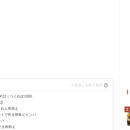
22｜つくれぽ1000
画】
うれん草添え
1
レートで作る簡単ビビンバ
ンバ
ひき肉和え