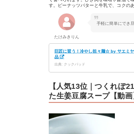
す。ピーナッツバターと牛乳で、コクの
手軽に簡単にでき旦
たけみきりん
巨匠に習う！冷やし担々麺☆ by サエミ
品
出典: クックパッド
【人気13位｜つくれぽ2
た生姜豆腐スープ【動画