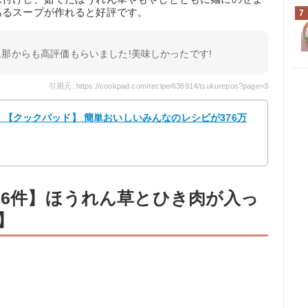
あるスープが作れると好評です。
7
那からも高評価もらいました!美味しかったです!
引用元: https://cookpad.com/recipe/636914/tsukurepos?page=3
ヤ 【クックパッド】 簡単おいしいみんなのレシピが376万
16件】ほうれん草とひき肉が入っ
】