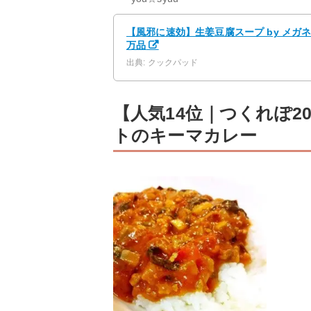
【風邪に速効】生姜豆腐スープ by メガネ
万品
出典: クックパッド
【人気14位｜つくれぽ2
トのキーマカレー