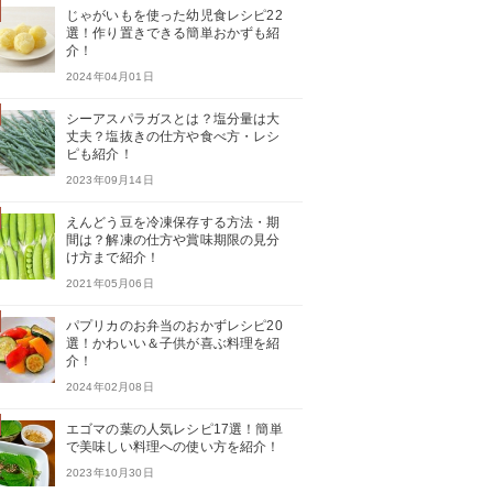
じゃがいもを使った幼児食レシピ22
選！作り置きできる簡単おかずも紹
介！
2024年04月01日
シーアスパラガスとは？塩分量は大
丈夫？塩抜きの仕方や食べ方・レシ
ピも紹介！
2023年09月14日
えんどう豆を冷凍保存する方法・期
間は？解凍の仕方や賞味期限の見分
け方まで紹介！
2021年05月06日
パプリカのお弁当のおかずレシピ20
選！かわいい＆子供が喜ぶ料理を紹
介！
2024年02月08日
エゴマの葉の人気レシピ17選！簡単
で美味しい料理への使い方を紹介！
2023年10月30日