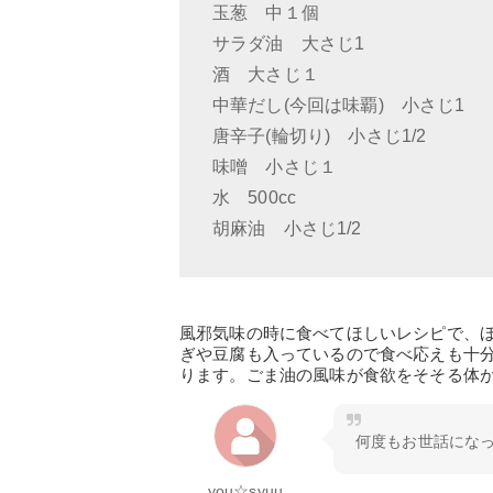
玉葱 中１個
サラダ油 大さじ1
酒 大さじ１
中華だし(今回は味覇) 小さじ1
唐辛子(輪切り) 小さじ1/2
味噌 小さじ１
水 500cc
胡麻油 小さじ1/2
風邪気味の時に食べてほしいレシピで、
ぎや豆腐も入っているので食べ応えも十
ります。ごま油の風味が食欲をそそる体
何度もお世話になっ
you☆syuu