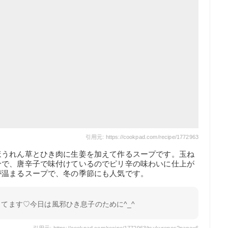
引用元: https://cookpad.com/recipe/1772963
ほうれん草とひき肉に生姜を加えて作るスープです。玉ね
分で、唐辛子で味付けているのでピリ辛の味わいに仕上が
が温まるスープで、冬の季節にも人気です。
てます♡今日は風邪ひき息子のために^_^
引用元: https://cookpad.com/recipe/1772963/tsukurepos?page=6