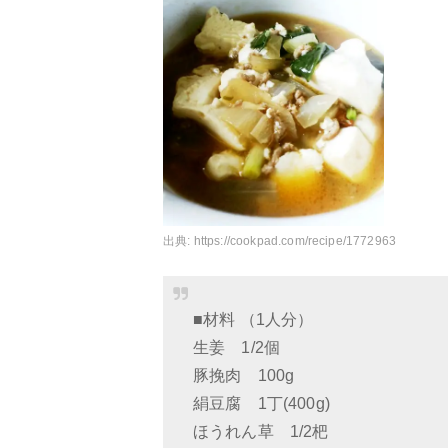
出典:
https://cookpad.com/recipe/1772963
■材料 （1人分）
生姜 1/2個
豚挽肉 100g
絹豆腐 1丁(400g)
ほうれん草 1/2杷