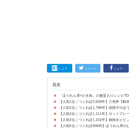
シェア
ツイート
シェア
目次
「ほうれん草×ひき肉」の殿堂入りレシピTOP
【人気1位｜つくれぽ2,639件】三色丼【動
【人気2位｜つくれぽ1,798件】肉団子のほ
【人気3位｜つくれぽ1,111件】ホットプ
【人気4位｜つくれぽ1,102件】鍋焼きビビ
【人気5位｜つくれぽ908件】ほうれん草の