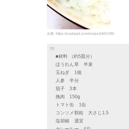
出典:
https://cookpad.com/recipe/1863399
■材料 （約5皿分）
ほうれん草 半束
玉ねぎ 1個
人参 半分
茄子 3本
挽肉 150g
トマト缶 1缶
コンソメ顆粒 大さじ1.5
塩胡椒 適宜
カレールー 4片