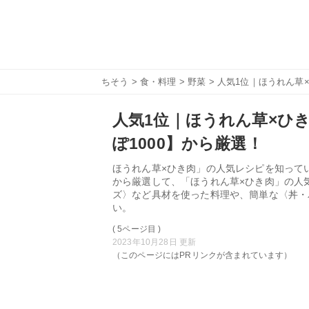
ちそう
>
食・料理
>
野菜
> 人気1位｜ほうれん草
人気1位｜ほうれん草×ひき
ぽ1000】から厳選！
ほうれん草×ひき肉」の人気レシピを知ってい
から厳選して、「ほうれん草×ひき肉」の人
ズ〉など具材を使った料理や、簡単な〈丼・
い。
( 5ページ目 )
2023年10月28日 更新
（このページにはPRリンクが含まれています）