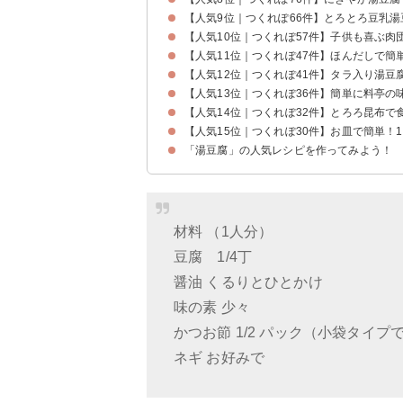
【人気9位｜つくれぽ66件】とろとろ豆乳湯
【人気10位｜つくれぽ57件】子供も喜ぶ肉
【人気11位｜つくれぽ47件】ほんだしで簡
【人気12位｜つくれぽ41件】タラ入り湯豆
【人気13位｜つくれぽ36件】簡単に料亭の
【人気14位｜つくれぽ32件】とろろ昆布で
【人気15位｜つくれぽ30件】お皿で簡単！
「湯豆腐」の人気レシピを作ってみよう！
材料 （1人分）
豆腐 1/4丁
醤油 くるりとひとかけ
味の素 少々
かつお節 1/2 パック（小袋タイプ
ネギ お好みで