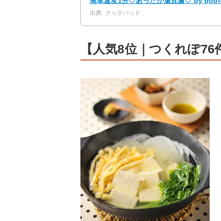
簡単速攻1分♡あったか湯豆腐♡ by bob
出典: クックパッド
【人気8位｜つくれぽ7