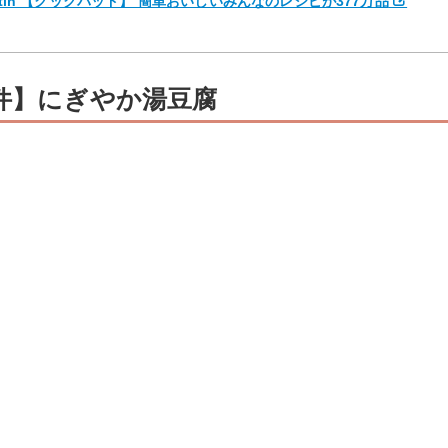
itin 【クックパッド】 簡単おいしいみんなのレシピが377万品
6件】にぎやか湯豆腐