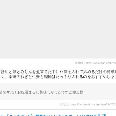
引用元: https://cookpad.com/re
、醤油と酒とみりんを煮立てた中に豆腐を入れて温めるだけの簡単
しく、薬味のねぎと生姜と鰹節はたっぷり入れるのをおすすめしま
1品ですね！お腹温まるし美味しかったですご馳走様
引用元: https://cookpad.com/recipe/294874