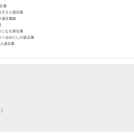
豆腐
団子入り湯豆腐
単湯豆腐鍋
腐
味になる湯豆腐
食べる白だしの湯豆腐
1人湯豆腐
で）