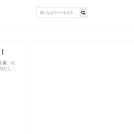
！
豆腐」の
白だし・