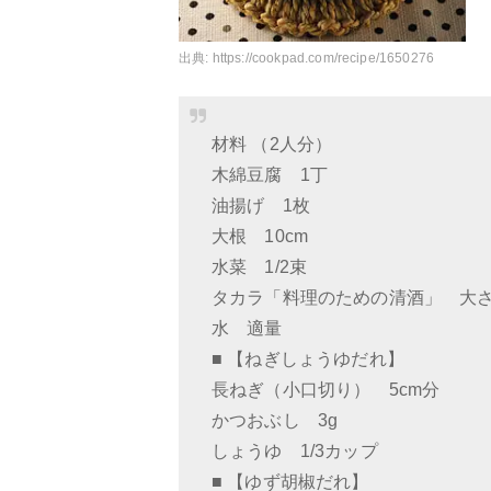
出典:
https://cookpad.com/recipe/1650276
材料 （2人分）
木綿豆腐 1丁
油揚げ 1枚
大根 10cm
水菜 1/2束
タカラ「料理のための清酒」 大さ
水 適量
■ 【ねぎしょうゆだれ】
長ねぎ（小口切り） 5cm分
かつおぶし 3g
しょうゆ 1/3カップ
■ 【ゆず胡椒だれ】