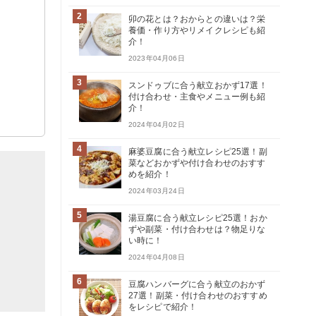
2
卯の花とは？おからとの違いは？栄
養価・作り方やリメイクレシピも紹
介！
2023年04月06日
3
スンドゥブに合う献立おかず17選！
付け合わせ・主食やメニュー例も紹
介！
2024年04月02日
4
麻婆豆腐に合う献立レシピ25選！副
菜などおかずや付け合わせのおすす
めを紹介！
2024年03月24日
5
湯豆腐に合う献立レシピ25選！おか
ずや副菜・付け合わせは？物足りな
い時に！
2024年04月08日
6
豆腐ハンバーグに合う献立のおかず
27選！副菜・付け合わせのおすすめ
をレシピで紹介！