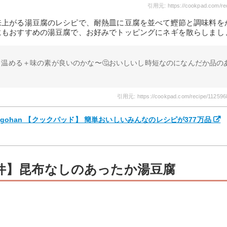
引用元: https://cookpad.com/re
来上がる湯豆腐のレシピで、耐熱皿に豆腐を並べて鰹節と調味料を
にもおすすめの湯豆腐で、お好みでトッピングにネギを散らしまし
温める＋味の素が良いのかな〜🤔おいしいし時短なのになんだか品の
引用元: https://cookpad.com/recipe/112596
mgohan 【クックパッド】 簡単おいしいみんなのレシピが377万品
9件】昆布なしのあったか湯豆腐