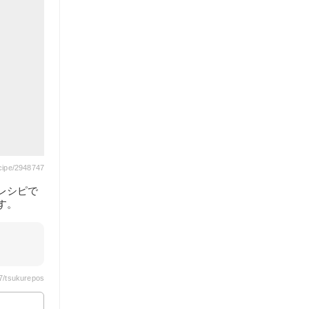
cipe/2948747
レシピで
す。
7/tsukurepos