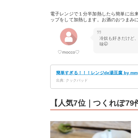
電子レンジで１分半加熱したら簡単に出
ップをして加熱します。お酒のおつまみ
冷奴も好きだけど、
味🤭
♡mocco♡
簡単すぎる！！！レンジde湯豆腐 by m
出典: クックパッド
【人気7位｜つくれぽ7