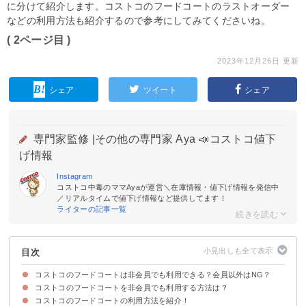
に分けて紹介します。コストコのフードコートのラストオーダー
などの利用方法も紹介するので参考にしてみてくださいね。
( 2ページ目 )
2023年12月26日 更新
シェア
ツイート
シェア
専門家監修 |
その他の専門家 Aya 📣コストコ値下
げ情報
Instagram
コストコ中毒のママAyaが運営＼在庫情報・値下げ情報を発信中
／リアルタイムで値下げ情報など提供してます！
ライターの記事一覧
目次
コストコのフードコートは非会員でも利用できる？会員以外はNG？
コストコのフードコートを非会員でも利用する方法は？
コストコで食事・フードコートだけ行きたい場合も会員以外は基本的にNG
ただし、幕張倉庫店と広島倉庫店は非会員でも利用できる
コストコのフードコートの利用方法を紹介！
①コストコ会員の同伴者として利用する
②コストコ会員になる
③コストコの薬局で処方箋を出すついでに利用する
ちなみにコストコの店舗出口から入るのはマナー違反