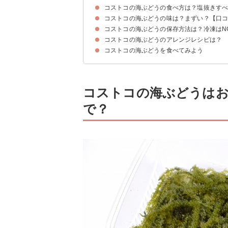
コストコの海ぶどうの食べ方は？塩抜きす
コストコの海ぶどうは4月〜7月頃の期間限定商品
コストコの海ぶどうの値段・賞味期限を業務スー
コストコの海ぶどうのカロリー・糖質など栄養成
コストコの海ぶどうの味は？まずい？【口
コストコの海ぶどうを水洗いしよう
コストコの海ぶどうがしょっぱいと感じる時は塩
コストコの海ぶどうの保存方法は？冷凍はN
コストコの海ぶどうの味わい・食感
口コミ①コストコの海ぶどうを美味しいと感じる
口コミ②コストコの海ぶどうをまずいと感じる人
コストコの海ぶどうのアレンジレシピは？
コストコの海ぶどうは常温で保存しよう
コストコの海ぶどうを冷凍保存するのは避けよう
コストコの海ぶどうを食べてみよう
①コストコの海ぶどうの丼
②コストコの海ぶどうをのせた冷ややっこ
③コストコの海ぶどうと長いものポン酢和え
④コストコの海ぶどうと明太子の和風パスタ
⑤コストコの海ぶどうで作るカプレーゼ
コストコの海ぶどうはお
で？