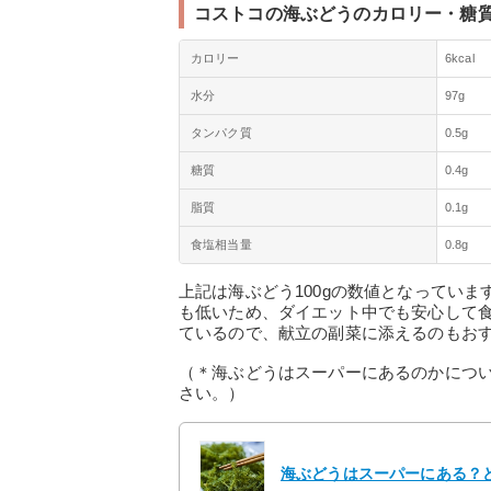
コストコの海ぶどうのカロリー・糖
カロリー
6kcal
水分
97g
タンパク質
0.5g
糖質
0.4g
脂質
0.1g
食塩相当量
0.8g
上記は海ぶどう100gの数値となってい
も低いため、ダイエット中でも安心して
ているので、献立の副菜に添えるのもお
（＊海ぶどうはスーパーにあるのかにつ
さい。）
海ぶどうはスーパーにある？