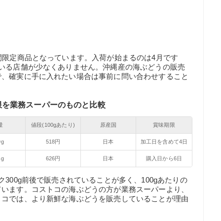
間限定商品となっています。入荷が始まるのは4月です
ている店舗が少なくありません。沖縄産の海ぶどうの販売
で、確実に手に入れたい場合は事前に問い合わせすること
限を業務スーパーのものと比較
量
値段(100gあたり)
原産国
賞味期限
9g
518円
日本
加工日を含めて4日
4g
626円
日本
購入日から6日
300g前後で販売されていることが多く、100gあたりの
ています。コストコの海ぶどうの方が業務スーパーより、
トコでは、より新鮮な海ぶどうを販売していることが理由