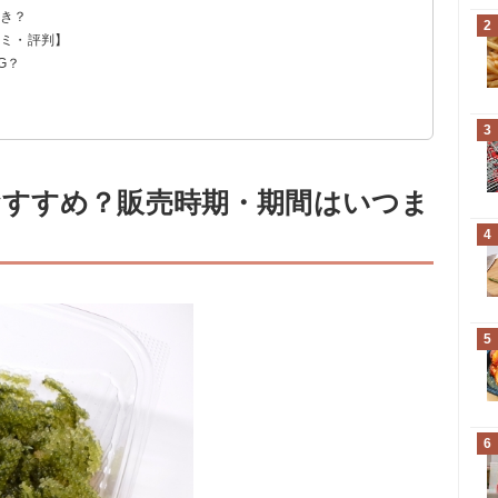
べき？
パーのものと比較
分
2
コミ・評判】
抜きしよう
G？
人の口コミ
の口コミ
3
すすめ？販売時期・期間はいつま
4
5
6