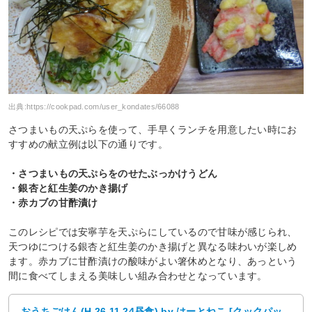
出典:
https://cookpad.com/user_kondates/66088
さつまいもの天ぷらを使って、手早くランチを用意したい時にお
すすめの献立例は以下の通りです。
・さつまいもの天ぷらをのせたぶっかけうどん
・銀杏と紅生姜のかき揚げ
・赤カブの甘酢漬け
このレシピでは安寧芋を天ぷらにしているので甘味が感じられ、
天つゆにつける銀杏と紅生姜のかき揚げと異なる味わいが楽しめ
ます。赤カブに甘酢漬けの酸味がよい箸休めとなり、あっという
間に食べてしまえる美味しい組み合わせとなっています。
おうちごはん(H.26.11.24昼食) by はーとねこ [クックパッ