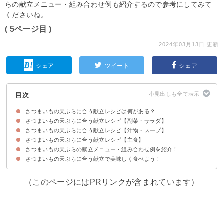
らの献立メニュー・組み合わせ例も紹介するので参考にしてみて
くださいね。
( 5ページ目 )
2024年03月13日 更新
シェア
ツイート
シェア
目次
さつまいもの天ぷらに合う献立レシピは何がある？
さつまいもの天ぷらに合う献立レシピ【副菜・サラダ】
さつまいもの天ぷらに合う献立レシピ【汁物・スープ】
①副菜の定番かぼちゃの煮物
②常備菜にもなるハリハリ漬け
③付け合わせにおすすめの焼きナス
④カリカリしらすと水菜のサラダ
⑤ご飯にも合うもやしの卵とじ
さつまいもの天ぷらに合う献立レシピ【主食】
①和風なら豆腐と長ネギの味噌汁
②とろろ昆布のお吸い物
③さっぱり味のきのこのおろし汁
④食べ応えのある粕汁
⑤さつまあげと大根の生姜甘ぽん酢スープ
さつまいもの天ぷらの献立メニュー・組み合わせ例を紹介！
①付け合わせにおすすめの牛皿丼
②ちりめんじゃことネギの混ぜご飯
③エビピラフ
④ざるうどん
⑤親子丼
さつまいもの天ぷらに合う献立で美味しく食べよう！
献立メニュー例①野菜だけで献立を作りたい時におすすめ
献立メニュー例②さつまいもの天ぷらを翌日も楽しみたい人におすすめ
献立メニュー例③ランチにおすすめ
（このページにはPRリンクが含まれています）